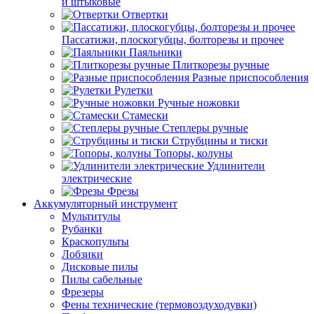
и штыковые
Отвертки
Пассатижи, плоскогубцы, болторезы и прочее
Паяльники
Плиткорезы ручные
Разные приспособления
Рулетки
Ручные ножовки
Стамески
Степлеры ручные
Струбцины и тиски
Топоры, колуны
Удлинители
электрические
Фрезы
Аккумуляторный инструмент
Мультитулы
Рубанки
Краскопульты
Лобзики
Дисковые пилы
Пилы сабельные
Фрезеры
Фены технические (термовоздуходувки)