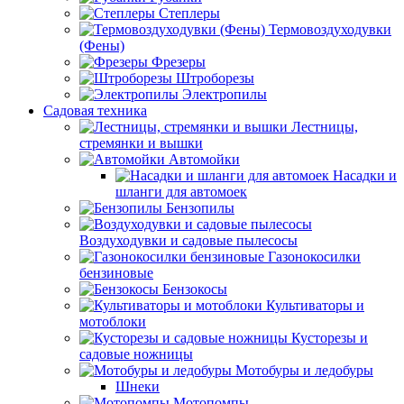
Степлеры
Термовоздуходувки
(Фены)
Фрезеры
Штроборезы
Электропилы
Садовая техника
Лестницы,
стремянки и вышки
Автомойки
Насадки и
шланги для автомоек
Бензопилы
Воздуходувки и садовые пылесосы
Газонокосилки
бензиновые
Бензокосы
Культиваторы и
мотоблоки
Кусторезы и
садовые ножницы
Мотобуры и ледобуры
Шнеки
Мотопомпы