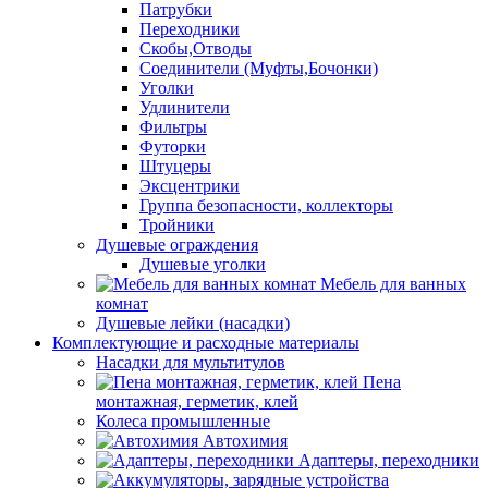
Патрубки
Переходники
Скобы,Отводы
Соединители (Муфты,Бочонки)
Уголки
Удлинители
Фильтры
Футорки
Штуцеры
Эксцентрики
Группа безопасности, коллекторы
Тройники
Душевые ограждения
Душевые уголки
Мебель для ванных
комнат
Душевые лейки (насадки)
Комплектующие и расходные материалы
Насадки для мультитулов
Пена
монтажная, герметик, клей
Колеса промышленные
Автохимия
Адаптеры, переходники