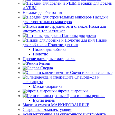
Насадки для дрелей
и УШМ
Насадки для бензопил
Насадки
для строительных миксеров
Ножи для
инструментов и станков
Патроны для дрели
Пилки
для лобзика и Полотно для пил
Пилки для лобзика
Полотно
Прочие расходные материалы
Ремни
Сверла
Свечи и ключи свечные
Спецодежда и
спецзащита
Маски сварщика
Фрезы, шарошки
Цепи и шины цепные
Бухты цепей
Масла и смазки МАРКИРОВАННЫЕ
Сварочные комплектующие
Комплектующие для окрасочного инструмента