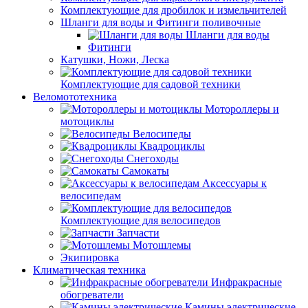
Комплектующие для дробилок и измельчителей
Шланги для воды и Фитинги поливочные
Шланги для воды
Фитинги
Катушки, Ножи, Леска
Комплектующие для садовой техники
Веломототехника
Мотороллеры и
мотоциклы
Велосипеды
Квадроциклы
Снегоходы
Самокаты
Аксессуары к
велосипедам
Комплектующие для велосипедов
Запчасти
Мотошлемы
Экипировка
Климатическая техника
Инфракрасные
обогреватели
Камины электрические