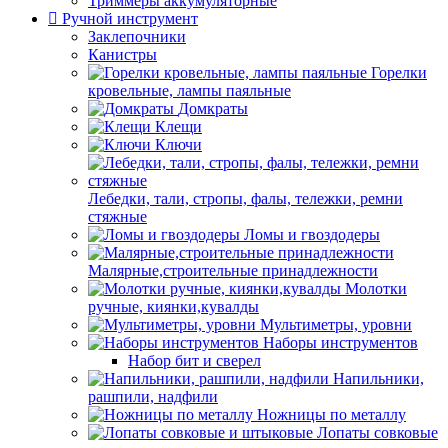
Триммеры аккумуляторные
Ручной инструмент
Заклепочники
Канистры
Горелки
кровельные, лампы паяльные
Домкраты
Клещи
Ключи
Лебедки, тали, стропы, фалы, тележки, ремни
стяжные
Ломы и гвоздодеры
Малярные,строительные принадлежности
Молотки
ручные, киянки,кувалды
Мультиметры, уровни
Наборы инструментов
Набор бит и сверел
Напильники,
рашпили, надфили
Ножницы по металлу
Лопаты совковые