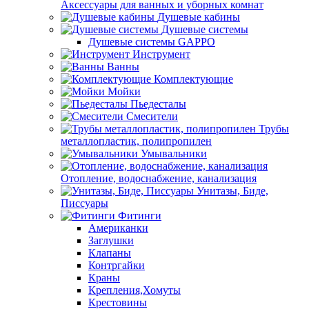
Аксессуары для ванных и уборных комнат
Душевые кабины
Душевые системы
Душевые системы GAPPO
Инструмент
Ванны
Комплектующие
Мойки
Пьедесталы
Смесители
Трубы
металлопластик, полипропилен
Умывальники
Отопление, водоснабжение, канализация
Унитазы, Биде,
Писсуары
Фитинги
Американки
Заглушки
Клапаны
Контргайки
Краны
Крепления,Хомуты
Крестовины