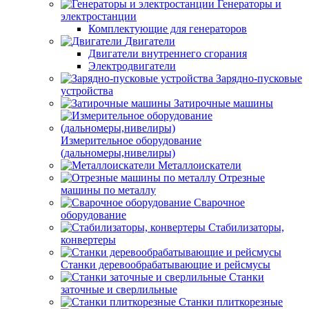
Генераторы и
электростанции
Комплектующие для генераторов
Двигатели
Двигатели внутреннего сгорания
Электродвигатели
Зарядно-пусковые
устройства
Затирочные машины
Измерительное оборудование
(дальномеры,нивелиры)
Металлоискатели
Отрезные
машины по металлу
Сварочное
оборудование
Стабилизаторы,
конвертеры
Станки деревообрабатывающие и рейсмусы
Станки
заточные и сверлильные
Станки плиткорезные