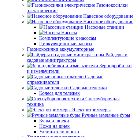
Газонокосилки
электрические
Навесное оборудование
Насосное оборудование
Насосные станции
Насосы
Комплектующие к насосам
Циркуляционные насосы
Газонокосилки аккумуляторные
Райдеры и
садовые минитракторы
Зернодробилки
и измельчители
Садовые
опрыскиватели
Садовые тележки
Колеса для тележек
Снегоуборочная
техника
Электротриммеры
Ручные земляные буры
Буры и шнеки
Ножи на шнек
Удлинители шнека