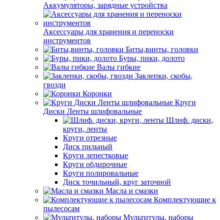
Аккумуляторы, зарядные устройства
Аксессуары для хранения и переноски
инструментов
Биты,винты, головки
Буры, пики, долото
Валы гибкие
Заклепки, скобы,
гвозди
Коронки
Круги
Диски Ленты шлифовальные
Шлиф. диски,
круги, ленты
Круги отрезные
Диск пильный
Круги лепестковые
Круги обдирочные
Круги полировальные
Диск точильный, круг заточной
Масла и смазки
Комплектующие к
пылесосам
Мультитулы, наборы