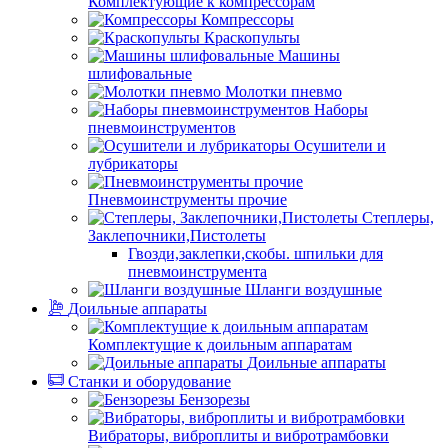
Комплектующие к компрессорам
Компрессоры
Краскопульты
Машины
шлифовальные
Молотки пневмо
Наборы
пневмоинструментов
Осушители и
лубрикаторы
Пневмоинструменты прочие
Степлеры,
Заклепочники,Пистолеты
Гвозди,заклепки,скобы. шпильки для
пневмоинструмента
Шланги воздушные
Доильные аппараты
Комплектущие к доильным аппаратам
Доильные аппараты
Станки и оборудование
Бензорезы
Вибраторы, виброплиты и вибротрамбовки