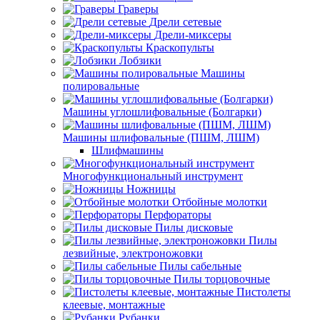
Граверы
Дрели сетевые
Дрели-миксеры
Краскопульты
Лобзики
Машины
полировальные
Машины углошлифовальные (Болгарки)
Машины шлифовальные (ПШМ, ЛШМ)
Шлифмашины
Многофункциональный инструмент
Ножницы
Отбойные молотки
Перфораторы
Пилы дисковые
Пилы
лезвийные, электроножовки
Пилы сабельные
Пилы торцовочные
Пистолеты
клеевые, монтажные
Рубанки