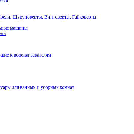
ртки
рели, Шуруповерты, Винтоверты, Гайковерты
льные машины
ели
щие к водонагревателям
суары для ванных и уборных комнат