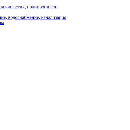
аллопластик, полипропилен
ие, водоснабжение, канализация
ры