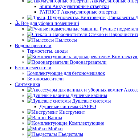
Аккумуляторные отве
Sturm Аккумуляторные отвертки
PATRIOT Аккумуляторные отвертки
Д
Все для уборки помещений
Ручные подмета
Стекло и Пароочистит
Пылесосы
Водонагреватели
Термостаты, аноды
Комплектую
Водонагреватели
Бетоносмесители
Комплектующие для бетономешалок
Бетоносмесители
Сантехника
Аксес
Душевые кабины
Душевые системы
Душевые системы GAPPO
Инструмент
Ванны
Комплектующие
Мойки
Пьедесталы