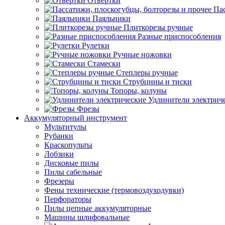
Отвертки
Пас
Паяльники
Плиткорезы ручные
Разные приспособления
Рулетки
Ручные ножовки
Стамески
Степлеры ручные
Струбцины и тиски
Топоры, колуны
Удлинители электрич
Фрезы
Аккумуляторный инструмент
Мультитулы
Рубанки
Краскопульты
Лобзики
Дисковые пилы
Пилы сабельные
Фрезеры
Фены технические (термовоздуходувки)
Перфораторы
Пилы цепные аккумуляторные
Машины шлифовальные