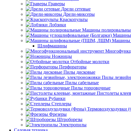
Граверы
Дрели сетевые
Дрели-миксеры
Краскопульты
Лобзики
Машины полировальны
Машины 
Машины 
Шлифмашины
Многофункц
Ножницы
Отбойные молотки
Перфораторы
Пилы дисковые
Пилы лезвийн
Пилы сабельные
Пилы торцовочные
Пистолеты клее
Рубанки
Степлеры
Термовоздуходувки 
Фрезеры
Штроборезы
Электропилы
Садовая техника