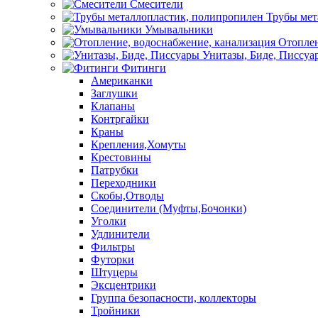
Смесители
Трубы мет
Умывальники
Отоплен
Унитазы, Биде, Писсуа
Фитинги
Американки
Заглушки
Клапаны
Контргайки
Краны
Крепления,Хомуты
Крестовины
Патрубки
Переходники
Скобы,Отводы
Соединители (Муфты,Бочонки)
Уголки
Удлинители
Фильтры
Футорки
Штуцеры
Эксцентрики
Группа безопасности, коллекторы
Тройники