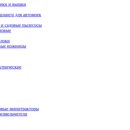
янки и вышки
шланги для автомоек
 и садовые пылесосы
новые
блоки
овые ножницы
ктрические
овые минитракторы
 измельчители