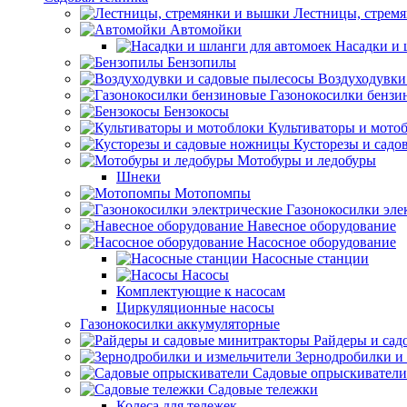
Лестницы, стрем
Автомойки
Насадки и 
Бензопилы
Воздуходувки
Газонокосилки бензи
Бензокосы
Культиваторы и мото
Кусторезы и сад
Мотобуры и ледобуры
Шнеки
Мотопомпы
Газонокосилки эле
Навесное оборудование
Насосное оборудование
Насосные станции
Насосы
Комплектующие к насосам
Циркуляционные насосы
Газонокосилки аккумуляторные
Райдеры и сад
Зернодробилки и
Садовые опрыскиватели
Садовые тележки
Колеса для тележек