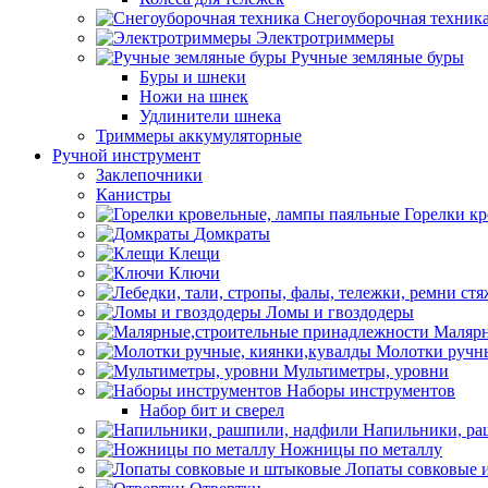
Снегоуборочная техник
Электротриммеры
Ручные земляные буры
Буры и шнеки
Ножи на шнек
Удлинители шнека
Триммеры аккумуляторные
Ручной инструмент
Заклепочники
Канистры
Горелки к
Домкраты
Клещи
Ключи
Ломы и гвоздодеры
Малярн
Молотки ручны
Мультиметры, уровни
Наборы инструментов
Набор бит и сверел
Напильники, ра
Ножницы по металлу
Лопаты совковые 