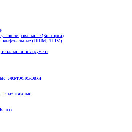
е
углошлифовальные (Болгарки)
шлифовальные (ПШМ, ЛШМ)
иональный инструмент
ые, электроножовки
вые, монтажные
(Фены)