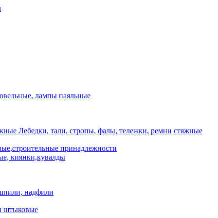
а
ровельные, лампы паяльные
Лебедки, тали, стропы, фалы, тележки, ремни стяжные
ые,строительные принадлежности
е, киянки,кувалды
шпили, надфили
и штыковые