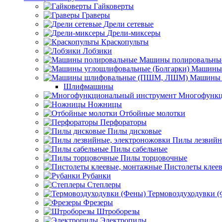
Гайковерты
Граверы
Дрели сетевые
Дрели-миксеры
Краскопульты
Лобзики
Машины полировальны
Машины 
Машины 
Шлифмашины
Многофункц
Ножницы
Отбойные молотки
Перфораторы
Пилы дисковые
Пилы лезвийн
Пилы сабельные
Пилы торцовочные
Пистолеты клее
Рубанки
Степлеры
Термовоздуходувки 
Фрезеры
Штроборезы
Электропилы