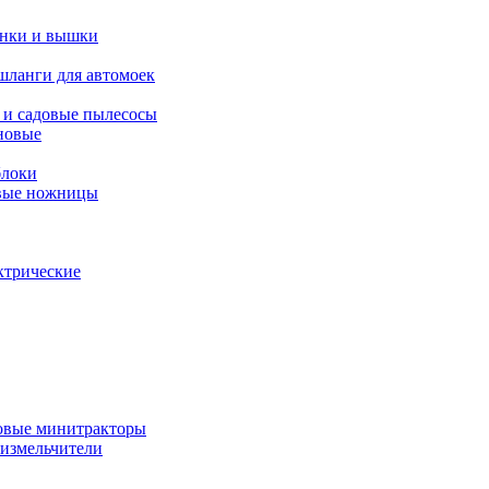
янки и вышки
шланги для автомоек
 и садовые пылесосы
новые
блоки
овые ножницы
ктрические
овые минитракторы
 измельчители