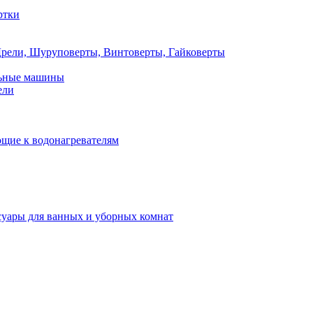
ртки
рели, Шуруповерты, Винтоверты, Гайковерты
льные машины
ели
щие к водонагревателям
суары для ванных и уборных комнат