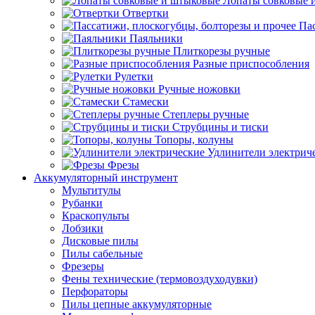
Лопаты совковые 
Отвертки
Пас
Паяльники
Плиткорезы ручные
Разные приспособления
Рулетки
Ручные ножовки
Стамески
Степлеры ручные
Струбцины и тиски
Топоры, колуны
Удлинители электрич
Фрезы
Аккумуляторный инструмент
Мультитулы
Рубанки
Краскопульты
Лобзики
Дисковые пилы
Пилы сабельные
Фрезеры
Фены технические (термовоздуходувки)
Перфораторы
Пилы цепные аккумуляторные