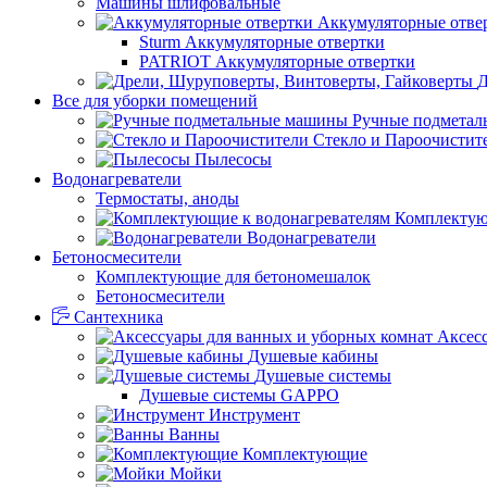
Машины шлифовальные
Аккумуляторные отве
Sturm Аккумуляторные отвертки
PATRIOT Аккумуляторные отвертки
Д
Все для уборки помещений
Ручные подмета
Стекло и Пароочистит
Пылесосы
Водонагреватели
Термостаты, аноды
Комплектую
Водонагреватели
Бетоносмесители
Комплектующие для бетономешалок
Бетоносмесители
Сантехника
Аксес
Душевые кабины
Душевые системы
Душевые системы GAPPO
Инструмент
Ванны
Комплектующие
Мойки