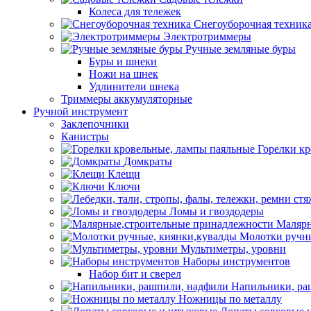
Колеса для тележек
Снегоуборочная техник
Электротриммеры
Ручные земляные буры
Буры и шнеки
Ножи на шнек
Удлинители шнека
Триммеры аккумуляторные
Ручной инструмент
Заклепочники
Канистры
Горелки к
Домкраты
Клещи
Ключи
Ломы и гвоздодеры
Малярн
Молотки ручны
Мультиметры, уровни
Наборы инструментов
Набор бит и сверел
Напильники, ра
Ножницы по металлу