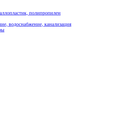
аллопластик, полипропилен
ие, водоснабжение, канализация
ры