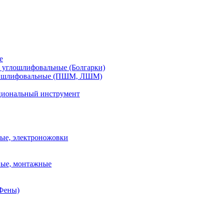
е
углошлифовальные (Болгарки)
шлифовальные (ПШМ, ЛШМ)
иональный инструмент
ые, электроножовки
вые, монтажные
(Фены)