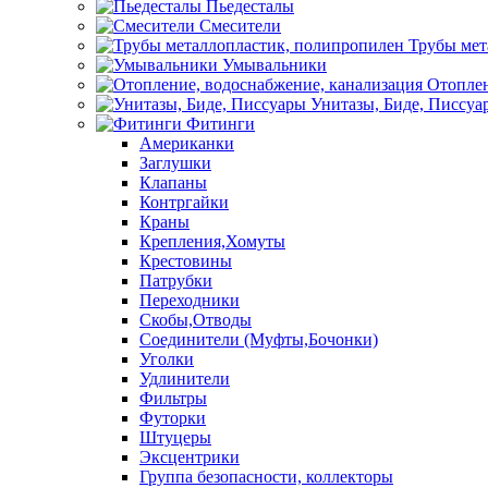
Пьедесталы
Смесители
Трубы мет
Умывальники
Отоплен
Унитазы, Биде, Писсуа
Фитинги
Американки
Заглушки
Клапаны
Контргайки
Краны
Крепления,Хомуты
Крестовины
Патрубки
Переходники
Скобы,Отводы
Соединители (Муфты,Бочонки)
Уголки
Удлинители
Фильтры
Футорки
Штуцеры
Эксцентрики
Группа безопасности, коллекторы