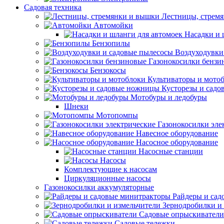
Садовая техника
Лестницы, стрем
Автомойки
Насадки и 
Бензопилы
Воздуходувки
Газонокосилки бензи
Бензокосы
Культиваторы и мото
Кусторезы и сад
Мотобуры и ледобуры
Шнеки
Мотопомпы
Газонокосилки эле
Навесное оборудование
Насосное оборудование
Насосные станции
Насосы
Комплектующие к насосам
Циркуляционные насосы
Газонокосилки аккумуляторные
Райдеры и сад
Зернодробилки и
Садовые опрыскиватели
Садовые тележки