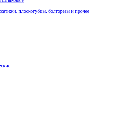
и штыковые
сатижи, плоскогубцы, болторезы и прочее
еские