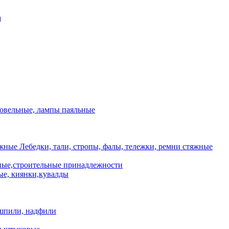
а
ровельные, лампы паяльные
Лебедки, тали, стропы, фалы, тележки, ремни стяжные
ые,строительные принадлежности
е, киянки,кувалды
шпили, надфили