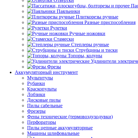
Отвертки
Пас
Паяльники
Плиткорезы ручные
Разные приспособления
Рулетки
Ручные ножовки
Стамески
Степлеры ручные
Струбцины и тиски
Топоры, колуны
Удлинители электрич
Фрезы
Аккумуляторный инструмент
Мультитулы
Рубанки
Краскопульты
Лобзики
Дисковые пилы
Пилы сабельные
Фрезеры
Фены технические (термовоздуходувки)
Перфораторы
Пилы цепные аккумуляторные
Машины шлифовальные