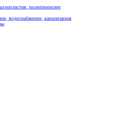
аллопластик, полипропилен
ие, водоснабжение, канализация
ры