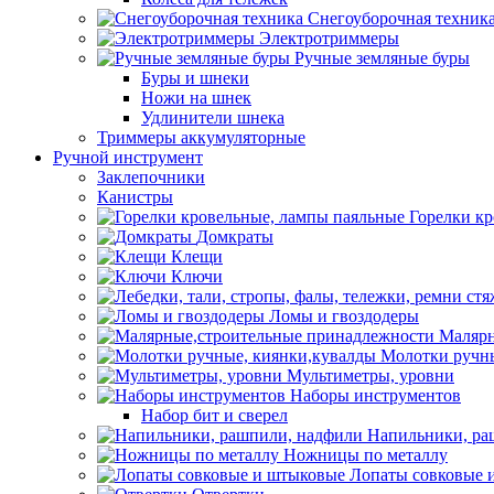
Снегоуборочная техник
Электротриммеры
Ручные земляные буры
Буры и шнеки
Ножи на шнек
Удлинители шнека
Триммеры аккумуляторные
Ручной инструмент
Заклепочники
Канистры
Горелки к
Домкраты
Клещи
Ключи
Ломы и гвоздодеры
Малярн
Молотки ручны
Мультиметры, уровни
Наборы инструментов
Набор бит и сверел
Напильники, ра
Ножницы по металлу
Лопаты совковые 