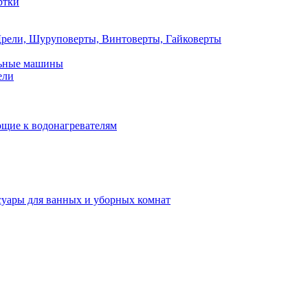
ртки
рели, Шуруповерты, Винтоверты, Гайковерты
льные машины
ели
щие к водонагревателям
суары для ванных и уборных комнат