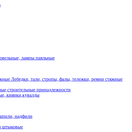
а
ровельные, лампы паяльные
Лебедки, тали, стропы, фалы, тележки, ремни стяжные
ые,строительные принадлежности
е, киянки,кувалды
шпили, надфили
и штыковые