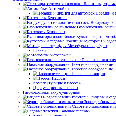
Лестницы, стрем
Автомойки
Насадки и 
Бензопилы
Воздуходувки
Газонокосилки бензи
Бензокосы
Культиваторы и мото
Кусторезы и сад
Мотобуры и ледобуры
Шнеки
Мотопомпы
Газонокосилки эле
Навесное оборудование
Насосное оборудование
Насосные станции
Насосы
Комплектующие к насосам
Циркуляционные насосы
Газонокосилки аккумуляторные
Райдеры и сад
Зернодробилки и
Садовые опрыскиватели
Садовые тележки
Колеса для тележек