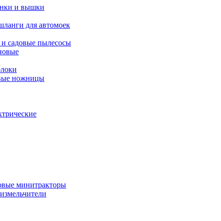
янки и вышки
шланги для автомоек
 и садовые пылесосы
новые
блоки
овые ножницы
ктрические
овые минитракторы
 измельчители