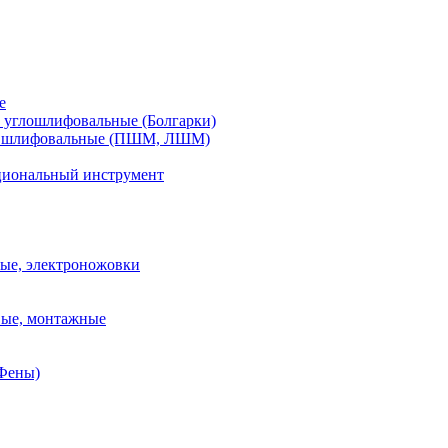
е
углошлифовальные (Болгарки)
шлифовальные (ПШМ, ЛШМ)
иональный инструмент
ые, электроножовки
вые, монтажные
(Фены)