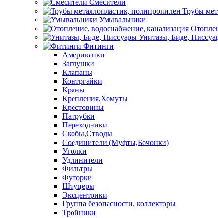
Смесители
Трубы мет
Умывальники
Отоплен
Унитазы, Биде, Писсуа
Фитинги
Американки
Заглушки
Клапаны
Контргайки
Краны
Крепления,Хомуты
Крестовины
Патрубки
Переходники
Скобы,Отводы
Соединители (Муфты,Бочонки)
Уголки
Удлинители
Фильтры
Футорки
Штуцеры
Эксцентрики
Группа безопасности, коллекторы
Тройники