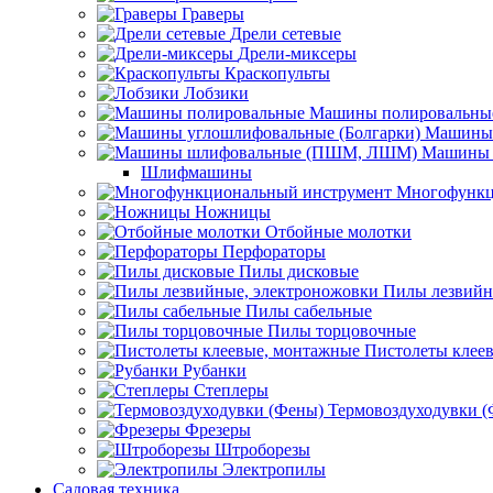
Граверы
Дрели сетевые
Дрели-миксеры
Краскопульты
Лобзики
Машины полировальны
Машины 
Машины 
Шлифмашины
Многофункц
Ножницы
Отбойные молотки
Перфораторы
Пилы дисковые
Пилы лезвийн
Пилы сабельные
Пилы торцовочные
Пистолеты клее
Рубанки
Степлеры
Термовоздуходувки 
Фрезеры
Штроборезы
Электропилы
Садовая техника