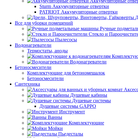
Аккумуляторные отве
Sturm Аккумуляторные отвертки
PATRIOT Аккумуляторные отвертки
Д
Все для уборки помещений
Ручные подмета
Стекло и Пароочистит
Пылесосы
Водонагреватели
Термостаты, аноды
Комплектую
Водонагреватели
Бетоносмесители
Комплектующие для бетономешалок
Бетоносмесители
Сантехника
Аксес
Душевые кабины
Душевые системы
Душевые системы GAPPO
Инструмент
Ванны
Комплектующие
Мойки
Пьедесталы