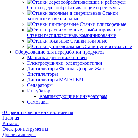
Станки деревообрабатывающие и рейсмусы
Станки
заточные и сверлильные
Станки плиткорезные
Станки распиловочные, комбинированые
Станки токарные
Станки универсальные
Оборудование для переработки продуктов
Машинки для стрижки овец
Электросушилки, электрокоптилки
Дистилляторы Феникс Добрый Жар
Дистилляторы
Дистилляторы МАГАРЫЧ
Сепараторы
Инкубаторы
Комплектующие к инкубаторам
Самовары
0
Сравнить выбранные элементы
Главная
Каталог
Электроинструменты
Дрели-миксеры