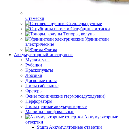
Стамески
Степлеры ручные
Струбцины и тиски
Топоры, колуны
Удлинители
электрические
Фрезы
Аккумуляторный инструмент
Мультитулы
Рубанки
Краскопульты
Лобзики
Дисковые пилы
Пилы сабельные
Фрезеры
Фены технические (термовоздуходувки)
Перфораторы
Пилы цепные аккумуляторные
Машины шлифовальные
Аккумуляторные
отвертки
Sturm Аккумуляторные отвертки