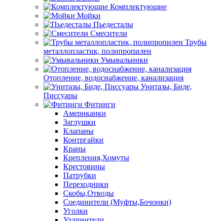
Комплектующие
Мойки
Пьедесталы
Смесители
Трубы
металлопластик, полипропилен
Умывальники
Отопление, водоснабжение, канализация
Унитазы, Биде,
Писсуары
Фитинги
Американки
Заглушки
Клапаны
Контргайки
Краны
Крепления,Хомуты
Крестовины
Патрубки
Переходники
Скобы,Отводы
Соединители (Муфты,Бочонки)
Уголки
Удлинители