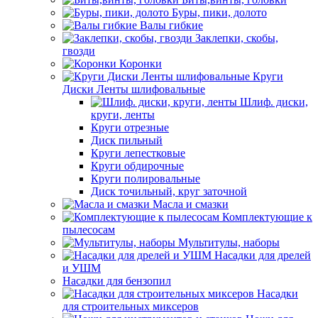
Буры, пики, долото
Валы гибкие
Заклепки, скобы,
гвозди
Коронки
Круги
Диски Ленты шлифовальные
Шлиф. диски,
круги, ленты
Круги отрезные
Диск пильный
Круги лепестковые
Круги обдирочные
Круги полировальные
Диск точильный, круг заточной
Масла и смазки
Комплектующие к
пылесосам
Мультитулы, наборы
Насадки для дрелей
и УШМ
Насадки для бензопил
Насадки
для строительных миксеров