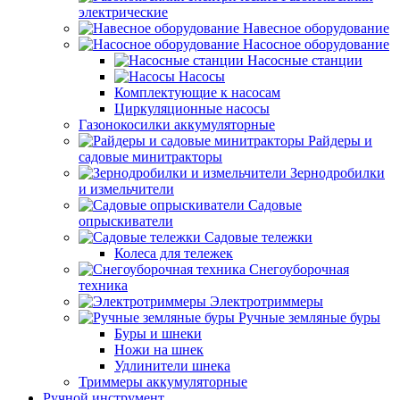
электрические
Навесное оборудование
Насосное оборудование
Насосные станции
Насосы
Комплектующие к насосам
Циркуляционные насосы
Газонокосилки аккумуляторные
Райдеры и
садовые минитракторы
Зернодробилки
и измельчители
Садовые
опрыскиватели
Садовые тележки
Колеса для тележек
Снегоуборочная
техника
Электротриммеры
Ручные земляные буры
Буры и шнеки
Ножи на шнек
Удлинители шнека
Триммеры аккумуляторные
Ручной инструмент