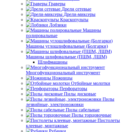
Граверы
Дрели сетевые
Дрели-миксеры
Краскопульты
Лобзики
Машины
полировальные
Машины углошлифовальные (Болгарки)
Машины шлифовальные (ПШМ, ЛШМ)
Шлифмашины
Многофункциональный инструмент
Ножницы
Отбойные молотки
Перфораторы
Пилы дисковые
Пилы
лезвийные, электроножовки
Пилы сабельные
Пилы торцовочные
Пистолеты
клеевые, монтажные
Рубанки