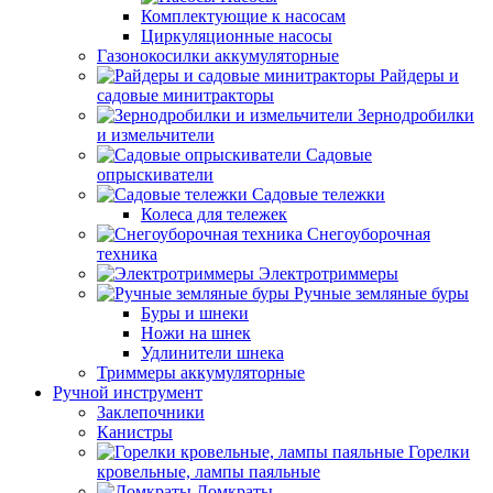
Комплектующие к насосам
Циркуляционные насосы
Газонокосилки аккумуляторные
Райдеры и
садовые минитракторы
Зернодробилки
и измельчители
Садовые
опрыскиватели
Садовые тележки
Колеса для тележек
Снегоуборочная
техника
Электротриммеры
Ручные земляные буры
Буры и шнеки
Ножи на шнек
Удлинители шнека
Триммеры аккумуляторные
Ручной инструмент
Заклепочники
Канистры
Горелки
кровельные, лампы паяльные
Домкраты