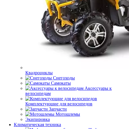
Квадроциклы
Снегоходы
Самокаты
Аксессуары к
велосипедам
Комплектующие для велосипедов
Запчасти
Мотошлемы
Экипировка
Климатическая техника