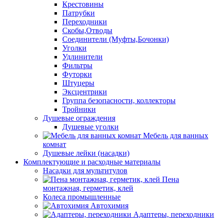
Крестовины
Патрубки
Переходники
Скобы,Отводы
Соединители (Муфты,Бочонки)
Уголки
Удлинители
Фильтры
Футорки
Штуцеры
Эксцентрики
Группа безопасности, коллекторы
Тройники
Душевые ограждения
Душевые уголки
Мебель для ванных
комнат
Душевые лейки (насадки)
Комплектующие и расходные материалы
Насадки для мультитулов
Пена
монтажная, герметик, клей
Колеса промышленные
Автохимия
Адаптеры, переходники