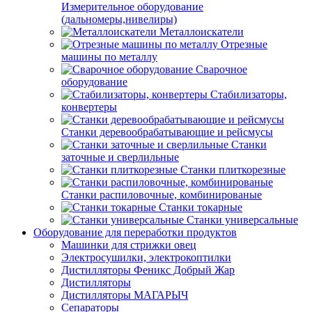
Измерительное оборудование
(дальномеры,нивелиры)
Металлоискатели
Отрезные
машины по металлу
Сварочное
оборудование
Стабилизаторы,
конвертеры
Станки деревообрабатывающие и рейсмусы
Станки
заточные и сверлильные
Станки плиткорезные
Станки распиловочные, комбинированые
Станки токарные
Станки универсальные
Оборудование для переработки продуктов
Машинки для стрижки овец
Электросушилки, электрокоптилки
Дистилляторы Феникс Добрый Жар
Дистилляторы
Дистилляторы МАГАРЫЧ
Сепараторы