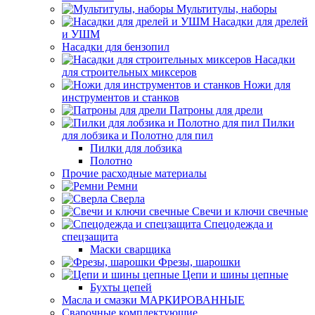
Мультитулы, наборы
Насадки для дрелей
и УШМ
Насадки для бензопил
Насадки
для строительных миксеров
Ножи для
инструментов и станков
Патроны для дрели
Пилки
для лобзика и Полотно для пил
Пилки для лобзика
Полотно
Прочие расходные материалы
Ремни
Сверла
Свечи и ключи свечные
Спецодежда и
спецзащита
Маски сварщика
Фрезы, шарошки
Цепи и шины цепные
Бухты цепей
Масла и смазки МАРКИРОВАННЫЕ
Сварочные комплектующие