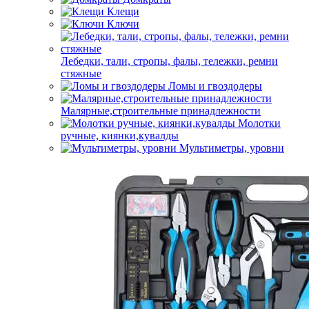
Клещи
Ключи
Лебедки, тали, стропы, фалы, тележки, ремни
стяжные
Ломы и гвоздодеры
Малярные,строительные принадлежности
Молотки
ручные, киянки,кувалды
Мультиметры, уровни