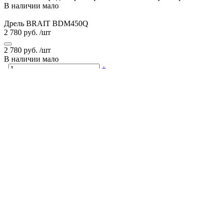
В наличии мало
Дрель BRAIT BDM450Q
2 780 руб.
/шт
2 780 руб.
/шт
В наличии мало
-
+
шт
Купить
Добавить к сравнению
Определяем...
Наличный и безналичный расчет, банковские карты
Отзывы
Хотите оставить отзыв?
Поставьте свою оценку!
Сделайте выбор!
Нужна консультация? Задайте вопрос прямо сейчас!