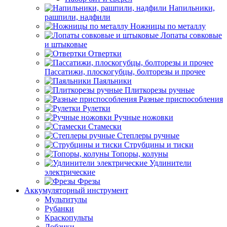
Напильники,
рашпили, надфили
Ножницы по металлу
Лопаты совковые
и штыковые
Отвертки
Пассатижи, плоскогубцы, болторезы и прочее
Паяльники
Плиткорезы ручные
Разные приспособления
Рулетки
Ручные ножовки
Стамески
Степлеры ручные
Струбцины и тиски
Топоры, колуны
Удлинители
электрические
Фрезы
Аккумуляторный инструмент
Мультитулы
Рубанки
Краскопульты
Лобзики