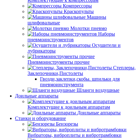
Комплектующие к компрессорам
Компрессоры
Краскопульты
Машины
шлифовальные
Молотки пневмо
Наборы
пневмоинструментов
Осушители и
лубрикаторы
Пневмоинструменты прочие
Степлеры,
Заклепочники,Пистолеты
Гвозди,заклепки,скобы. шпильки для
пневмоинструмента
Шланги воздушные
Доильные аппараты
Комплектущие к доильным аппаратам
Доильные аппараты
Станки и оборудование
Бензорезы
Вибраторы, виброплиты и вибротрамбовки