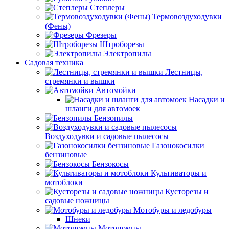
Степлеры
Термовоздуходувки
(Фены)
Фрезеры
Штроборезы
Электропилы
Садовая техника
Лестницы,
стремянки и вышки
Автомойки
Насадки и
шланги для автомоек
Бензопилы
Воздуходувки и садовые пылесосы
Газонокосилки
бензиновые
Бензокосы
Культиваторы и
мотоблоки
Кусторезы и
садовые ножницы
Мотобуры и ледобуры
Шнеки
Мотопомпы