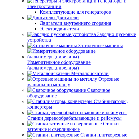
Генераторы и
электростанции
Комплектующие для генераторов
Двигатели
Двигатели внутреннего сгорания
Электродвигатели
Зарядно-пусковые
устройства
Затирочные машины
Измерительное оборудование
(дальномеры,нивелиры)
Металлоискатели
Отрезные
машины по металлу
Сварочное
оборудование
Стабилизаторы,
конвертеры
Станки деревообрабатывающие и рейсмусы
Станки
заточные и сверлильные
Станки плиткорезные