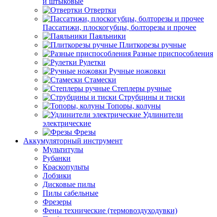
и штыковые
Отвертки
Пассатижи, плоскогубцы, болторезы и прочее
Паяльники
Плиткорезы ручные
Разные приспособления
Рулетки
Ручные ножовки
Стамески
Степлеры ручные
Струбцины и тиски
Топоры, колуны
Удлинители
электрические
Фрезы
Аккумуляторный инструмент
Мультитулы
Рубанки
Краскопульты
Лобзики
Дисковые пилы
Пилы сабельные
Фрезеры
Фены технические (термовоздуходувки)