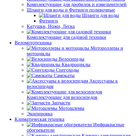
Комплектующие для дробилок и измельчителей
Шланги для воды и Фитинги поливочные
Шланги для воды
Фитинги
Катушки, Ножи, Леска
Комплектующие для садовой техники
Веломототехника
Мотороллеры и
мотоциклы
Велосипеды
Квадроциклы
Снегоходы
Самокаты
Аксессуары к
велосипедам
Комплектующие для велосипедов
Запчасти
Мотошлемы
Экипировка
Климатическая техника
Инфракрасные
обогреватели
Камины электрические