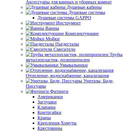
Аксессуары для ванных и уборных комнат
Душевые кабины
Душевые системы
Душевые системы GAPPO
Инструмент
Ванны
Комплектующие
Мойки
Пьедесталы
Смесители
Трубы
металлопластик, полипропилен
Умывальники
Отопление, водоснабжение, канализация
Унитазы, Биде,
Писсуары
Фитинги
Американки
Заглушки
Клапаны
Контргайки
Краны
Крепления,Хомуты
Крестовины