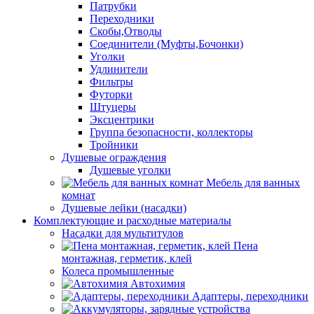
Патрубки
Переходники
Скобы,Отводы
Соединители (Муфты,Бочонки)
Уголки
Удлинители
Фильтры
Футорки
Штуцеры
Эксцентрики
Группа безопасности, коллекторы
Тройники
Душевые ограждения
Душевые уголки
Мебель для ванных
комнат
Душевые лейки (насадки)
Комплектующие и расходные материалы
Насадки для мультитулов
Пена
монтажная, герметик, клей
Колеса промышленные
Автохимия
Адаптеры, переходники