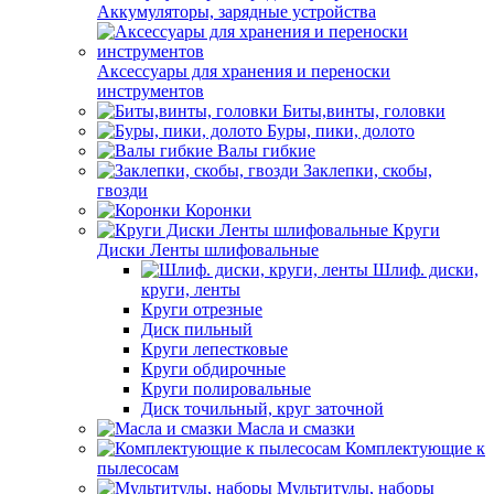
Аккумуляторы, зарядные устройства
Аксессуары для хранения и переноски
инструментов
Биты,винты, головки
Буры, пики, долото
Валы гибкие
Заклепки, скобы,
гвозди
Коронки
Круги
Диски Ленты шлифовальные
Шлиф. диски,
круги, ленты
Круги отрезные
Диск пильный
Круги лепестковые
Круги обдирочные
Круги полировальные
Диск точильный, круг заточной
Масла и смазки
Комплектующие к
пылесосам
Мультитулы, наборы