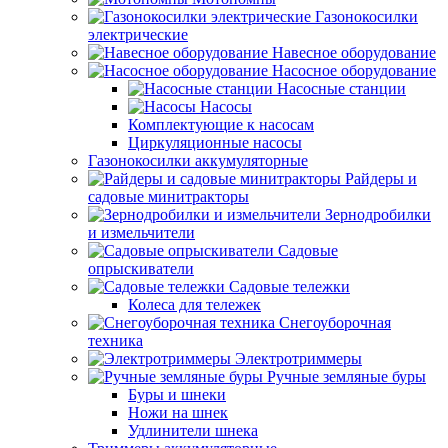
Газонокосилки
электрические
Навесное оборудование
Насосное оборудование
Насосные станции
Насосы
Комплектующие к насосам
Циркуляционные насосы
Газонокосилки аккумуляторные
Райдеры и
садовые минитракторы
Зернодробилки
и измельчители
Садовые
опрыскиватели
Садовые тележки
Колеса для тележек
Снегоуборочная
техника
Электротриммеры
Ручные земляные буры
Буры и шнеки
Ножи на шнек
Удлинители шнека