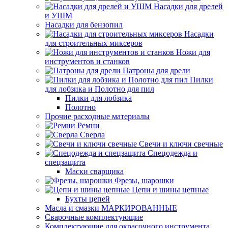
Насадки для дрелей
и УШМ
Насадки для бензопил
Насадки
для строительных миксеров
Ножи для
инструментов и станков
Патроны для дрели
Пилки
для лобзика и Полотно для пил
Пилки для лобзика
Полотно
Прочие расходные материалы
Ремни
Сверла
Свечи и ключи свечные
Спецодежда и
спецзащита
Маски сварщика
Фрезы, шарошки
Цепи и шины цепные
Бухты цепей
Масла и смазки МАРКИРОВАННЫЕ
Сварочные комплектующие
Комплектующие для окрасочного инструмента