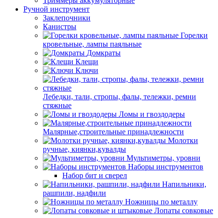
Триммеры аккумуляторные
Ручной инструмент
Заклепочники
Канистры
Горелки
кровельные, лампы паяльные
Домкраты
Клещи
Ключи
Лебедки, тали, стропы, фалы, тележки, ремни
стяжные
Ломы и гвоздодеры
Малярные,строительные принадлежности
Молотки
ручные, киянки,кувалды
Мультиметры, уровни
Наборы инструментов
Набор бит и сверел
Напильники,
рашпили, надфили
Ножницы по металлу
Лопаты совковые