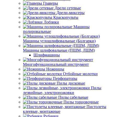
Граверы
Дрели сетевые
Дрели-миксеры
Краскопульты
Лобзики
Машины
полировальные
Машины углошлифовальные (Болгарки)
Машины шлифовальные (ПШМ, ЛШМ)
Шлифмашины
Многофункциональный инструмент
Ножницы
Отбойные молотки
Перфораторы
Пилы дисковые
Пилы
лезвийные, электроножовки
Пилы сабельные
Пилы торцовочные
Пистолеты
клеевые, монтажные
Рубанки