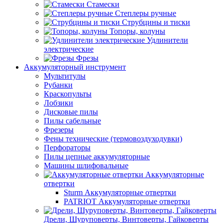
Стамески
Степлеры ручные
Струбцины и тиски
Топоры, колуны
Удлинители
электрические
Фрезы
Аккумуляторный инструмент
Мультитулы
Рубанки
Краскопульты
Лобзики
Дисковые пилы
Пилы сабельные
Фрезеры
Фены технические (термовоздуходувки)
Перфораторы
Пилы цепные аккумуляторные
Машины шлифовальные
Аккумуляторные
отвертки
Sturm Аккумуляторные отвертки
PATRIOT Аккумуляторные отвертки
Дрели, Шуруповерты, Винтоверты, Гайковерты