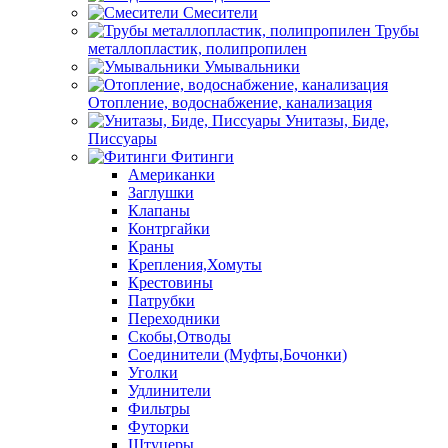
Смесители
Трубы
металлопластик, полипропилен
Умывальники
Отопление, водоснабжение, канализация
Унитазы, Биде,
Писсуары
Фитинги
Американки
Заглушки
Клапаны
Контргайки
Краны
Крепления,Хомуты
Крестовины
Патрубки
Переходники
Скобы,Отводы
Соединители (Муфты,Бочонки)
Уголки
Удлинители
Фильтры
Футорки
Штуцеры