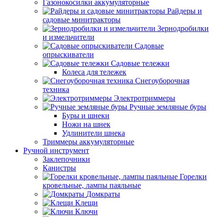
Газонокосилки аккумуляторные
Райдеры и
садовые минитракторы
Зернодробилки
и измельчители
Садовые
опрыскиватели
Садовые тележки
Колеса для тележек
Снегоуборочная
техника
Электротриммеры
Ручные земляные буры
Буры и шнеки
Ножи на шнек
Удлинители шнека
Триммеры аккумуляторные
Ручной инструмент
Заклепочники
Канистры
Горелки
кровельные, лампы паяльные
Домкраты
Клещи
Ключи