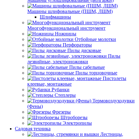
Машины углошлифовальные (Болгарки)
Машины шлифовальные (ПШМ, ЛШМ)
Шлифмашины
Многофункциональный инструмент
Ножницы
Отбойные молотки
Перфораторы
Пилы дисковые
Пилы
лезвийные, электроножовки
Пилы сабельные
Пилы торцовочные
Пистолеты
клеевые, монтажные
Рубанки
Степлеры
Термовоздуходувки
(Фены)
Фрезеры
Штроборезы
Электропилы
Садовая техника
Лестницы,