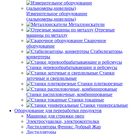
Измерительное оборудование
(дальномеры,нивелиры)
Металлоискатели
Отрезные
машины по металлу
Сварочное
оборудование
Стабилизаторы,
конвертеры
Станки деревообрабатывающие и рейсмусы
Станки
заточные и сверлильные
Станки плиткорезные
Станки распиловочные, комбинированые
Станки токарные
Станки универсальные
Оборудование для переработки продуктов
Машинки для стрижки овец
Электросушилки, электрокоптилки
Дистилляторы Феникс Добрый Жар
Дистилляторы