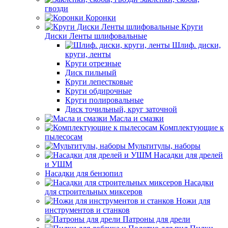
гвозди
Коронки
Круги
Диски Ленты шлифовальные
Шлиф. диски,
круги, ленты
Круги отрезные
Диск пильный
Круги лепестковые
Круги обдирочные
Круги полировальные
Диск точильный, круг заточной
Масла и смазки
Комплектующие к
пылесосам
Мультитулы, наборы
Насадки для дрелей
и УШМ
Насадки для бензопил
Насадки
для строительных миксеров
Ножи для
инструментов и станков
Патроны для дрели