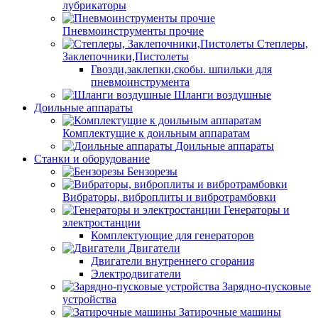
лубрикаторы
Пневмоинструменты прочие
Степлеры,
Заклепочники,Пистолеты
Гвозди,заклепки,скобы. шпильки для
пневмоинструмента
Шланги воздушные
Доильные аппараты
Комплектущие к доильным аппаратам
Доильные аппараты
Станки и оборудование
Бензорезы
Вибраторы, виброплиты и вибротрамбовки
Генераторы и
электростанции
Комплектующие для генераторов
Двигатели
Двигатели внутреннего сгорания
Электродвигатели
Зарядно-пусковые
устройства
Затирочные машины