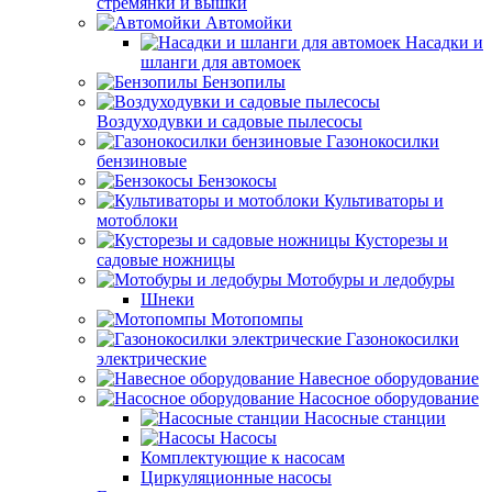
стремянки и вышки
Автомойки
Насадки и
шланги для автомоек
Бензопилы
Воздуходувки и садовые пылесосы
Газонокосилки
бензиновые
Бензокосы
Культиваторы и
мотоблоки
Кусторезы и
садовые ножницы
Мотобуры и ледобуры
Шнеки
Мотопомпы
Газонокосилки
электрические
Навесное оборудование
Насосное оборудование
Насосные станции
Насосы
Комплектующие к насосам
Циркуляционные насосы