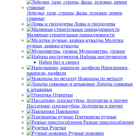
Лебедки, тали, стропы, фалы, тележки, ремни
стяжные
Ломы и гвоздодеры
Малярные,строительные принадлежности
Молотки
ручные, киянки,кувалды
Мультиметры, уровни
Наборы инструментов
Набор бит и сверел
Напильники,
рашпили, надфили
Ножницы по металлу
Лопаты совковые
и штыковые
Отвертки
Пассатижи, плоскогубцы, болторезы и прочее
Паяльники
Плиткорезы ручные
Разные приспособления
Рулетки
Ручные ножовки