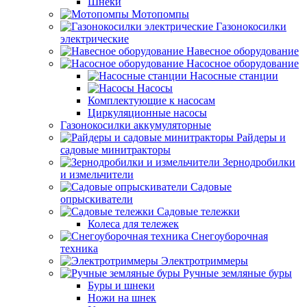
Шнеки
Мотопомпы
Газонокосилки
электрические
Навесное оборудование
Насосное оборудование
Насосные станции
Насосы
Комплектующие к насосам
Циркуляционные насосы
Газонокосилки аккумуляторные
Райдеры и
садовые минитракторы
Зернодробилки
и измельчители
Садовые
опрыскиватели
Садовые тележки
Колеса для тележек
Снегоуборочная
техника
Электротриммеры
Ручные земляные буры
Буры и шнеки
Ножи на шнек