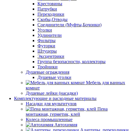
Крестовины
Патрубки
Переходники
Скобы,Отводы
Соединители (Муфты,Бочонки)
Уголки
Удлинители
Фильтры
Футорки
Штуцеры
Эксцентрики
Группа безопасности, коллекторы
Тройники
Душевые ограждения
Душевые уголки
Мебель для ванных
комнат
Душевые лейки (насадки)
Комплектующие и расходные материалы
Насадки для мультитулов
Пена
монтажная, герметик, клей
Колеса промышленные
Автохимия
Адаптеры, переходники