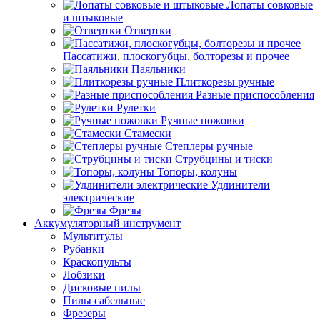
Лопаты совковые
и штыковые
Отвертки
Пассатижи, плоскогубцы, болторезы и прочее
Паяльники
Плиткорезы ручные
Разные приспособления
Рулетки
Ручные ножовки
Стамески
Степлеры ручные
Струбцины и тиски
Топоры, колуны
Удлинители
электрические
Фрезы
Аккумуляторный инструмент
Мультитулы
Рубанки
Краскопульты
Лобзики
Дисковые пилы
Пилы сабельные
Фрезеры