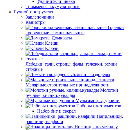
Удлинители шнека
Триммеры аккумуляторные
Ручной инструмент
Заклепочники
Канистры
Горелки
кровельные, лампы паяльные
Домкраты
Клещи
Ключи
Лебедки, тали, стропы, фалы, тележки, ремни
стяжные
Ломы и гвоздодеры
Малярные,строительные принадлежности
Молотки
ручные, киянки,кувалды
Мультиметры, уровни
Наборы инструментов
Набор бит и сверел
Напильники,
рашпили, надфили
Ножницы по металлу