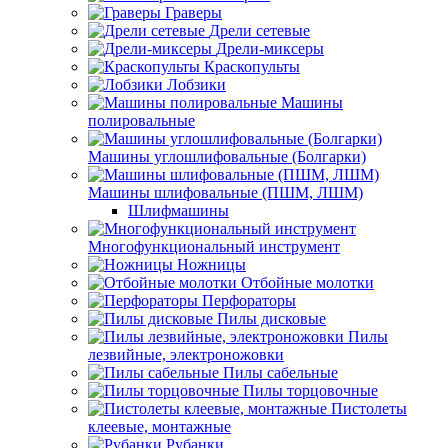
Граверы
Дрели сетевые
Дрели-миксеры
Краскопульты
Лобзики
Машины
полировальные
Машины углошлифовальные (Болгарки)
Машины шлифовальные (ПШМ, ЛШМ)
Шлифмашины
Многофункциональный инструмент
Ножницы
Отбойные молотки
Перфораторы
Пилы дисковые
Пилы
лезвийные, электроножовки
Пилы сабельные
Пилы торцовочные
Пистолеты
клеевые, монтажные
Рубанки