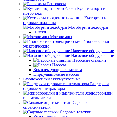
Бензокосы
Культиваторы и
мотоблоки
Кусторезы и
садовые ножницы
Мотобуры и ледобуры
Шнеки
Мотопомпы
Газонокосилки
электрические
Навесное оборудование
Насосное оборудование
Насосные станции
Насосы
Комплектующие к насосам
Циркуляционные насосы
Газонокосилки аккумуляторные
Райдеры и
садовые минитракторы
Зернодробилки
и измельчители
Садовые
опрыскиватели
Садовые тележки
Колеса для тележек