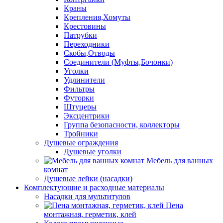
Краны
Крепления,Хомуты
Крестовины
Патрубки
Переходники
Скобы,Отводы
Соединители (Муфты,Бочонки)
Уголки
Удлинители
Фильтры
Футорки
Штуцеры
Эксцентрики
Группа безопасности, коллекторы
Тройники
Душевые ограждения
Душевые уголки
Мебель для ванных
комнат
Душевые лейки (насадки)
Комплектующие и расходные материалы
Насадки для мультитулов
Пена
монтажная, герметик, клей