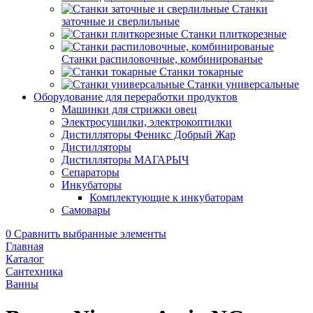
Станки
заточные и сверлильные
Станки плиткорезные
Станки распиловочные, комбинированые
Станки токарные
Станки универсальные
Оборудование для переработки продуктов
Машинки для стрижки овец
Электросушилки, электрокоптилки
Дистилляторы Феникс Добрый Жар
Дистилляторы
Дистилляторы МАГАРЫЧ
Сепараторы
Инкубаторы
Комплектующие к инкубаторам
Самовары
0
Сравнить выбранные элементы
Главная
Каталог
Сантехника
Ванны