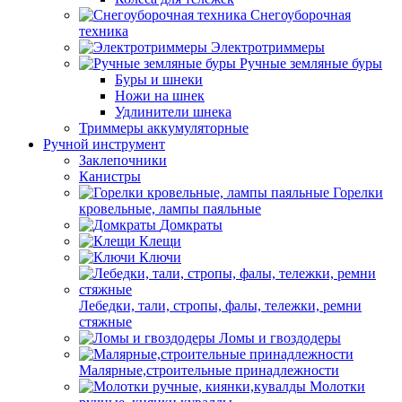
Снегоуборочная
техника
Электротриммеры
Ручные земляные буры
Буры и шнеки
Ножи на шнек
Удлинители шнека
Триммеры аккумуляторные
Ручной инструмент
Заклепочники
Канистры
Горелки
кровельные, лампы паяльные
Домкраты
Клещи
Ключи
Лебедки, тали, стропы, фалы, тележки, ремни
стяжные
Ломы и гвоздодеры
Малярные,строительные принадлежности
Молотки