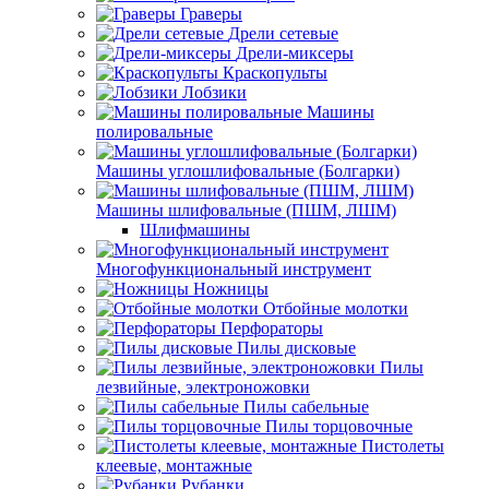
Граверы
Дрели сетевые
Дрели-миксеры
Краскопульты
Лобзики
Машины
полировальные
Машины углошлифовальные (Болгарки)
Машины шлифовальные (ПШМ, ЛШМ)
Шлифмашины
Многофункциональный инструмент
Ножницы
Отбойные молотки
Перфораторы
Пилы дисковые
Пилы
лезвийные, электроножовки
Пилы сабельные
Пилы торцовочные
Пистолеты
клеевые, монтажные
Рубанки