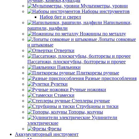
ручные, киянки,кувалды
Мультиметры, уровни
Наборы инструментов
Набор бит и сверел
Напильники,
рашпили, надфили
Ножницы по металлу
Лопаты совковые
и штыковые
Отвертки
Пассатижи, плоскогубцы, болторезы и прочее
Паяльники
Плиткорезы ручные
Разные приспособления
Рулетки
Ручные ножовки
Стамески
Степлеры ручные
Струбцины и тиски
Топоры, колуны
Удлинители
электрические
Фрезы
Аккумуляторный инструмент