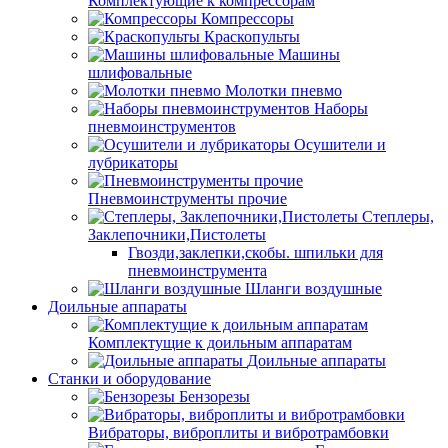
Комплектующие к компрессорам
Компрессоры
Краскопульты
Машины
шлифовальные
Молотки пневмо
Наборы
пневмоинструментов
Осушители и
лубрикаторы
Пневмоинструменты прочие
Степлеры,
Заклепочники,Пистолеты
Гвозди,заклепки,скобы. шпильки для
пневмоинструмента
Шланги воздушные
Доильные аппараты
Комплектущие к доильным аппаратам
Доильные аппараты
Станки и оборудование
Бензорезы
Вибраторы, виброплиты и вибротрамбовки