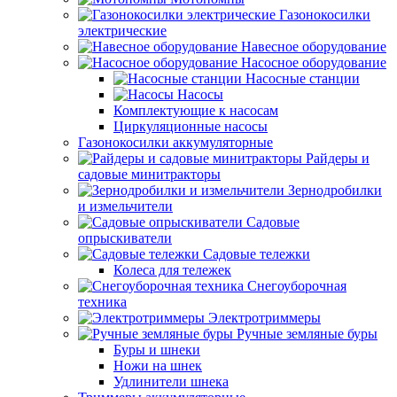
Газонокосилки
электрические
Навесное оборудование
Насосное оборудование
Насосные станции
Насосы
Комплектующие к насосам
Циркуляционные насосы
Газонокосилки аккумуляторные
Райдеры и
садовые минитракторы
Зернодробилки
и измельчители
Садовые
опрыскиватели
Садовые тележки
Колеса для тележек
Снегоуборочная
техника
Электротриммеры
Ручные земляные буры
Буры и шнеки
Ножи на шнек
Удлинители шнека