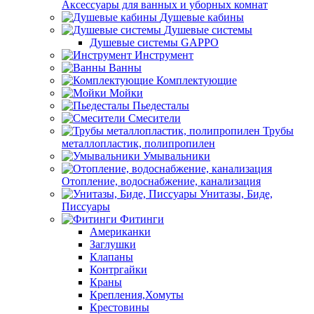
Аксессуары для ванных и уборных комнат
Душевые кабины
Душевые системы
Душевые системы GAPPO
Инструмент
Ванны
Комплектующие
Мойки
Пьедесталы
Смесители
Трубы
металлопластик, полипропилен
Умывальники
Отопление, водоснабжение, канализация
Унитазы, Биде,
Писсуары
Фитинги
Американки
Заглушки
Клапаны
Контргайки
Краны
Крепления,Хомуты
Крестовины