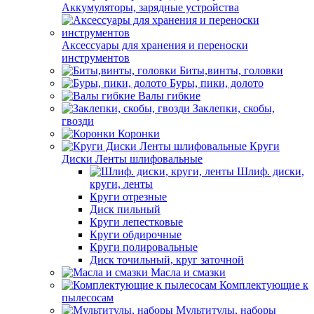
Аккумуляторы, зарядные устройства
Аксессуары для хранения и переноски
инструментов
Биты,винты, головки
Буры, пики, долото
Валы гибкие
Заклепки, скобы,
гвозди
Коронки
Круги
Диски Ленты шлифовальные
Шлиф. диски,
круги, ленты
Круги отрезные
Диск пильный
Круги лепестковые
Круги обдирочные
Круги полировальные
Диск точильный, круг заточной
Масла и смазки
Комплектующие к
пылесосам
Мультитулы, наборы