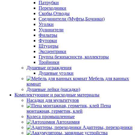
Патрубки
Переходники
Скобы,Отводы
Соединители (Муфты,Бочонки)
Уголки
Удлинители
Фильтры
Футорки
Штуцеры
Эксцентрики
Группа безопасности, коллекторы
Тройники
Душевые ограждения
Душевые уголки
Мебель для ванных
комнат
Душевые лейки (насадки)
Комплектующие и расходные материалы
Насадки для мультитулов
Пена
монтажная, герметик, клей
Колеса промышленные
Автохимия
Адаптеры, переходники