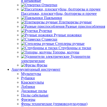
и штыковые
Отвертки
Пассатижи, плоскогубцы, болторезы и прочее
Паяльники
Плиткорезы ручные
Разные приспособления
Рулетки
Ручные ножовки
Стамески
Степлеры ручные
Струбцины и тиски
Топоры, колуны
Удлинители
электрические
Фрезы
Аккумуляторный инструмент
Мультитулы
Рубанки
Краскопульты
Лобзики
Дисковые пилы
Пилы сабельные
Фрезеры
Фены технические (термовоздуходувки)