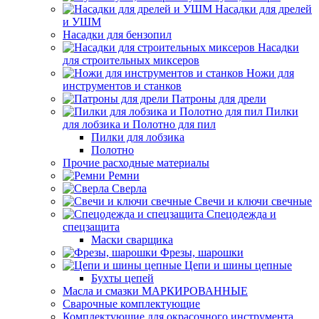
Насадки для дрелей
и УШМ
Насадки для бензопил
Насадки
для строительных миксеров
Ножи для
инструментов и станков
Патроны для дрели
Пилки
для лобзика и Полотно для пил
Пилки для лобзика
Полотно
Прочие расходные материалы
Ремни
Сверла
Свечи и ключи свечные
Спецодежда и
спецзащита
Маски сварщика
Фрезы, шарошки
Цепи и шины цепные
Бухты цепей
Масла и смазки МАРКИРОВАННЫЕ
Сварочные комплектующие
Комплектующие для окрасочного инструмента