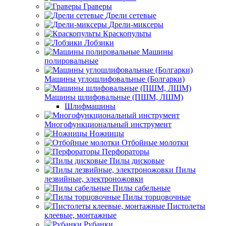
Граверы
Дрели сетевые
Дрели-миксеры
Краскопульты
Лобзики
Машины
полировальные
Машины углошлифовальные (Болгарки)
Машины шлифовальные (ПШМ, ЛШМ)
Шлифмашины
Многофункциональный инструмент
Ножницы
Отбойные молотки
Перфораторы
Пилы дисковые
Пилы
лезвийные, электроножовки
Пилы сабельные
Пилы торцовочные
Пистолеты
клеевые, монтажные
Рубанки