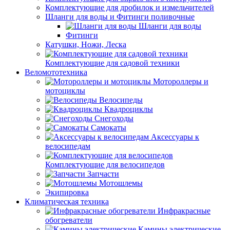
Комплектующие для дробилок и измельчителей
Шланги для воды и Фитинги поливочные
Шланги для воды
Фитинги
Катушки, Ножи, Леска
Комплектующие для садовой техники
Веломототехника
Мотороллеры и
мотоциклы
Велосипеды
Квадроциклы
Снегоходы
Самокаты
Аксессуары к
велосипедам
Комплектующие для велосипедов
Запчасти
Мотошлемы
Экипировка
Климатическая техника
Инфракрасные
обогреватели
Камины электрические