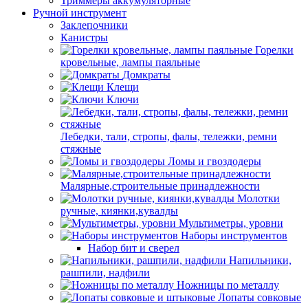
Триммеры аккумуляторные
Ручной инструмент
Заклепочники
Канистры
Горелки
кровельные, лампы паяльные
Домкраты
Клещи
Ключи
Лебедки, тали, стропы, фалы, тележки, ремни
стяжные
Ломы и гвоздодеры
Малярные,строительные принадлежности
Молотки
ручные, киянки,кувалды
Мультиметры, уровни
Наборы инструментов
Набор бит и сверел
Напильники,
рашпили, надфили
Ножницы по металлу
Лопаты совковые