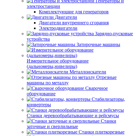
Генераторы и
электростанции
Комплектующие для генераторов
Двигатели
Двигатели внутреннего сгорания
Электродвигатели
Зарядно-пусковые
устройства
Затирочные машины
Измерительное оборудование
(дальномеры,нивелиры)
Металлоискатели
Отрезные
машины по металлу
Сварочное
оборудование
Стабилизаторы,
конвертеры
Станки деревообрабатывающие и рейсмусы
Станки
заточные и сверлильные
Станки плиткорезные