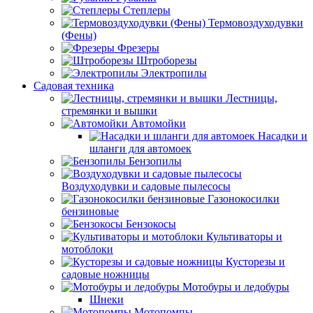
Степлеры
Термовоздуходувки
(Фены)
Фрезеры
Штроборезы
Электропилы
Садовая техника
Лестницы,
стремянки и вышки
Автомойки
Насадки и
шланги для автомоек
Бензопилы
Воздуходувки и садовые пылесосы
Газонокосилки
бензиновые
Бензокосы
Культиваторы и
мотоблоки
Кусторезы и
садовые ножницы
Мотобуры и ледобуры
Шнеки
Мотопомпы