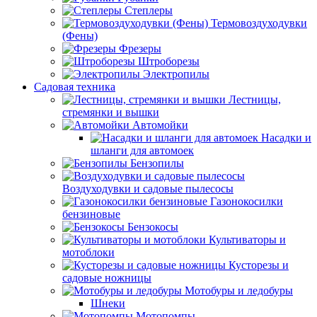
Степлеры
Термовоздуходувки
(Фены)
Фрезеры
Штроборезы
Электропилы
Садовая техника
Лестницы,
стремянки и вышки
Автомойки
Насадки и
шланги для автомоек
Бензопилы
Воздуходувки и садовые пылесосы
Газонокосилки
бензиновые
Бензокосы
Культиваторы и
мотоблоки
Кусторезы и
садовые ножницы
Мотобуры и ледобуры
Шнеки
Мотопомпы