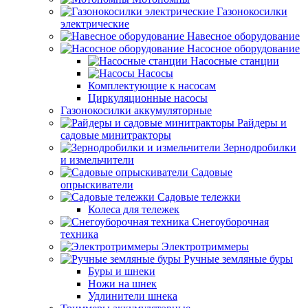
Газонокосилки
электрические
Навесное оборудование
Насосное оборудование
Насосные станции
Насосы
Комплектующие к насосам
Циркуляционные насосы
Газонокосилки аккумуляторные
Райдеры и
садовые минитракторы
Зернодробилки
и измельчители
Садовые
опрыскиватели
Садовые тележки
Колеса для тележек
Снегоуборочная
техника
Электротриммеры
Ручные земляные буры
Буры и шнеки
Ножи на шнек
Удлинители шнека