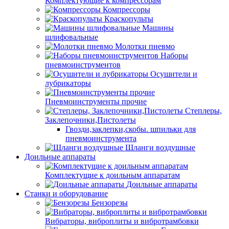
Комплектующие к компрессорам
Компрессоры
Краскопульты
Машины
шлифовальные
Молотки пневмо
Наборы
пневмоинструментов
Осушители и
лубрикаторы
Пневмоинструменты прочие
Степлеры,
Заклепочники,Пистолеты
Гвозди,заклепки,скобы. шпильки для
пневмоинструмента
Шланги воздушные
Доильные аппараты
Комплектущие к доильным аппаратам
Доильные аппараты
Станки и оборудование
Бензорезы
Вибраторы, виброплиты и вибротрамбовки