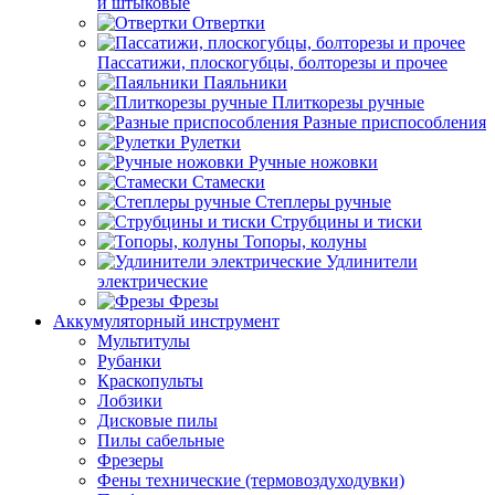
и штыковые
Отвертки
Пассатижи, плоскогубцы, болторезы и прочее
Паяльники
Плиткорезы ручные
Разные приспособления
Рулетки
Ручные ножовки
Стамески
Степлеры ручные
Струбцины и тиски
Топоры, колуны
Удлинители
электрические
Фрезы
Аккумуляторный инструмент
Мультитулы
Рубанки
Краскопульты
Лобзики
Дисковые пилы
Пилы сабельные
Фрезеры
Фены технические (термовоздуходувки)