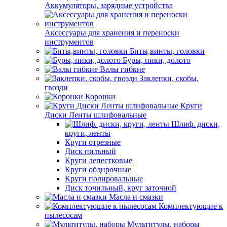
Аккумуляторы, зарядные устройства
Аксессуары для хранения и переноски
инструментов
Биты,винты, головки
Буры, пики, долото
Валы гибкие
Заклепки, скобы,
гвозди
Коронки
Круги
Диски Ленты шлифовальные
Шлиф. диски,
круги, ленты
Круги отрезные
Диск пильный
Круги лепестковые
Круги обдирочные
Круги полировальные
Диск точильный, круг заточной
Масла и смазки
Комплектующие к
пылесосам
Мультитулы, наборы