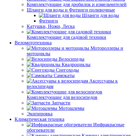
Комплектующие для дробилок и измельчителей
Шланги для воды и Фитинги поливочные
Шланги для воды
Фитинги
Катушки, Ножи, Леска
Комплектующие для садовой техники
Веломототехника
Мотороллеры и
мотоциклы
Велосипеды
Квадроциклы
Снегоходы
Самокаты
Аксессуары к
велосипедам
Комплектующие для велосипедов
Запчасти
Мотошлемы
Экипировка
Климатическая техника
Инфракрасные
обогреватели
Камины электрические