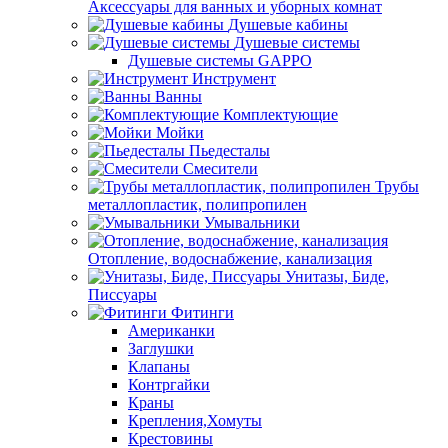
Аксессуары для ванных и уборных комнат
Душевые кабины
Душевые системы
Душевые системы GAPPO
Инструмент
Ванны
Комплектующие
Мойки
Пьедесталы
Смесители
Трубы
металлопластик, полипропилен
Умывальники
Отопление, водоснабжение, канализация
Унитазы, Биде,
Писсуары
Фитинги
Американки
Заглушки
Клапаны
Контргайки
Краны
Крепления,Хомуты
Крестовины