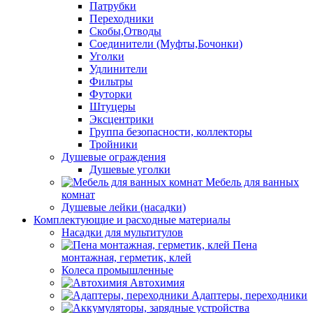
Патрубки
Переходники
Скобы,Отводы
Соединители (Муфты,Бочонки)
Уголки
Удлинители
Фильтры
Футорки
Штуцеры
Эксцентрики
Группа безопасности, коллекторы
Тройники
Душевые ограждения
Душевые уголки
Мебель для ванных
комнат
Душевые лейки (насадки)
Комплектующие и расходные материалы
Насадки для мультитулов
Пена
монтажная, герметик, клей
Колеса промышленные
Автохимия
Адаптеры, переходники