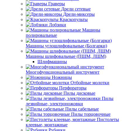
Граверы
Дрели сетевые
Дрели-миксеры
Краскопульты
Лобзики
Машины
полировальные
Машины углошлифовальные (Болгарки)
Машины шлифовальные (ПШМ, ЛШМ)
Шлифмашины
Многофункциональный инструмент
Ножницы
Отбойные молотки
Перфораторы
Пилы дисковые
Пилы
лезвийные, электроножовки
Пилы сабельные
Пилы торцовочные
Пистолеты
клеевые, монтажные
Рубанки