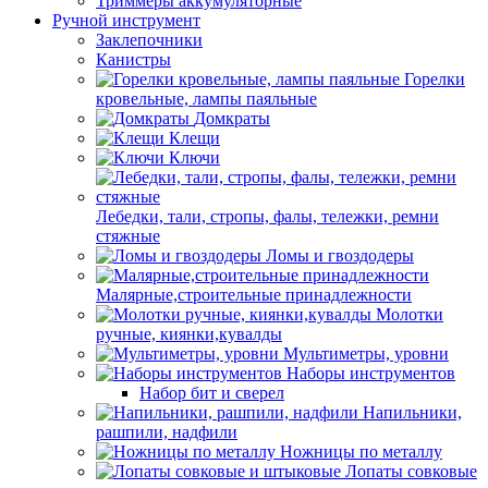
Триммеры аккумуляторные
Ручной инструмент
Заклепочники
Канистры
Горелки
кровельные, лампы паяльные
Домкраты
Клещи
Ключи
Лебедки, тали, стропы, фалы, тележки, ремни
стяжные
Ломы и гвоздодеры
Малярные,строительные принадлежности
Молотки
ручные, киянки,кувалды
Мультиметры, уровни
Наборы инструментов
Набор бит и сверел
Напильники,
рашпили, надфили
Ножницы по металлу
Лопаты совковые