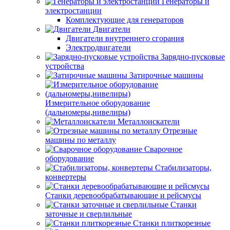
Генераторы и
электростанции
Комплектующие для генераторов
Двигатели
Двигатели внутреннего сгорания
Электродвигатели
Зарядно-пусковые
устройства
Затирочные машины
Измерительное оборудование
(дальномеры,нивелиры)
Металлоискатели
Отрезные
машины по металлу
Сварочное
оборудование
Стабилизаторы,
конвертеры
Станки деревообрабатывающие и рейсмусы
Станки
заточные и сверлильные
Станки плиткорезные