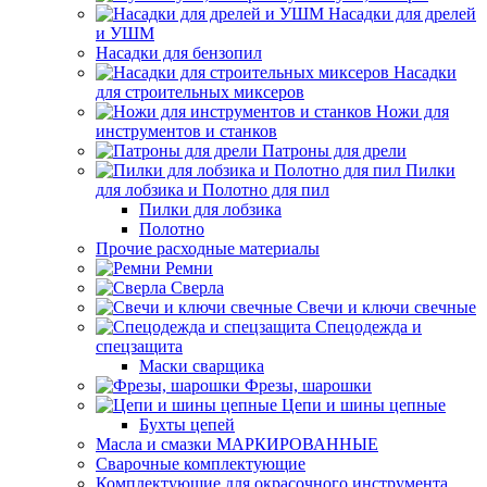
Насадки для дрелей
и УШМ
Насадки для бензопил
Насадки
для строительных миксеров
Ножи для
инструментов и станков
Патроны для дрели
Пилки
для лобзика и Полотно для пил
Пилки для лобзика
Полотно
Прочие расходные материалы
Ремни
Сверла
Свечи и ключи свечные
Спецодежда и
спецзащита
Маски сварщика
Фрезы, шарошки
Цепи и шины цепные
Бухты цепей
Масла и смазки МАРКИРОВАННЫЕ
Сварочные комплектующие
Комплектующие для окрасочного инструмента