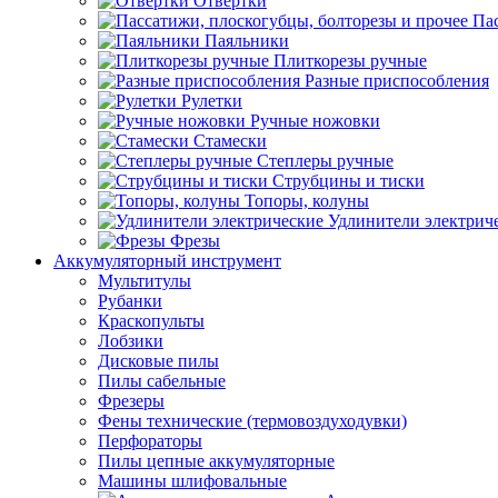
Отвертки
Пас
Паяльники
Плиткорезы ручные
Разные приспособления
Рулетки
Ручные ножовки
Стамески
Степлеры ручные
Струбцины и тиски
Топоры, колуны
Удлинители электрич
Фрезы
Аккумуляторный инструмент
Мультитулы
Рубанки
Краскопульты
Лобзики
Дисковые пилы
Пилы сабельные
Фрезеры
Фены технические (термовоздуходувки)
Перфораторы
Пилы цепные аккумуляторные
Машины шлифовальные