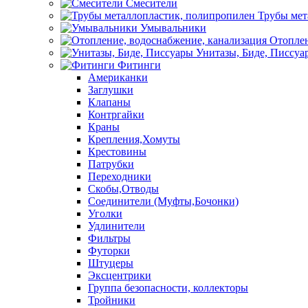
Смесители
Трубы мет
Умывальники
Отоплен
Унитазы, Биде, Писсуа
Фитинги
Американки
Заглушки
Клапаны
Контргайки
Краны
Крепления,Хомуты
Крестовины
Патрубки
Переходники
Скобы,Отводы
Соединители (Муфты,Бочонки)
Уголки
Удлинители
Фильтры
Футорки
Штуцеры
Эксцентрики
Группа безопасности, коллекторы
Тройники