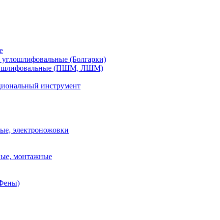
е
углошлифовальные (Болгарки)
шлифовальные (ПШМ, ЛШМ)
иональный инструмент
ые, электроножовки
вые, монтажные
(Фены)