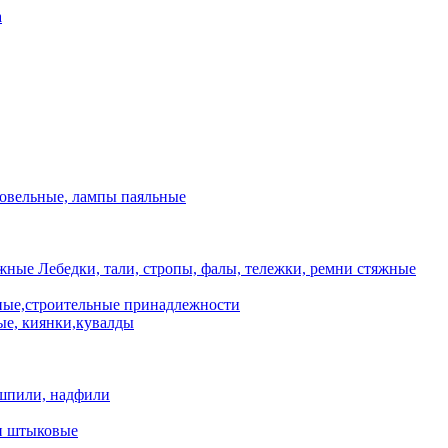
а
ровельные, лампы паяльные
Лебедки, тали, стропы, фалы, тележки, ремни стяжные
ые,строительные принадлежности
е, киянки,кувалды
шпили, надфили
и штыковые