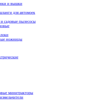
янки и вышки
шланги для автомоек
 и садовые пылесосы
новые
блоки
овые ножницы
ктрические
овые минитракторы
 измельчители