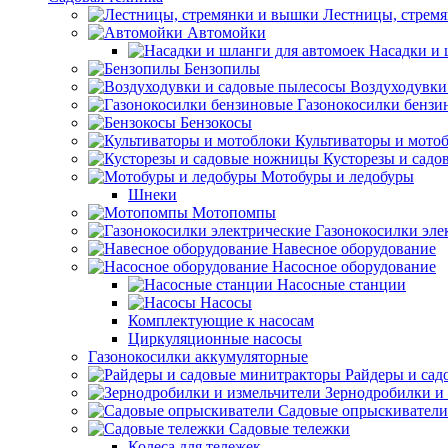
Лестницы, стрем
Автомойки
Насадки и 
Бензопилы
Воздуходувки
Газонокосилки бензи
Бензокосы
Культиваторы и мото
Кусторезы и сад
Мотобуры и ледобуры
Шнеки
Мотопомпы
Газонокосилки эле
Навесное оборудование
Насосное оборудование
Насосные станции
Насосы
Комплектующие к насосам
Циркуляционные насосы
Газонокосилки аккумуляторные
Райдеры и сад
Зернодробилки и
Садовые опрыскиватели
Садовые тележки
Колеса для тележек