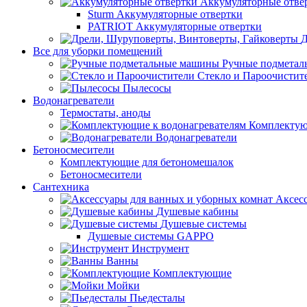
Аккумуляторные отве
Sturm Аккумуляторные отвертки
PATRIOT Аккумуляторные отвертки
Д
Все для уборки помещений
Ручные подмета
Стекло и Пароочистит
Пылесосы
Водонагреватели
Термостаты, аноды
Комплектую
Водонагреватели
Бетоносмесители
Комплектующие для бетономешалок
Бетоносмесители
Сантехника
Аксес
Душевые кабины
Душевые системы
Душевые системы GAPPO
Инструмент
Ванны
Комплектующие
Мойки
Пьедесталы