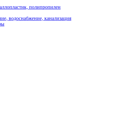
аллопластик, полипропилен
ие, водоснабжение, канализация
ры