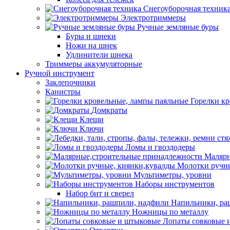
Снегоуборочная техник
Электротриммеры
Ручные земляные буры
Буры и шнеки
Ножи на шнек
Удлинители шнека
Триммеры аккумуляторные
Ручной инструмент
Заклепочники
Канистры
Горелки к
Домкраты
Клещи
Ключи
Ломы и гвоздодеры
Малярн
Молотки ручны
Мультиметры, уровни
Наборы инструментов
Набор бит и сверел
Напильники, ра
Ножницы по металлу
Лопаты совковые 