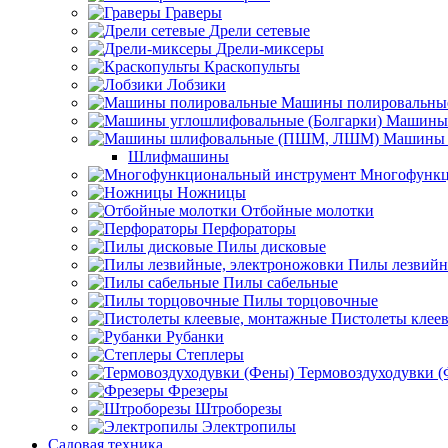
Граверы
Дрели сетевые
Дрели-миксеры
Краскопульты
Лобзики
Машины полировальны
Машины 
Машины 
Шлифмашины
Многофункц
Ножницы
Отбойные молотки
Перфораторы
Пилы дисковые
Пилы лезвийн
Пилы сабельные
Пилы торцовочные
Пистолеты клее
Рубанки
Степлеры
Термовоздуходувки 
Фрезеры
Штроборезы
Электропилы
Садовая техника