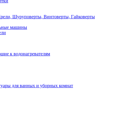
ртки
рели, Шуруповерты, Винтоверты, Гайковерты
льные машины
ели
щие к водонагревателям
суары для ванных и уборных комнат