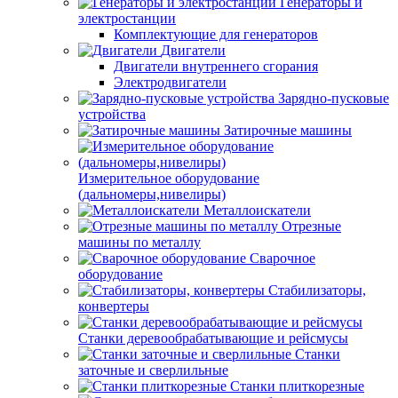
Генераторы и
электростанции
Комплектующие для генераторов
Двигатели
Двигатели внутреннего сгорания
Электродвигатели
Зарядно-пусковые
устройства
Затирочные машины
Измерительное оборудование
(дальномеры,нивелиры)
Металлоискатели
Отрезные
машины по металлу
Сварочное
оборудование
Стабилизаторы,
конвертеры
Станки деревообрабатывающие и рейсмусы
Станки
заточные и сверлильные
Станки плиткорезные