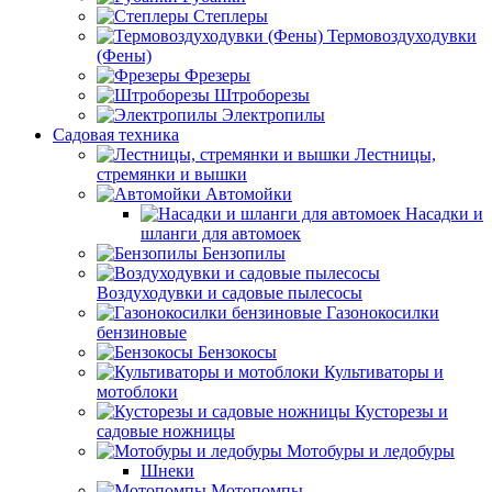
Степлеры
Термовоздуходувки
(Фены)
Фрезеры
Штроборезы
Электропилы
Садовая техника
Лестницы,
стремянки и вышки
Автомойки
Насадки и
шланги для автомоек
Бензопилы
Воздуходувки и садовые пылесосы
Газонокосилки
бензиновые
Бензокосы
Культиваторы и
мотоблоки
Кусторезы и
садовые ножницы
Мотобуры и ледобуры
Шнеки
Мотопомпы