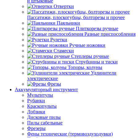
и штыковые
Отвертки
Пассатижи, плоскогубцы, болторезы и прочее
Паяльники
Плиткорезы ручные
Разные приспособления
Рулетки
Ручные ножовки
Стамески
Степлеры ручные
Струбцины и тиски
Топоры, колуны
Удлинители
электрические
Фрезы
Аккумуляторный инструмент
Мультитулы
Рубанки
Краскопульты
Лобзики
Дисковые пилы
Пилы сабельные
Фрезеры
Фены технические (термовоздуходувки)