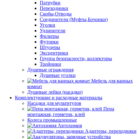
Патрубки
Переходники
Скобы,Отводы
Соединители (Муфты,Бочонки)
Уголки
Удлинители
Фильтры
Футорки
Штуцеры
Эксцентрики
Группа безопасности, коллекторы
Тройники
Душевые ограждения
Душевые уголки
Мебель для ванных
комнат
Душевые лейки (насадки)
Комплектующие и расходные материалы
Насадки для мультитулов
Пена
монтажная, герметик, клей
Колеса промышленные
Автохимия
Адаптеры, переходники