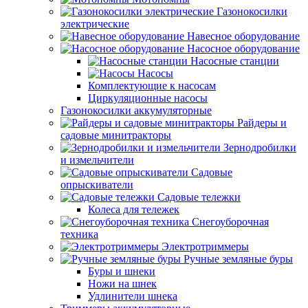
Газонокосилки
электрические
Навесное оборудование
Насосное оборудование
Насосные станции
Насосы
Комплектующие к насосам
Циркуляционные насосы
Газонокосилки аккумуляторные
Райдеры и
садовые минитракторы
Зернодробилки
и измельчители
Садовые
опрыскиватели
Садовые тележки
Колеса для тележек
Снегоуборочная
техника
Электротриммеры
Ручные земляные буры
Буры и шнеки
Ножи на шнек
Удлинители шнека