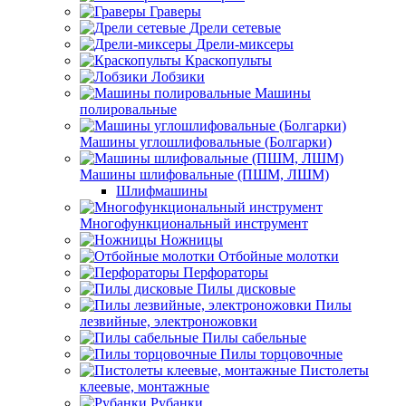
Граверы
Дрели сетевые
Дрели-миксеры
Краскопульты
Лобзики
Машины
полировальные
Машины углошлифовальные (Болгарки)
Машины шлифовальные (ПШМ, ЛШМ)
Шлифмашины
Многофункциональный инструмент
Ножницы
Отбойные молотки
Перфораторы
Пилы дисковые
Пилы
лезвийные, электроножовки
Пилы сабельные
Пилы торцовочные
Пистолеты
клеевые, монтажные
Рубанки