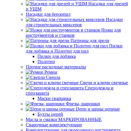
Насадки для дрелей
и УШМ
Насадки для бензопил
Насадки
для строительных миксеров
Ножи для
инструментов и станков
Патроны для дрели
Пилки
для лобзика и Полотно для пил
Пилки для лобзика
Полотно
Прочие расходные материалы
Ремни
Сверла
Свечи и ключи свечные
Спецодежда и
спецзащита
Маски сварщика
Фрезы, шарошки
Цепи и шины цепные
Бухты цепей
Масла и смазки МАРКИРОВАННЫЕ
Сварочные комплектующие
Комплектующие для окрасочного инструмента