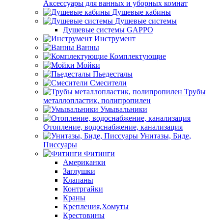
Аксессуары для ванных и уборных комнат
Душевые кабины
Душевые системы
Душевые системы GAPPO
Инструмент
Ванны
Комплектующие
Мойки
Пьедесталы
Смесители
Трубы
металлопластик, полипропилен
Умывальники
Отопление, водоснабжение, канализация
Унитазы, Биде,
Писсуары
Фитинги
Американки
Заглушки
Клапаны
Контргайки
Краны
Крепления,Хомуты
Крестовины