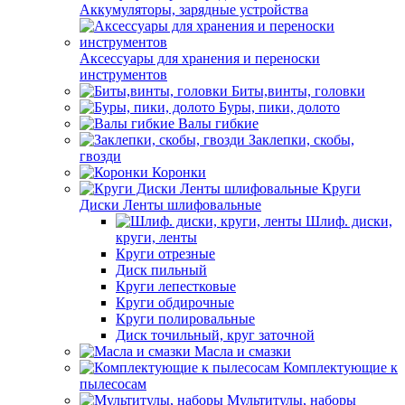
Аккумуляторы, зарядные устройства
Аксессуары для хранения и переноски
инструментов
Биты,винты, головки
Буры, пики, долото
Валы гибкие
Заклепки, скобы,
гвозди
Коронки
Круги
Диски Ленты шлифовальные
Шлиф. диски,
круги, ленты
Круги отрезные
Диск пильный
Круги лепестковые
Круги обдирочные
Круги полировальные
Диск точильный, круг заточной
Масла и смазки
Комплектующие к
пылесосам
Мультитулы, наборы