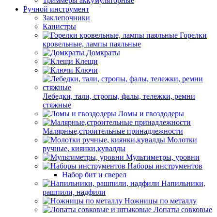
Триммеры аккумуляторные
Ручной инструмент
Заклепочники
Канистры
Горелки
кровельные, лампы паяльные
Домкраты
Клещи
Ключи
Лебедки, тали, стропы, фалы, тележки, ремни
стяжные
Ломы и гвоздодеры
Малярные,строительные принадлежности
Молотки
ручные, киянки,кувалды
Мультиметры, уровни
Наборы инструментов
Набор бит и сверел
Напильники,
рашпили, надфили
Ножницы по металлу
Лопаты совковые