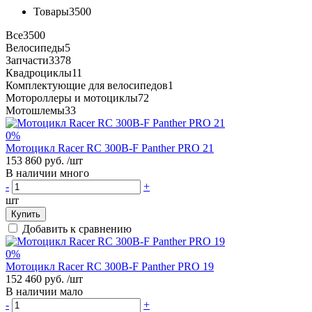
Товары
3500
Все
3500
Велосипеды
5
Запчасти
3378
Квадроциклы
11
Комплектующие для велосипедов
1
Мотороллеры и мотоциклы
72
Мотошлемы
33
0%
Мотоцикл Racer RC 300B-F Panther PRO 21
153 860 руб.
/шт
В наличии много
-
+
шт
Купить
Добавить к сравнению
0%
Мотоцикл Racer RC 300B-F Panther PRO 19
152 460 руб.
/шт
В наличии мало
-
+