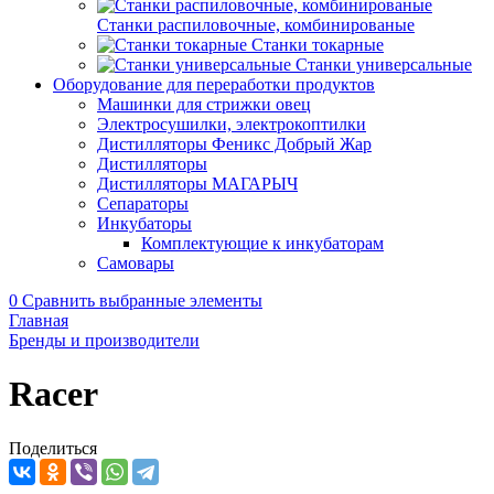
Станки распиловочные, комбинированые
Станки токарные
Станки универсальные
Оборудование для переработки продуктов
Машинки для стрижки овец
Электросушилки, электрокоптилки
Дистилляторы Феникс Добрый Жар
Дистилляторы
Дистилляторы МАГАРЫЧ
Сепараторы
Инкубаторы
Комплектующие к инкубаторам
Самовары
0
Сравнить выбранные элементы
Главная
Бренды и производители
Racer
Поделиться