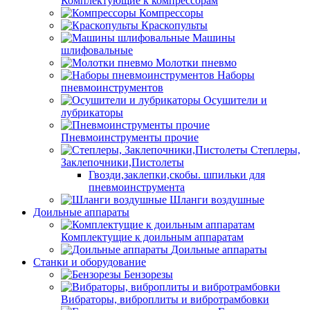
Комплектующие к компрессорам
Компрессоры
Краскопульты
Машины
шлифовальные
Молотки пневмо
Наборы
пневмоинструментов
Осушители и
лубрикаторы
Пневмоинструменты прочие
Степлеры,
Заклепочники,Пистолеты
Гвозди,заклепки,скобы. шпильки для
пневмоинструмента
Шланги воздушные
Доильные аппараты
Комплектущие к доильным аппаратам
Доильные аппараты
Станки и оборудование
Бензорезы
Вибраторы, виброплиты и вибротрамбовки