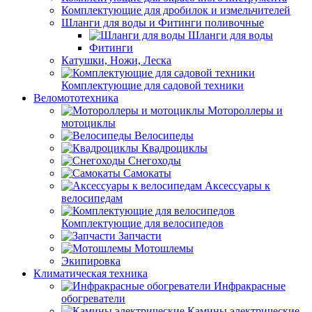
Комплектующие для дробилок и измельчителей
Шланги для воды и Фитинги поливочные
Шланги для воды
Фитинги
Катушки, Ножи, Леска
Комплектующие для садовой техники
Веломототехника
Мотороллеры и
мотоциклы
Велосипеды
Квадроциклы
Снегоходы
Самокаты
Аксессуары к
велосипедам
Комплектующие для велосипедов
Запчасти
Мотошлемы
Экипировка
Климатическая техника
Инфракрасные
обогреватели
Камины электрические