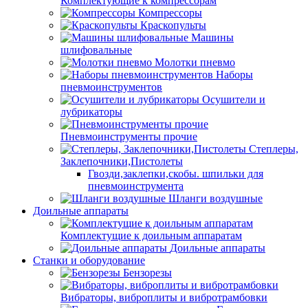
Комплектующие к компрессорам
Компрессоры
Краскопульты
Машины
шлифовальные
Молотки пневмо
Наборы
пневмоинструментов
Осушители и
лубрикаторы
Пневмоинструменты прочие
Степлеры,
Заклепочники,Пистолеты
Гвозди,заклепки,скобы. шпильки для
пневмоинструмента
Шланги воздушные
Доильные аппараты
Комплектущие к доильным аппаратам
Доильные аппараты
Станки и оборудование
Бензорезы
Вибраторы, виброплиты и вибротрамбовки