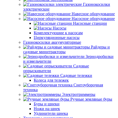
Газонокосилки
электрические
Навесное оборудование
Насосное оборудование
Насосные станции
Насосы
Комплектующие к насосам
Циркуляционные насосы
Газонокосилки аккумуляторные
Райдеры и
садовые минитракторы
Зернодробилки
и измельчители
Садовые
опрыскиватели
Садовые тележки
Колеса для тележек
Снегоуборочная
техника
Электротриммеры
Ручные земляные буры
Буры и шнеки
Ножи на шнек
Удлинители шнека