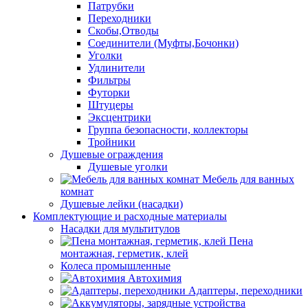
Патрубки
Переходники
Скобы,Отводы
Соединители (Муфты,Бочонки)
Уголки
Удлинители
Фильтры
Футорки
Штуцеры
Эксцентрики
Группа безопасности, коллекторы
Тройники
Душевые ограждения
Душевые уголки
Мебель для ванных
комнат
Душевые лейки (насадки)
Комплектующие и расходные материалы
Насадки для мультитулов
Пена
монтажная, герметик, клей
Колеса промышленные
Автохимия
Адаптеры, переходники