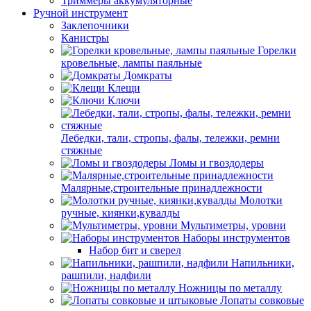
Триммеры аккумуляторные
Ручной инструмент
Заклепочники
Канистры
Горелки
кровельные, лампы паяльные
Домкраты
Клещи
Ключи
Лебедки, тали, стропы, фалы, тележки, ремни
стяжные
Ломы и гвоздодеры
Малярные,строительные принадлежности
Молотки
ручные, киянки,кувалды
Мультиметры, уровни
Наборы инструментов
Набор бит и сверел
Напильники,
рашпили, надфили
Ножницы по металлу
Лопаты совковые