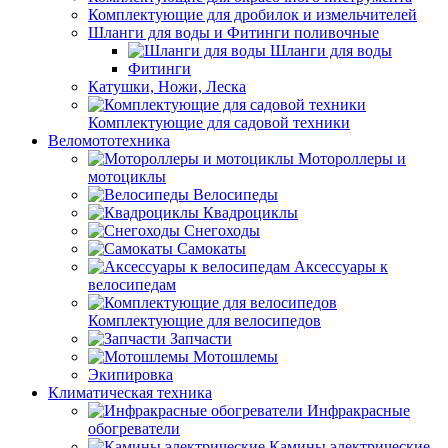
Комплектующие для дробилок и измельчителей
Шланги для воды и Фитинги поливочные
Шланги для воды
Фитинги
Катушки, Ножи, Леска
Комплектующие для садовой техники
Веломототехника
Мотороллеры и
мотоциклы
Велосипеды
Квадроциклы
Снегоходы
Самокаты
Аксессуары к
велосипедам
Комплектующие для велосипедов
Запчасти
Мотошлемы
Экипировка
Климатическая техника
Инфракрасные
обогреватели
Камины электрические