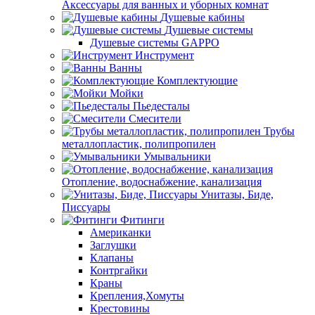
Аксессуары для ванных и уборных комнат
Душевые кабины
Душевые системы
Душевые системы GAPPO
Инструмент
Ванны
Комплектующие
Мойки
Пьедесталы
Смесители
Трубы
металлопластик, полипропилен
Умывальники
Отопление, водоснабжение, канализация
Унитазы, Биде,
Писсуары
Фитинги
Американки
Заглушки
Клапаны
Контргайки
Краны
Крепления,Хомуты
Крестовины