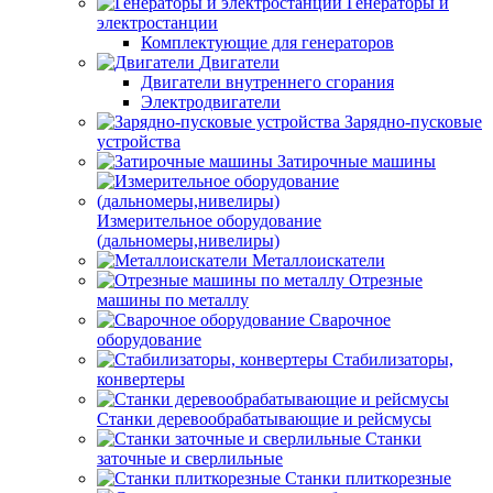
Генераторы и
электростанции
Комплектующие для генераторов
Двигатели
Двигатели внутреннего сгорания
Электродвигатели
Зарядно-пусковые
устройства
Затирочные машины
Измерительное оборудование
(дальномеры,нивелиры)
Металлоискатели
Отрезные
машины по металлу
Сварочное
оборудование
Стабилизаторы,
конвертеры
Станки деревообрабатывающие и рейсмусы
Станки
заточные и сверлильные
Станки плиткорезные