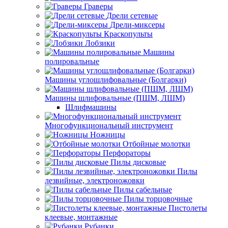
Граверы
Дрели сетевые
Дрели-миксеры
Краскопульты
Лобзики
Машины
полировальные
Машины углошлифовальные (Болгарки)
Машины шлифовальные (ПШМ, ЛШМ)
Шлифмашины
Многофункциональный инструмент
Ножницы
Отбойные молотки
Перфораторы
Пилы дисковые
Пилы
лезвийные, электроножовки
Пилы сабельные
Пилы торцовочные
Пистолеты
клеевые, монтажные
Рубанки