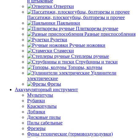
и штыковые
Отвертки
Пассатижи, плоскогубцы, болторезы и прочее
Паяльники
Плиткорезы ручные
Разные приспособления
Рулетки
Ручные ножовки
Стамески
Степлеры ручные
Струбцины и тиски
Топоры, колуны
Удлинители
электрические
Фрезы
Аккумуляторный инструмент
Мультитулы
Рубанки
Краскопульты
Лобзики
Дисковые пилы
Пилы сабельные
Фрезеры
Фены технические (термовоздуходувки)