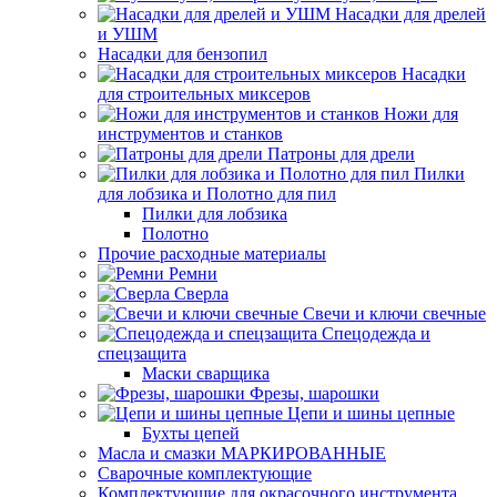
Насадки для дрелей
и УШМ
Насадки для бензопил
Насадки
для строительных миксеров
Ножи для
инструментов и станков
Патроны для дрели
Пилки
для лобзика и Полотно для пил
Пилки для лобзика
Полотно
Прочие расходные материалы
Ремни
Сверла
Свечи и ключи свечные
Спецодежда и
спецзащита
Маски сварщика
Фрезы, шарошки
Цепи и шины цепные
Бухты цепей
Масла и смазки МАРКИРОВАННЫЕ
Сварочные комплектующие
Комплектующие для окрасочного инструмента