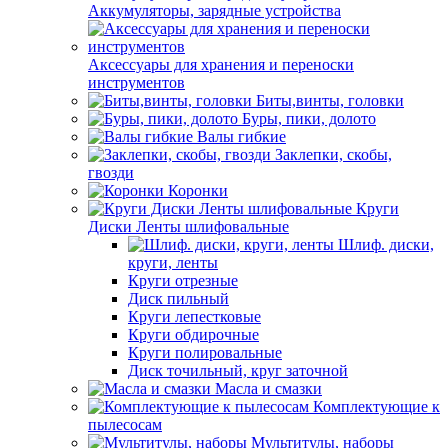
Аккумуляторы, зарядные устройства
Аксессуары для хранения и переноски
инструментов
Биты,винты, головки
Буры, пики, долото
Валы гибкие
Заклепки, скобы,
гвозди
Коронки
Круги
Диски Ленты шлифовальные
Шлиф. диски,
круги, ленты
Круги отрезные
Диск пильный
Круги лепестковые
Круги обдирочные
Круги полировальные
Диск точильный, круг заточной
Масла и смазки
Комплектующие к
пылесосам
Мультитулы, наборы