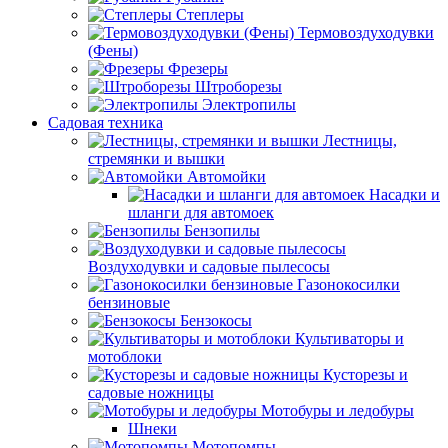
Степлеры
Термовоздуходувки
(Фены)
Фрезеры
Штроборезы
Электропилы
Садовая техника
Лестницы,
стремянки и вышки
Автомойки
Насадки и
шланги для автомоек
Бензопилы
Воздуходувки и садовые пылесосы
Газонокосилки
бензиновые
Бензокосы
Культиваторы и
мотоблоки
Кусторезы и
садовые ножницы
Мотобуры и ледобуры
Шнеки
Мотопомпы