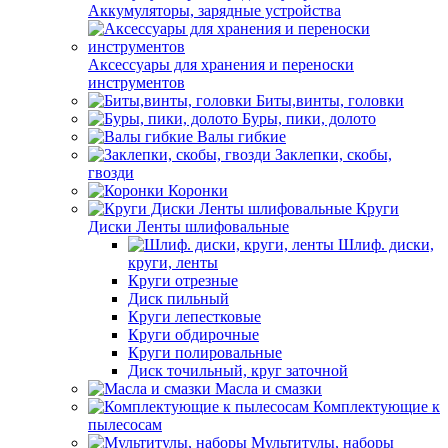
Аккумуляторы, зарядные устройства
Аксессуары для хранения и переноски
инструментов
Биты,винты, головки
Буры, пики, долото
Валы гибкие
Заклепки, скобы,
гвозди
Коронки
Круги
Диски Ленты шлифовальные
Шлиф. диски,
круги, ленты
Круги отрезные
Диск пильный
Круги лепестковые
Круги обдирочные
Круги полировальные
Диск точильный, круг заточной
Масла и смазки
Комплектующие к
пылесосам
Мультитулы, наборы