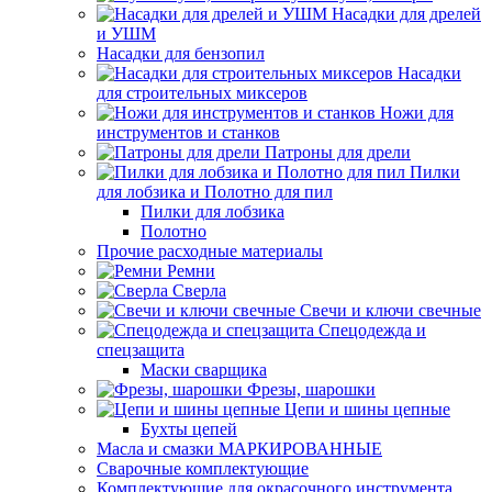
Насадки для дрелей
и УШМ
Насадки для бензопил
Насадки
для строительных миксеров
Ножи для
инструментов и станков
Патроны для дрели
Пилки
для лобзика и Полотно для пил
Пилки для лобзика
Полотно
Прочие расходные материалы
Ремни
Сверла
Свечи и ключи свечные
Спецодежда и
спецзащита
Маски сварщика
Фрезы, шарошки
Цепи и шины цепные
Бухты цепей
Масла и смазки МАРКИРОВАННЫЕ
Сварочные комплектующие
Комплектующие для окрасочного инструмента