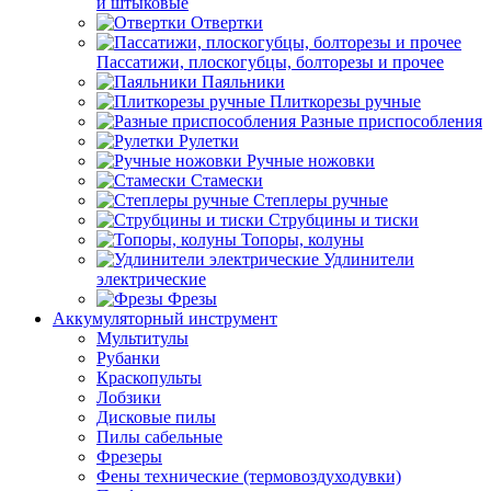
и штыковые
Отвертки
Пассатижи, плоскогубцы, болторезы и прочее
Паяльники
Плиткорезы ручные
Разные приспособления
Рулетки
Ручные ножовки
Стамески
Степлеры ручные
Струбцины и тиски
Топоры, колуны
Удлинители
электрические
Фрезы
Аккумуляторный инструмент
Мультитулы
Рубанки
Краскопульты
Лобзики
Дисковые пилы
Пилы сабельные
Фрезеры
Фены технические (термовоздуходувки)