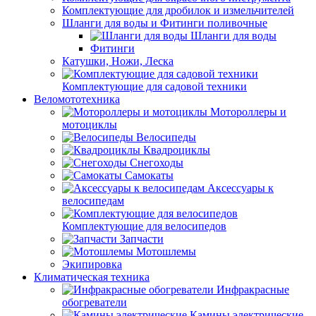
Комплектующие для дробилок и измельчителей
Шланги для воды и Фитинги поливочные
Шланги для воды
Фитинги
Катушки, Ножи, Леска
Комплектующие для садовой техники
Веломототехника
Мотороллеры и
мотоциклы
Велосипеды
Квадроциклы
Снегоходы
Самокаты
Аксессуары к
велосипедам
Комплектующие для велосипедов
Запчасти
Мотошлемы
Экипировка
Климатическая техника
Инфракрасные
обогреватели
Камины электрические