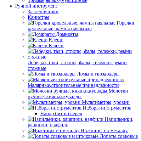
Триммеры аккумуляторные
Ручной инструмент
Заклепочники
Канистры
Горелки
кровельные, лампы паяльные
Домкраты
Клещи
Ключи
Лебедки, тали, стропы, фалы, тележки, ремни
стяжные
Ломы и гвоздодеры
Малярные,строительные принадлежности
Молотки
ручные, киянки,кувалды
Мультиметры, уровни
Наборы инструментов
Набор бит и сверел
Напильники,
рашпили, надфили
Ножницы по металлу
Лопаты совковые