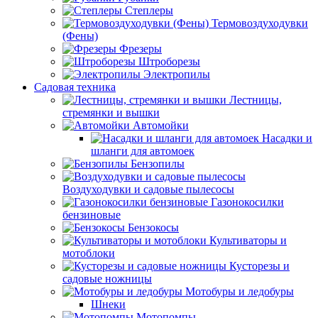
Степлеры
Термовоздуходувки
(Фены)
Фрезеры
Штроборезы
Электропилы
Садовая техника
Лестницы,
стремянки и вышки
Автомойки
Насадки и
шланги для автомоек
Бензопилы
Воздуходувки и садовые пылесосы
Газонокосилки
бензиновые
Бензокосы
Культиваторы и
мотоблоки
Кусторезы и
садовые ножницы
Мотобуры и ледобуры
Шнеки
Мотопомпы