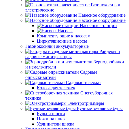
Газонокосилки
электрические
Навесное оборудование
Насосное оборудование
Насосные станции
Насосы
Комплектующие к насосам
Циркуляционные насосы
Газонокосилки аккумуляторные
Райдеры и
садовые минитракторы
Зернодробилки
и измельчители
Садовые
опрыскиватели
Садовые тележки
Колеса для тележек
Снегоуборочная
техника
Электротриммеры
Ручные земляные буры
Буры и шнеки
Ножи на шнек
Удлинители шнека