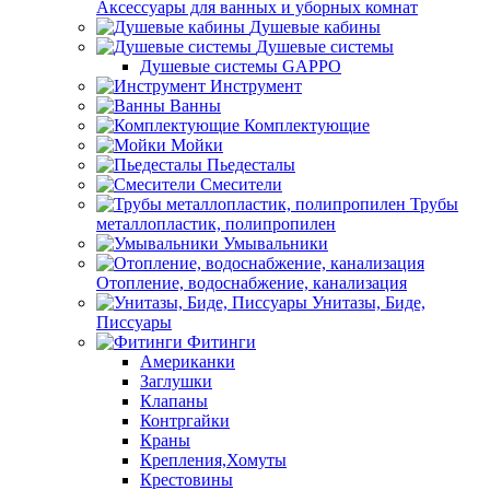
Аксессуары для ванных и уборных комнат
Душевые кабины
Душевые системы
Душевые системы GAPPO
Инструмент
Ванны
Комплектующие
Мойки
Пьедесталы
Смесители
Трубы
металлопластик, полипропилен
Умывальники
Отопление, водоснабжение, канализация
Унитазы, Биде,
Писсуары
Фитинги
Американки
Заглушки
Клапаны
Контргайки
Краны
Крепления,Хомуты
Крестовины