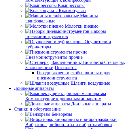
Комплектующие к компрессорам
Компрессоры
Краскопульты
Машины
шлифовальные
Молотки пневмо
Наборы
пневмоинструментов
Осушители и
лубрикаторы
Пневмоинструменты прочие
Степлеры,
Заклепочники,Пистолеты
Гвозди,заклепки,скобы. шпильки для
пневмоинструмента
Шланги воздушные
Доильные аппараты
Комплектущие к доильным аппаратам
Доильные аппараты
Станки и оборудование
Бензорезы
Вибраторы, виброплиты и вибротрамбовки