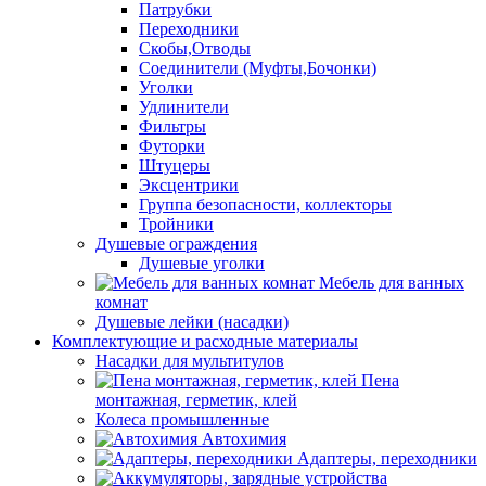
Патрубки
Переходники
Скобы,Отводы
Соединители (Муфты,Бочонки)
Уголки
Удлинители
Фильтры
Футорки
Штуцеры
Эксцентрики
Группа безопасности, коллекторы
Тройники
Душевые ограждения
Душевые уголки
Мебель для ванных
комнат
Душевые лейки (насадки)
Комплектующие и расходные материалы
Насадки для мультитулов
Пена
монтажная, герметик, клей
Колеса промышленные
Автохимия
Адаптеры, переходники