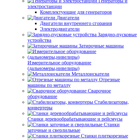
Генераторы и
электростанции
Комплектующие для генераторов
Двигатели
Двигатели внутреннего сгорания
Электродвигатели
Зарядно-пусковые
устройства
Затирочные машины
Измерительное оборудование
(дальномеры,нивелиры)
Металлоискатели
Отрезные
машины по металлу
Сварочное
оборудование
Стабилизаторы,
конвертеры
Станки деревообрабатывающие и рейсмусы
Станки
заточные и сверлильные
Станки плиткорезные