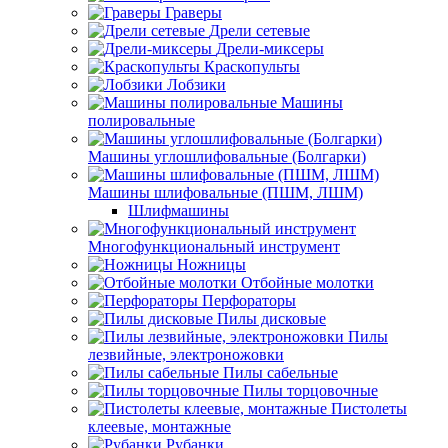
Граверы
Дрели сетевые
Дрели-миксеры
Краскопульты
Лобзики
Машины
полировальные
Машины углошлифовальные (Болгарки)
Машины шлифовальные (ПШМ, ЛШМ)
Шлифмашины
Многофункциональный инструмент
Ножницы
Отбойные молотки
Перфораторы
Пилы дисковые
Пилы
лезвийные, электроножовки
Пилы сабельные
Пилы торцовочные
Пистолеты
клеевые, монтажные
Рубанки