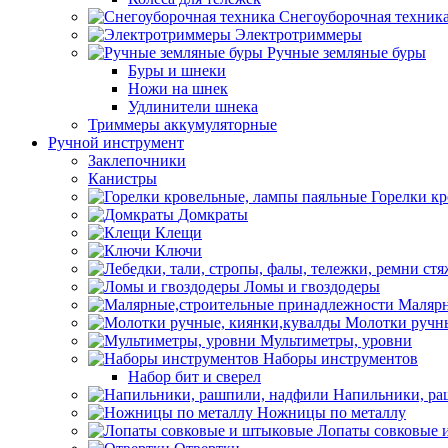
Снегоуборочная техник
Электротриммеры
Ручные земляные буры
Буры и шнеки
Ножи на шнек
Удлинители шнека
Триммеры аккумуляторные
Ручной инструмент
Заклепочники
Канистры
Горелки к
Домкраты
Клещи
Ключи
Ломы и гвоздодеры
Малярн
Молотки ручны
Мультиметры, уровни
Наборы инструментов
Набор бит и сверел
Напильники, ра
Ножницы по металлу
Лопаты совковые 