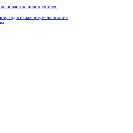
аллопластик, полипропилен
ие, водоснабжение, канализация
ры