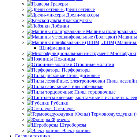
Граверы
Дрели сетевые
Дрели-миксеры
Краскопульты
Лобзики
Машины полировальны
Машины 
Машины 
Шлифмашины
Многофункц
Ножницы
Отбойные молотки
Перфораторы
Пилы дисковые
Пилы лезвийн
Пилы сабельные
Пилы торцовочные
Пистолеты клее
Рубанки
Степлеры
Термовоздуходувки 
Фрезеры
Штроборезы
Электропилы
Садовая техника