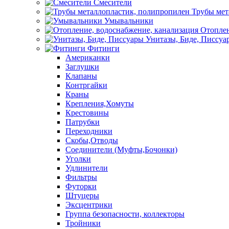
Смесители
Трубы мет
Умывальники
Отоплен
Унитазы, Биде, Писсуа
Фитинги
Американки
Заглушки
Клапаны
Контргайки
Краны
Крепления,Хомуты
Крестовины
Патрубки
Переходники
Скобы,Отводы
Соединители (Муфты,Бочонки)
Уголки
Удлинители
Фильтры
Футорки
Штуцеры
Эксцентрики
Группа безопасности, коллекторы
Тройники