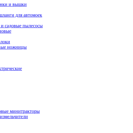
янки и вышки
шланги для автомоек
 и садовые пылесосы
новые
блоки
овые ножницы
ктрические
овые минитракторы
 измельчители