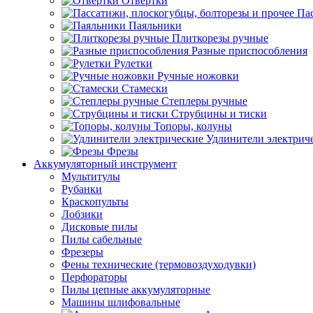
Отвертки
Пас
Паяльники
Плиткорезы ручные
Разные приспособления
Рулетки
Ручные ножовки
Стамески
Степлеры ручные
Струбцины и тиски
Топоры, колуны
Удлинители электрич
Фрезы
Аккумуляторный инструмент
Мультитулы
Рубанки
Краскопульты
Лобзики
Дисковые пилы
Пилы сабельные
Фрезеры
Фены технические (термовоздуходувки)
Перфораторы
Пилы цепные аккумуляторные
Машины шлифовальные