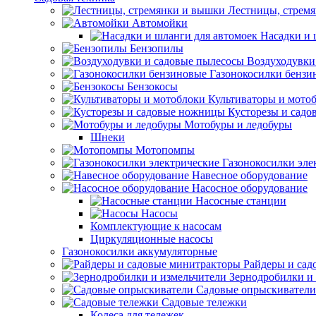
Лестницы, стрем
Автомойки
Насадки и 
Бензопилы
Воздуходувки
Газонокосилки бензи
Бензокосы
Культиваторы и мото
Кусторезы и сад
Мотобуры и ледобуры
Шнеки
Мотопомпы
Газонокосилки эле
Навесное оборудование
Насосное оборудование
Насосные станции
Насосы
Комплектующие к насосам
Циркуляционные насосы
Газонокосилки аккумуляторные
Райдеры и сад
Зернодробилки и
Садовые опрыскиватели
Садовые тележки
Колеса для тележек