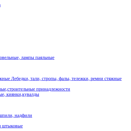
а
ровельные, лампы паяльные
Лебедки, тали, стропы, фалы, тележки, ремни стяжные
ые,строительные принадлежности
е, киянки,кувалды
шпили, надфили
и штыковые