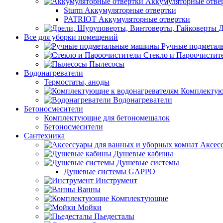
Аккумуляторные отве
Sturm Аккумуляторные отвертки
PATRIOT Аккумуляторные отвертки
Д
Все для уборки помещений
Ручные подмета
Стекло и Пароочистит
Пылесосы
Водонагреватели
Термостаты, аноды
Комплектую
Водонагреватели
Бетоносмесители
Комплектующие для бетономешалок
Бетоносмесители
Сантехника
Аксес
Душевые кабины
Душевые системы
Душевые системы GAPPO
Инструмент
Ванны
Комплектующие
Мойки
Пьедесталы