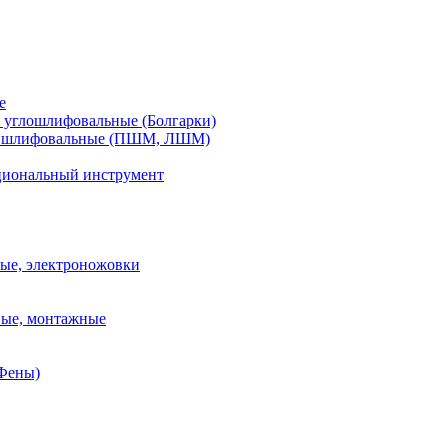
е
углошлифовальные (Болгарки)
шлифовальные (ПШМ, ЛШМ)
иональный инструмент
ые, электроножовки
вые, монтажные
(Фены)