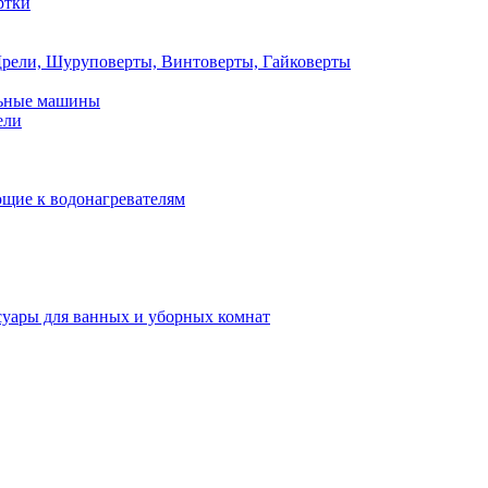
ртки
рели, Шуруповерты, Винтоверты, Гайковерты
льные машины
ели
щие к водонагревателям
суары для ванных и уборных комнат