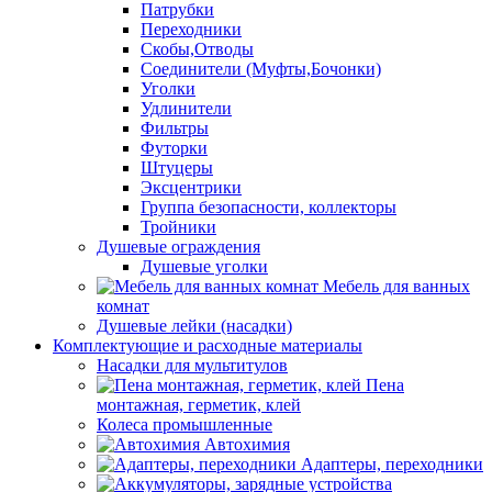
Патрубки
Переходники
Скобы,Отводы
Соединители (Муфты,Бочонки)
Уголки
Удлинители
Фильтры
Футорки
Штуцеры
Эксцентрики
Группа безопасности, коллекторы
Тройники
Душевые ограждения
Душевые уголки
Мебель для ванных
комнат
Душевые лейки (насадки)
Комплектующие и расходные материалы
Насадки для мультитулов
Пена
монтажная, герметик, клей
Колеса промышленные
Автохимия
Адаптеры, переходники