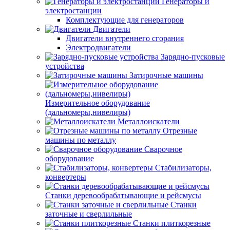
Генераторы и
электростанции
Комплектующие для генераторов
Двигатели
Двигатели внутреннего сгорания
Электродвигатели
Зарядно-пусковые
устройства
Затирочные машины
Измерительное оборудование
(дальномеры,нивелиры)
Металлоискатели
Отрезные
машины по металлу
Сварочное
оборудование
Стабилизаторы,
конвертеры
Станки деревообрабатывающие и рейсмусы
Станки
заточные и сверлильные
Станки плиткорезные