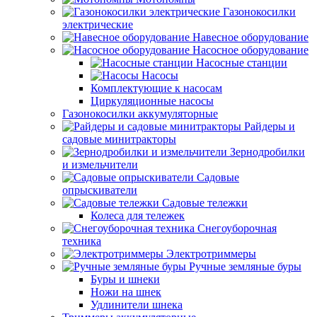
Газонокосилки
электрические
Навесное оборудование
Насосное оборудование
Насосные станции
Насосы
Комплектующие к насосам
Циркуляционные насосы
Газонокосилки аккумуляторные
Райдеры и
садовые минитракторы
Зернодробилки
и измельчители
Садовые
опрыскиватели
Садовые тележки
Колеса для тележек
Снегоуборочная
техника
Электротриммеры
Ручные земляные буры
Буры и шнеки
Ножи на шнек
Удлинители шнека