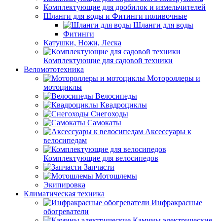
Комплектующие для дробилок и измельчителей
Шланги для воды и Фитинги поливочные
Шланги для воды
Фитинги
Катушки, Ножи, Леска
Комплектующие для садовой техники
Веломототехника
Мотороллеры и
мотоциклы
Велосипеды
Квадроциклы
Снегоходы
Самокаты
Аксессуары к
велосипедам
Комплектующие для велосипедов
Запчасти
Мотошлемы
Экипировка
Климатическая техника
Инфракрасные
обогреватели
Камины электрические