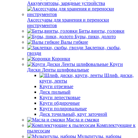
Аккумуляторы, зарядные устройства
Аксессуары для хранения и переноски
инструментов
Биты,винты, головки
Буры, пики, долото
Валы гибкие
Заклепки, скобы,
гвозди
Коронки
Круги
Диски Ленты шлифовальные
Шлиф. диски,
круги, ленты
Круги отрезные
Диск пильный
Круги лепестковые
Круги обдирочные
Круги полировальные
Диск точильный, круг заточной
Масла и смазки
Комплектующие к
пылесосам
Мультитулы, наборы