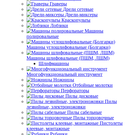
Граверы
Дрели сетевые
Дрели-миксеры
Краскопульты
Лобзики
Машины
полировальные
Машины углошлифовальные (Болгарки)
Машины шлифовальные (ПШМ, ЛШМ)
Шлифмашины
Многофункциональный инструмент
Ножницы
Отбойные молотки
Перфораторы
Пилы дисковые
Пилы
лезвийные, электроножовки
Пилы сабельные
Пилы торцовочные
Пистолеты
клеевые, монтажные
Рубанки