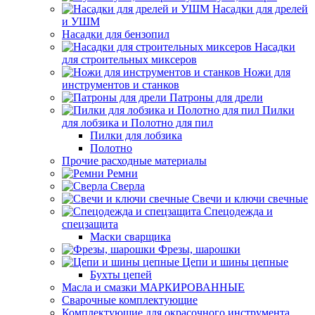
Насадки для дрелей
и УШМ
Насадки для бензопил
Насадки
для строительных миксеров
Ножи для
инструментов и станков
Патроны для дрели
Пилки
для лобзика и Полотно для пил
Пилки для лобзика
Полотно
Прочие расходные материалы
Ремни
Сверла
Свечи и ключи свечные
Спецодежда и
спецзащита
Маски сварщика
Фрезы, шарошки
Цепи и шины цепные
Бухты цепей
Масла и смазки МАРКИРОВАННЫЕ
Сварочные комплектующие
Комплектующие для окрасочного инструмента