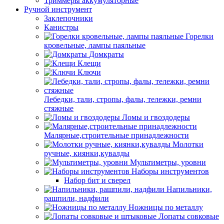
Триммеры аккумуляторные
Ручной инструмент
Заклепочники
Канистры
Горелки
кровельные, лампы паяльные
Домкраты
Клещи
Ключи
Лебедки, тали, стропы, фалы, тележки, ремни
стяжные
Ломы и гвоздодеры
Малярные,строительные принадлежности
Молотки
ручные, киянки,кувалды
Мультиметры, уровни
Наборы инструментов
Набор бит и сверел
Напильники,
рашпили, надфили
Ножницы по металлу
Лопаты совковые