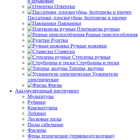
и штыковые
Отвертки
Пассатижи, плоскогубцы, болторезы и прочее
Паяльники
Плиткорезы ручные
Разные приспособления
Рулетки
Ручные ножовки
Стамески
Степлеры ручные
Струбцины и тиски
Топоры, колуны
Удлинители
электрические
Фрезы
Аккумуляторный инструмент
Мультитулы
Рубанки
Краскопульты
Лобзики
Дисковые пилы
Пилы сабельные
Фрезеры
Фены технические (термовоздуходувки)