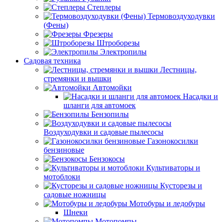
Степлеры
Термовоздуходувки
(Фены)
Фрезеры
Штроборезы
Электропилы
Садовая техника
Лестницы,
стремянки и вышки
Автомойки
Насадки и
шланги для автомоек
Бензопилы
Воздуходувки и садовые пылесосы
Газонокосилки
бензиновые
Бензокосы
Культиваторы и
мотоблоки
Кусторезы и
садовые ножницы
Мотобуры и ледобуры
Шнеки
Мотопомпы