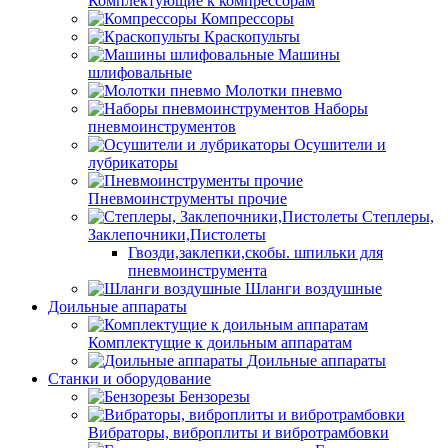
Комплектующие к компрессорам
Компрессоры
Краскопульты
Машины
шлифовальные
Молотки пневмо
Наборы
пневмоинструментов
Осушители и
лубрикаторы
Пневмоинструменты прочие
Степлеры,
Заклепочники,Пистолеты
Гвозди,заклепки,скобы. шпильки для
пневмоинструмента
Шланги воздушные
Доильные аппараты
Комплектущие к доильным аппаратам
Доильные аппараты
Станки и оборудование
Бензорезы
Вибраторы, виброплиты и вибротрамбовки