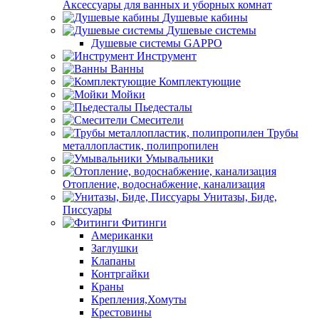
Аксессуары для ванных и уборных комнат
Душевые кабины
Душевые системы
Душевые системы GAPPO
Инструмент
Ванны
Комплектующие
Мойки
Пьедесталы
Смесители
Трубы
металлопластик, полипропилен
Умывальники
Отопление, водоснабжение, канализация
Унитазы, Биде,
Писсуары
Фитинги
Американки
Заглушки
Клапаны
Контргайки
Краны
Крепления,Хомуты
Крестовины