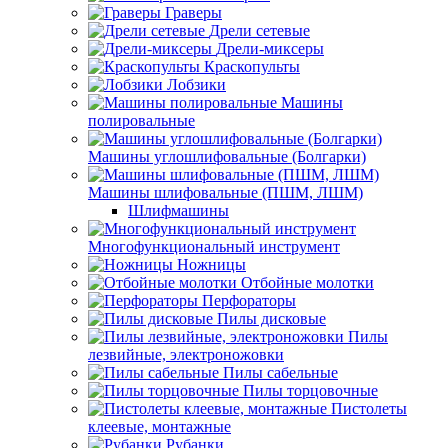
Граверы
Дрели сетевые
Дрели-миксеры
Краскопульты
Лобзики
Машины
полировальные
Машины углошлифовальные (Болгарки)
Машины шлифовальные (ПШМ, ЛШМ)
Шлифмашины
Многофункциональный инструмент
Ножницы
Отбойные молотки
Перфораторы
Пилы дисковые
Пилы
лезвийные, электроножовки
Пилы сабельные
Пилы торцовочные
Пистолеты
клеевые, монтажные
Рубанки