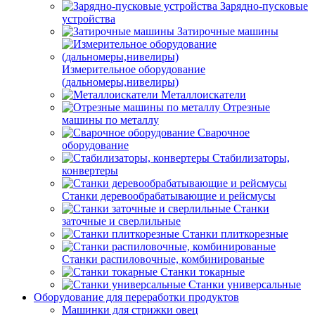
Зарядно-пусковые
устройства
Затирочные машины
Измерительное оборудование
(дальномеры,нивелиры)
Металлоискатели
Отрезные
машины по металлу
Сварочное
оборудование
Стабилизаторы,
конвертеры
Станки деревообрабатывающие и рейсмусы
Станки
заточные и сверлильные
Станки плиткорезные
Станки распиловочные, комбинированые
Станки токарные
Станки универсальные
Оборудование для переработки продуктов
Машинки для стрижки овец