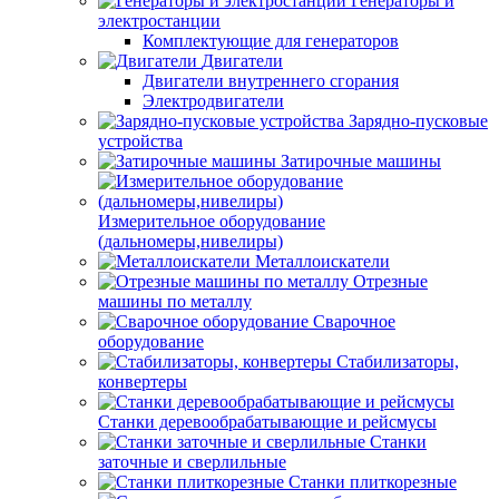
Генераторы и
электростанции
Комплектующие для генераторов
Двигатели
Двигатели внутреннего сгорания
Электродвигатели
Зарядно-пусковые
устройства
Затирочные машины
Измерительное оборудование
(дальномеры,нивелиры)
Металлоискатели
Отрезные
машины по металлу
Сварочное
оборудование
Стабилизаторы,
конвертеры
Станки деревообрабатывающие и рейсмусы
Станки
заточные и сверлильные
Станки плиткорезные