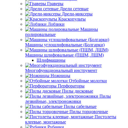
Граверы
Дрели сетевые
Дрели-миксеры
Краскопульты
Лобзики
Машины
полировальные
Машины углошлифовальные (Болгарки)
Машины шлифовальные (ПШМ, ЛШМ)
Шлифмашины
Многофункциональный инструмент
Ножницы
Отбойные молотки
Перфораторы
Пилы дисковые
Пилы
лезвийные, электроножовки
Пилы сабельные
Пилы торцовочные
Пистолеты
клеевые, монтажные
Рубанки