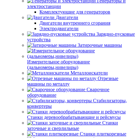
Генераторы и
электростанции
Комплектующие для генераторов
Двигатели
Двигатели внутреннего сгорания
Электродвигатели
Зарядно-пусковые
устройства
Затирочные машины
Измерительное оборудование
(дальномеры,нивелиры)
Металлоискатели
Отрезные
машины по металлу
Сварочное
оборудование
Стабилизаторы,
конвертеры
Станки деревообрабатывающие и рейсмусы
Станки
заточные и сверлильные
Станки плиткорезные