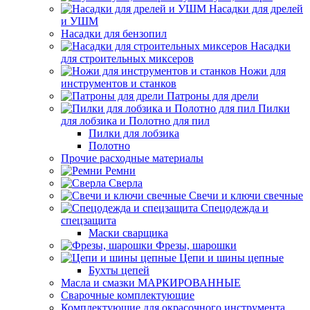
Насадки для дрелей
и УШМ
Насадки для бензопил
Насадки
для строительных миксеров
Ножи для
инструментов и станков
Патроны для дрели
Пилки
для лобзика и Полотно для пил
Пилки для лобзика
Полотно
Прочие расходные материалы
Ремни
Сверла
Свечи и ключи свечные
Спецодежда и
спецзащита
Маски сварщика
Фрезы, шарошки
Цепи и шины цепные
Бухты цепей
Масла и смазки МАРКИРОВАННЫЕ
Сварочные комплектующие
Комплектующие для окрасочного инструмента