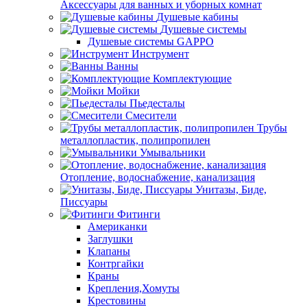
Аксессуары для ванных и уборных комнат
Душевые кабины
Душевые системы
Душевые системы GAPPO
Инструмент
Ванны
Комплектующие
Мойки
Пьедесталы
Смесители
Трубы
металлопластик, полипропилен
Умывальники
Отопление, водоснабжение, канализация
Унитазы, Биде,
Писсуары
Фитинги
Американки
Заглушки
Клапаны
Контргайки
Краны
Крепления,Хомуты
Крестовины