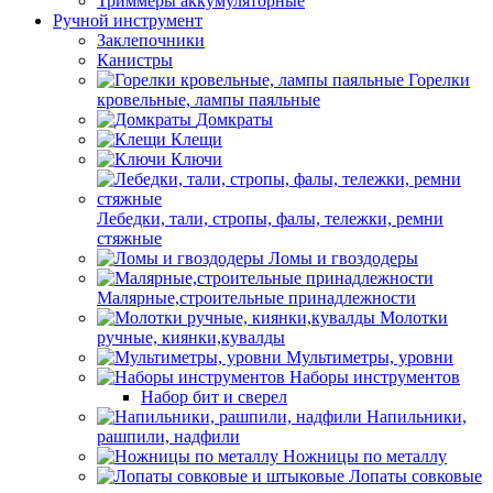
Триммеры аккумуляторные
Ручной инструмент
Заклепочники
Канистры
Горелки
кровельные, лампы паяльные
Домкраты
Клещи
Ключи
Лебедки, тали, стропы, фалы, тележки, ремни
стяжные
Ломы и гвоздодеры
Малярные,строительные принадлежности
Молотки
ручные, киянки,кувалды
Мультиметры, уровни
Наборы инструментов
Набор бит и сверел
Напильники,
рашпили, надфили
Ножницы по металлу
Лопаты совковые