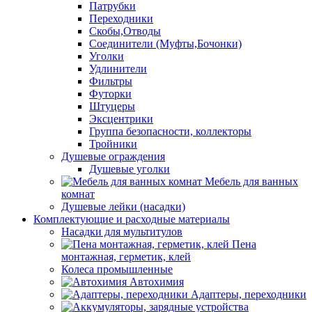
Патрубки
Переходники
Скобы,Отводы
Соединители (Муфты,Бочонки)
Уголки
Удлинители
Фильтры
Футорки
Штуцеры
Эксцентрики
Группа безопасности, коллекторы
Тройники
Душевые ограждения
Душевые уголки
Мебель для ванных
комнат
Душевые лейки (насадки)
Комплектующие и расходные материалы
Насадки для мультитулов
Пена
монтажная, герметик, клей
Колеса промышленные
Автохимия
Адаптеры, переходники