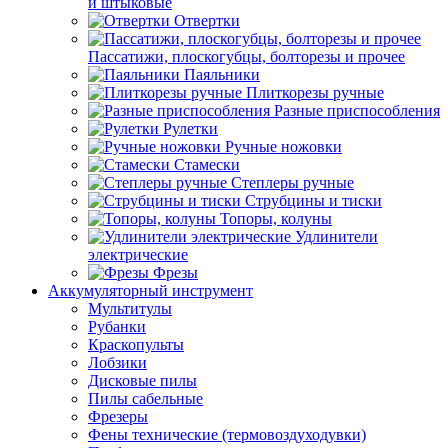
и штыковые
Отвертки
Пассатижи, плоскогубцы, болторезы и прочее
Паяльники
Плиткорезы ручные
Разные приспособления
Рулетки
Ручные ножовки
Стамески
Степлеры ручные
Струбцины и тиски
Топоры, колуны
Удлинители
электрические
Фрезы
Аккумуляторный инструмент
Мультитулы
Рубанки
Краскопульты
Лобзики
Дисковые пилы
Пилы сабельные
Фрезеры
Фены технические (термовоздуходувки)