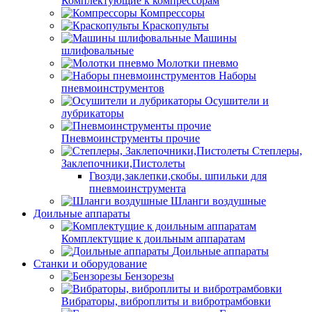
Комплектующие к компрессорам
Компрессоры
Краскопульты
Машины
шлифовальные
Молотки пневмо
Наборы
пневмоинструментов
Осушители и
лубрикаторы
Пневмоинструменты прочие
Степлеры,
Заклепочники,Пистолеты
Гвозди,заклепки,скобы. шпильки для
пневмоинструмента
Шланги воздушные
Доильные аппараты
Комплектущие к доильным аппаратам
Доильные аппараты
Станки и оборудование
Бензорезы
Вибраторы, виброплиты и вибротрамбовки