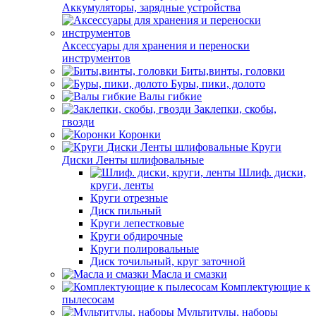
Аккумуляторы, зарядные устройства
Аксессуары для хранения и переноски
инструментов
Биты,винты, головки
Буры, пики, долото
Валы гибкие
Заклепки, скобы,
гвозди
Коронки
Круги
Диски Ленты шлифовальные
Шлиф. диски,
круги, ленты
Круги отрезные
Диск пильный
Круги лепестковые
Круги обдирочные
Круги полировальные
Диск точильный, круг заточной
Масла и смазки
Комплектующие к
пылесосам
Мультитулы, наборы