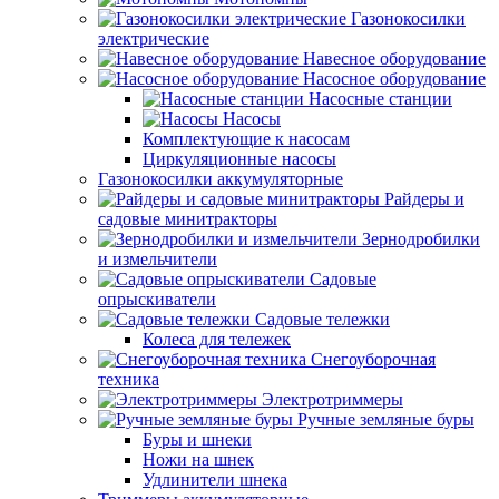
Газонокосилки
электрические
Навесное оборудование
Насосное оборудование
Насосные станции
Насосы
Комплектующие к насосам
Циркуляционные насосы
Газонокосилки аккумуляторные
Райдеры и
садовые минитракторы
Зернодробилки
и измельчители
Садовые
опрыскиватели
Садовые тележки
Колеса для тележек
Снегоуборочная
техника
Электротриммеры
Ручные земляные буры
Буры и шнеки
Ножи на шнек
Удлинители шнека