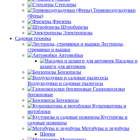
Степлеры
Термовоздуходувки
(Фены)
Фрезеры
Штроборезы
Электропилы
Садовая техника
Лестницы,
стремянки и вышки
Автомойки
Насадки и
шланги для автомоек
Бензопилы
Воздуходувки и садовые пылесосы
Газонокосилки
бензиновые
Бензокосы
Культиваторы и
мотоблоки
Кусторезы и
садовые ножницы
Мотобуры и ледобуры
Шнеки
Мотопомпы