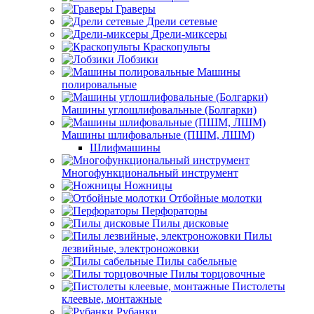
Граверы
Дрели сетевые
Дрели-миксеры
Краскопульты
Лобзики
Машины
полировальные
Машины углошлифовальные (Болгарки)
Машины шлифовальные (ПШМ, ЛШМ)
Шлифмашины
Многофункциональный инструмент
Ножницы
Отбойные молотки
Перфораторы
Пилы дисковые
Пилы
лезвийные, электроножовки
Пилы сабельные
Пилы торцовочные
Пистолеты
клеевые, монтажные
Рубанки