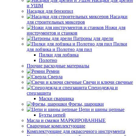
Насадки для дрелей
и УШМ
Насадки для бензопил
Насадки
для строительных миксеров
Ножи для
инструментов и станков
Патроны для дрели
Пилки
для лобзика и Полотно для пил
Пилки для лобзика
Полотно
Прочие расходные материалы
Ремни
Сверла
Свечи и ключи свечные
Спецодежда и
спецзащита
Маски сварщика
Фрезы, шарошки
Цепи и шины цепные
Бухты цепей
Масла и смазки МАРКИРОВАННЫЕ
Сварочные комплектующие
Комплектующие для окрасочного инструмента