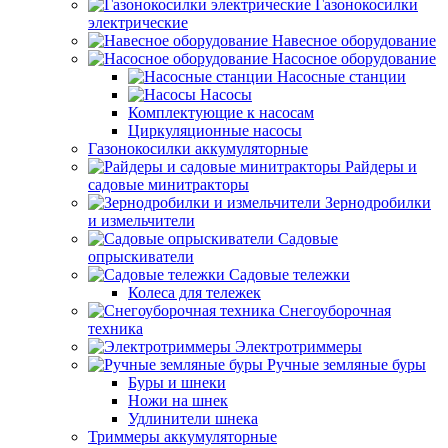
Газонокосилки
электрические
Навесное оборудование
Насосное оборудование
Насосные станции
Насосы
Комплектующие к насосам
Циркуляционные насосы
Газонокосилки аккумуляторные
Райдеры и
садовые минитракторы
Зернодробилки
и измельчители
Садовые
опрыскиватели
Садовые тележки
Колеса для тележек
Снегоуборочная
техника
Электротриммеры
Ручные земляные буры
Буры и шнеки
Ножи на шнек
Удлинители шнека
Триммеры аккумуляторные