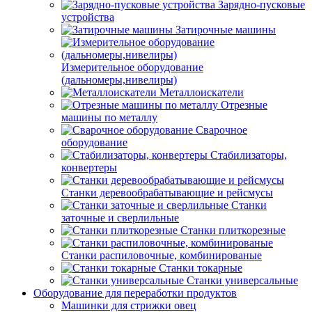
Зарядно-пусковые
устройства
Затирочные машины
Измерительное оборудование
(дальномеры,нивелиры)
Металлоискатели
Отрезные
машины по металлу
Сварочное
оборудование
Стабилизаторы,
конвертеры
Станки деревообрабатывающие и рейсмусы
Станки
заточные и сверлильные
Станки плиткорезные
Станки распиловочные, комбинированые
Станки токарные
Станки универсальные
Оборудование для переработки продуктов
Машинки для стрижки овец