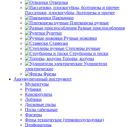
Отвертки
Пассатижи, плоскогубцы, болторезы и прочее
Паяльники
Плиткорезы ручные
Разные приспособления
Рулетки
Ручные ножовки
Стамески
Степлеры ручные
Струбцины и тиски
Топоры, колуны
Удлинители
электрические
Фрезы
Аккумуляторный инструмент
Мультитулы
Рубанки
Краскопульты
Лобзики
Дисковые пилы
Пилы сабельные
Фрезеры
Фены технические (термовоздуходувки)
Перфораторы