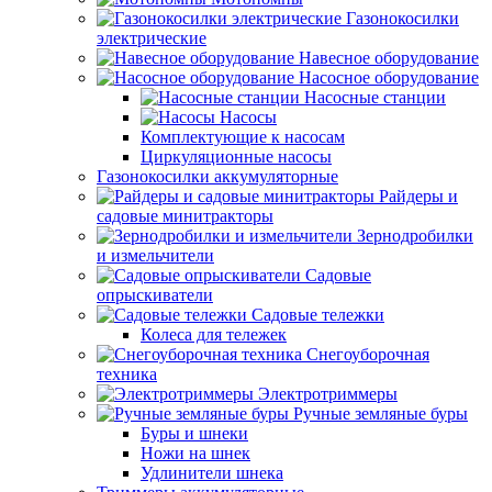
Газонокосилки
электрические
Навесное оборудование
Насосное оборудование
Насосные станции
Насосы
Комплектующие к насосам
Циркуляционные насосы
Газонокосилки аккумуляторные
Райдеры и
садовые минитракторы
Зернодробилки
и измельчители
Садовые
опрыскиватели
Садовые тележки
Колеса для тележек
Снегоуборочная
техника
Электротриммеры
Ручные земляные буры
Буры и шнеки
Ножи на шнек
Удлинители шнека