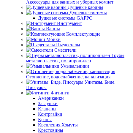
Аксессуары для ванных и уборных комнат
Душевые кабины
Душевые системы
Душевые системы GAPPO
Инструмент
Ванны
Комплектующие
Мойки
Пьедесталы
Смесители
Трубы
металлопластик, полипропилен
Умывальники
Отопление, водоснабжение, канализация
Унитазы, Биде,
Писсуары
Фитинги
Американки
Заглушки
Клапаны
Контргайки
Краны
Крепления,Хомуты
Крестовины