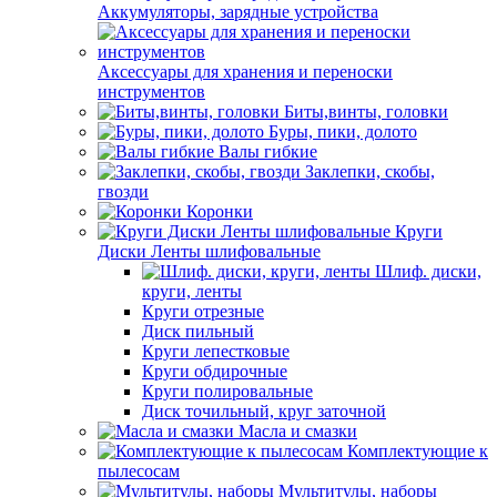
Аккумуляторы, зарядные устройства
Аксессуары для хранения и переноски
инструментов
Биты,винты, головки
Буры, пики, долото
Валы гибкие
Заклепки, скобы,
гвозди
Коронки
Круги
Диски Ленты шлифовальные
Шлиф. диски,
круги, ленты
Круги отрезные
Диск пильный
Круги лепестковые
Круги обдирочные
Круги полировальные
Диск точильный, круг заточной
Масла и смазки
Комплектующие к
пылесосам
Мультитулы, наборы