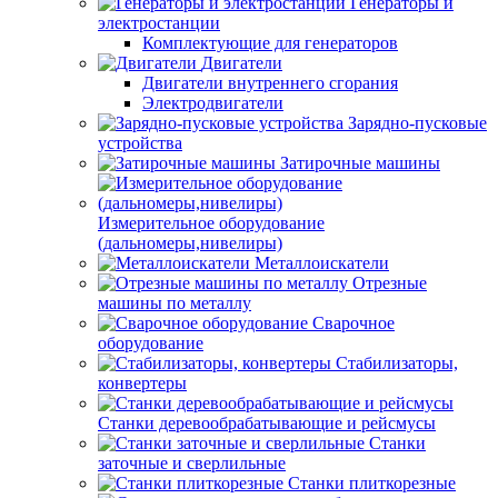
Генераторы и
электростанции
Комплектующие для генераторов
Двигатели
Двигатели внутреннего сгорания
Электродвигатели
Зарядно-пусковые
устройства
Затирочные машины
Измерительное оборудование
(дальномеры,нивелиры)
Металлоискатели
Отрезные
машины по металлу
Сварочное
оборудование
Стабилизаторы,
конвертеры
Станки деревообрабатывающие и рейсмусы
Станки
заточные и сверлильные
Станки плиткорезные