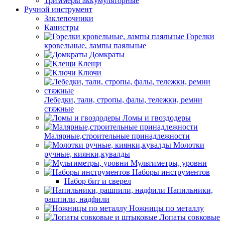
Триммеры аккумуляторные
Ручной инструмент
Заклепочники
Канистры
Горелки
кровельные, лампы паяльные
Домкраты
Клещи
Ключи
Лебедки, тали, стропы, фалы, тележки, ремни
стяжные
Ломы и гвоздодеры
Малярные,строительные принадлежности
Молотки
ручные, киянки,кувалды
Мультиметры, уровни
Наборы инструментов
Набор бит и сверел
Напильники,
рашпили, надфили
Ножницы по металлу
Лопаты совковые