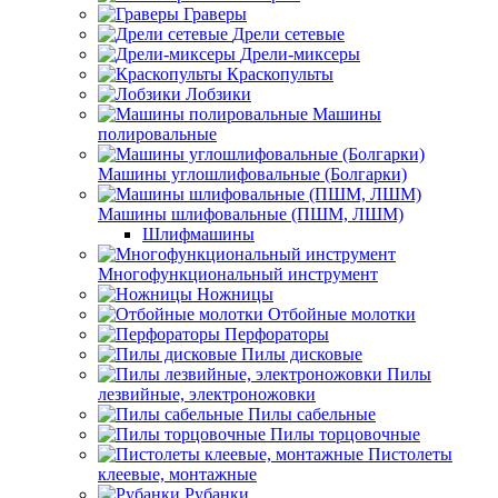
Граверы
Дрели сетевые
Дрели-миксеры
Краскопульты
Лобзики
Машины
полировальные
Машины углошлифовальные (Болгарки)
Машины шлифовальные (ПШМ, ЛШМ)
Шлифмашины
Многофункциональный инструмент
Ножницы
Отбойные молотки
Перфораторы
Пилы дисковые
Пилы
лезвийные, электроножовки
Пилы сабельные
Пилы торцовочные
Пистолеты
клеевые, монтажные
Рубанки