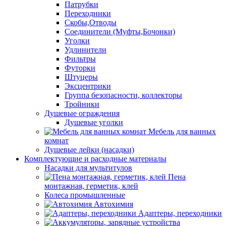
Патрубки
Переходники
Скобы,Отводы
Соединители (Муфты,Бочонки)
Уголки
Удлинители
Фильтры
Футорки
Штуцеры
Эксцентрики
Группа безопасности, коллекторы
Тройники
Душевые ограждения
Душевые уголки
Мебель для ванных
комнат
Душевые лейки (насадки)
Комплектующие и расходные материалы
Насадки для мультитулов
Пена
монтажная, герметик, клей
Колеса промышленные
Автохимия
Адаптеры, переходники