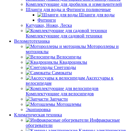
Комплектующие для дробилок и измельчителей
Шланги для воды и Фитинги поливочные
Шланги для воды
Фитинги
Катушки, Ножи, Леска
Комплектующие для садовой техники
Веломототехника
Мотороллеры и
мотоциклы
Велосипеды
Квадроциклы
Снегоходы
Самокаты
Аксессуары к
велосипедам
Комплектующие для велосипедов
Запчасти
Мотошлемы
Экипировка
Климатическая техника
Инфракрасные
обогреватели
Камины электрические