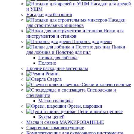
Насадки для дрелей
и УШМ
Насадки для бензопил
Насадки
для строительных миксеров
Ножи для
инструментов и станков
Патроны для дрели
Пилки
для лобзика и Полотно для пил
Пилки для лобзика
Полотно
Прочие расходные материалы
Ремни
Сверла
Свечи и ключи свечные
Спецодежда и
спецзащита
Маски сварщика
Фрезы, шарошки
Цепи и шины цепные
Бухты цепей
Масла и смазки МАРКИРОВАННЫЕ
Сварочные комплектующие
Комплектующие для окрасочного инструмента