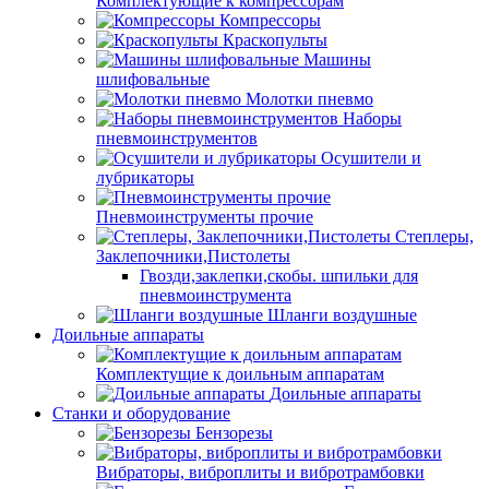
Комплектующие к компрессорам
Компрессоры
Краскопульты
Машины
шлифовальные
Молотки пневмо
Наборы
пневмоинструментов
Осушители и
лубрикаторы
Пневмоинструменты прочие
Степлеры,
Заклепочники,Пистолеты
Гвозди,заклепки,скобы. шпильки для
пневмоинструмента
Шланги воздушные
Доильные аппараты
Комплектущие к доильным аппаратам
Доильные аппараты
Станки и оборудование
Бензорезы
Вибраторы, виброплиты и вибротрамбовки