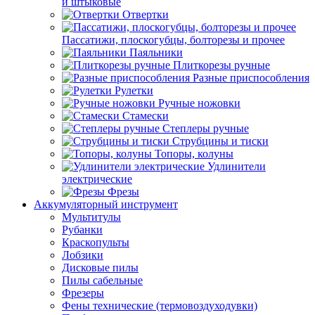
и штыковые
Отвертки
Пассатижи, плоскогубцы, болторезы и прочее
Паяльники
Плиткорезы ручные
Разные приспособления
Рулетки
Ручные ножовки
Стамески
Степлеры ручные
Струбцины и тиски
Топоры, колуны
Удлинители
электрические
Фрезы
Аккумуляторный инструмент
Мультитулы
Рубанки
Краскопульты
Лобзики
Дисковые пилы
Пилы сабельные
Фрезеры
Фены технические (термовоздуходувки)