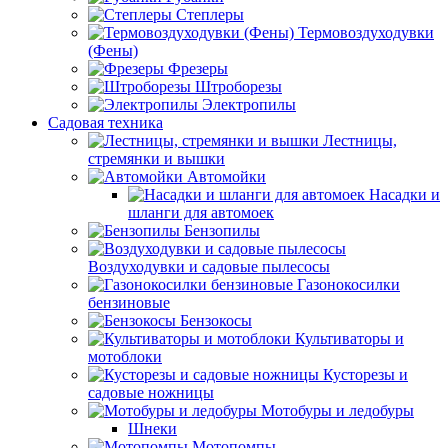
Степлеры
Термовоздуходувки
(Фены)
Фрезеры
Штроборезы
Электропилы
Садовая техника
Лестницы,
стремянки и вышки
Автомойки
Насадки и
шланги для автомоек
Бензопилы
Воздуходувки и садовые пылесосы
Газонокосилки
бензиновые
Бензокосы
Культиваторы и
мотоблоки
Кусторезы и
садовые ножницы
Мотобуры и ледобуры
Шнеки
Мотопомпы