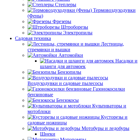
Степлеры
Термовоздуходувки
(Фены)
Фрезеры
Штроборезы
Электропилы
Садовая техника
Лестницы,
стремянки и вышки
Автомойки
Насадки и
шланги для автомоек
Бензопилы
Воздуходувки и садовые пылесосы
Газонокосилки
бензиновые
Бензокосы
Культиваторы и
мотоблоки
Кусторезы и
садовые ножницы
Мотобуры и ледобуры
Шнеки
Мотопомпы