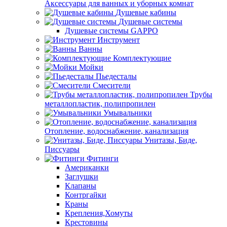
Аксессуары для ванных и уборных комнат
Душевые кабины
Душевые системы
Душевые системы GAPPO
Инструмент
Ванны
Комплектующие
Мойки
Пьедесталы
Смесители
Трубы
металлопластик, полипропилен
Умывальники
Отопление, водоснабжение, канализация
Унитазы, Биде,
Писсуары
Фитинги
Американки
Заглушки
Клапаны
Контргайки
Краны
Крепления,Хомуты
Крестовины