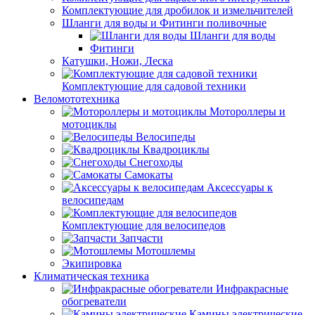
Комплектующие для дробилок и измельчителей
Шланги для воды и Фитинги поливочные
Шланги для воды
Фитинги
Катушки, Ножи, Леска
Комплектующие для садовой техники
Веломототехника
Мотороллеры и
мотоциклы
Велосипеды
Квадроциклы
Снегоходы
Самокаты
Аксессуары к
велосипедам
Комплектующие для велосипедов
Запчасти
Мотошлемы
Экипировка
Климатическая техника
Инфракрасные
обогреватели
Камины электрические