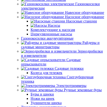
Газонокосилки
электрические
Навесное оборудование
Насосное оборудование
Насосные станции
Насосы
Комплектующие к насосам
Циркуляционные насосы
Газонокосилки аккумуляторные
Райдеры и
садовые минитракторы
Зернодробилки
и измельчители
Садовые
опрыскиватели
Садовые тележки
Колеса для тележек
Снегоуборочная
техника
Электротриммеры
Ручные земляные буры
Буры и шнеки
Ножи на шнек
Удлинители шнека