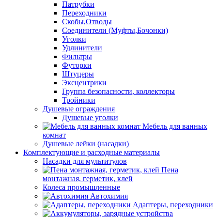
Патрубки
Переходники
Скобы,Отводы
Соединители (Муфты,Бочонки)
Уголки
Удлинители
Фильтры
Футорки
Штуцеры
Эксцентрики
Группа безопасности, коллекторы
Тройники
Душевые ограждения
Душевые уголки
Мебель для ванных
комнат
Душевые лейки (насадки)
Комплектующие и расходные материалы
Насадки для мультитулов
Пена
монтажная, герметик, клей
Колеса промышленные
Автохимия
Адаптеры, переходники