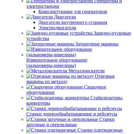
Генераторы и
электростанции
Комплектующие для генераторов
Двигатели
Двигатели внутреннего сгорания
Электродвигатели
Зарядно-пусковые
устройства
Затирочные машины
Измерительное оборудование
(дальномеры,нивелиры)
Металлоискатели
Отрезные
машины по металлу
Сварочное
оборудование
Стабилизаторы,
конвертеры
Станки деревообрабатывающие и рейсмусы
Станки
заточные и сверлильные
Станки плиткорезные