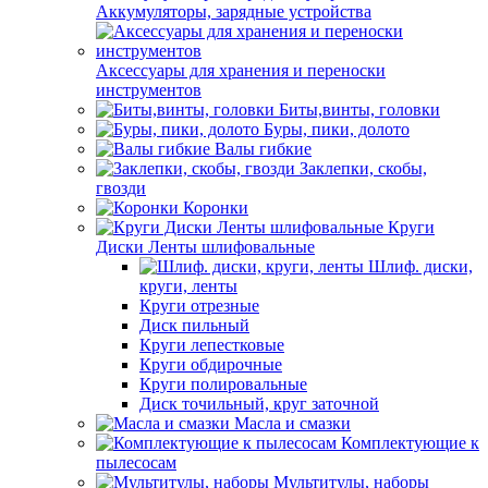
Аккумуляторы, зарядные устройства
Аксессуары для хранения и переноски
инструментов
Биты,винты, головки
Буры, пики, долото
Валы гибкие
Заклепки, скобы,
гвозди
Коронки
Круги
Диски Ленты шлифовальные
Шлиф. диски,
круги, ленты
Круги отрезные
Диск пильный
Круги лепестковые
Круги обдирочные
Круги полировальные
Диск точильный, круг заточной
Масла и смазки
Комплектующие к
пылесосам
Мультитулы, наборы