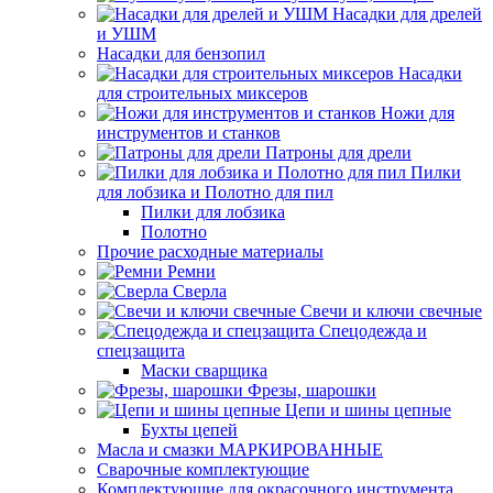
Насадки для дрелей
и УШМ
Насадки для бензопил
Насадки
для строительных миксеров
Ножи для
инструментов и станков
Патроны для дрели
Пилки
для лобзика и Полотно для пил
Пилки для лобзика
Полотно
Прочие расходные материалы
Ремни
Сверла
Свечи и ключи свечные
Спецодежда и
спецзащита
Маски сварщика
Фрезы, шарошки
Цепи и шины цепные
Бухты цепей
Масла и смазки МАРКИРОВАННЫЕ
Сварочные комплектующие
Комплектующие для окрасочного инструмента