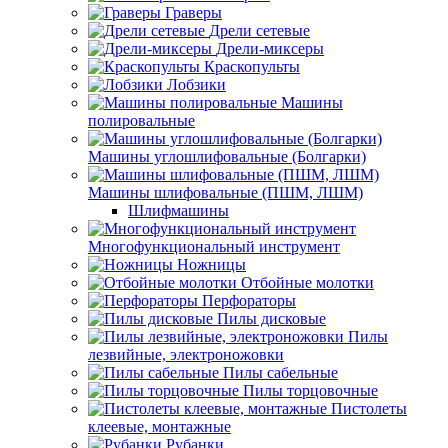
Граверы
Дрели сетевые
Дрели-миксеры
Краскопульты
Лобзики
Машины
полировальные
Машины углошлифовальные (Болгарки)
Машины шлифовальные (ПШМ, ЛШМ)
Шлифмашины
Многофункциональный инструмент
Ножницы
Отбойные молотки
Перфораторы
Пилы дисковые
Пилы
лезвийные, электроножовки
Пилы сабельные
Пилы торцовочные
Пистолеты
клеевые, монтажные
Рубанки