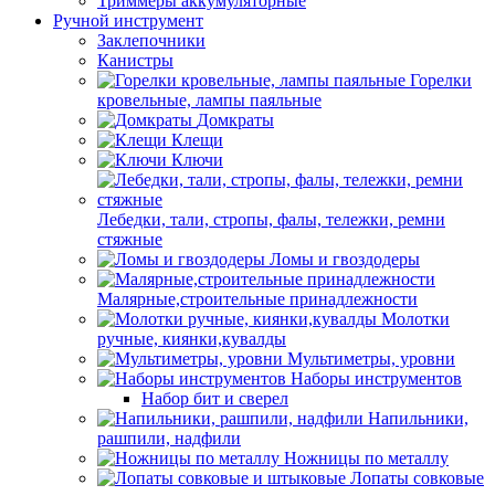
Триммеры аккумуляторные
Ручной инструмент
Заклепочники
Канистры
Горелки
кровельные, лампы паяльные
Домкраты
Клещи
Ключи
Лебедки, тали, стропы, фалы, тележки, ремни
стяжные
Ломы и гвоздодеры
Малярные,строительные принадлежности
Молотки
ручные, киянки,кувалды
Мультиметры, уровни
Наборы инструментов
Набор бит и сверел
Напильники,
рашпили, надфили
Ножницы по металлу
Лопаты совковые