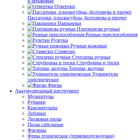
и штыковые
Отвертки
Пассатижи, плоскогубцы, болторезы и прочее
Паяльники
Плиткорезы ручные
Разные приспособления
Рулетки
Ручные ножовки
Стамески
Степлеры ручные
Струбцины и тиски
Топоры, колуны
Удлинители
электрические
Фрезы
Аккумуляторный инструмент
Мультитулы
Рубанки
Краскопульты
Лобзики
Дисковые пилы
Пилы сабельные
Фрезеры
Фены технические (термовоздуходувки)