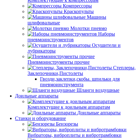
Комплектующие к компрессорам
Компрессоры
Краскопульты
Машины
шлифовальные
Молотки пневмо
Наборы
пневмоинструментов
Осушители и
лубрикаторы
Пневмоинструменты прочие
Степлеры,
Заклепочники,Пистолеты
Гвозди,заклепки,скобы. шпильки для
пневмоинструмента
Шланги воздушные
Доильные аппараты
Комплектущие к доильным аппаратам
Доильные аппараты
Станки и оборудование
Бензорезы
Вибраторы, виброплиты и вибротрамбовки