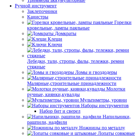
Триммеры аккумуляторные
Ручной инструмент
Заклепочники
Канистры
Горелки
кровельные, лампы паяльные
Домкраты
Клещи
Ключи
Лебедки, тали, стропы, фалы, тележки, ремни
стяжные
Ломы и гвоздодеры
Малярные,строительные принадлежности
Молотки
ручные, киянки,кувалды
Мультиметры, уровни
Наборы инструментов
Набор бит и сверел
Напильники,
рашпили, надфили
Ножницы по металлу
Лопаты совковые