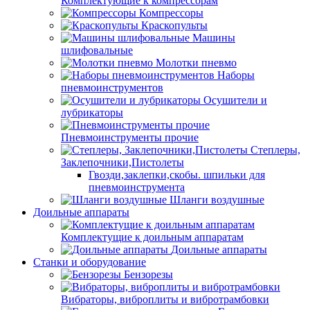
Комплектующие к компрессорам
Компрессоры
Краскопульты
Машины
шлифовальные
Молотки пневмо
Наборы
пневмоинструментов
Осушители и
лубрикаторы
Пневмоинструменты прочие
Степлеры,
Заклепочники,Пистолеты
Гвозди,заклепки,скобы. шпильки для
пневмоинструмента
Шланги воздушные
Доильные аппараты
Комплектущие к доильным аппаратам
Доильные аппараты
Станки и оборудование
Бензорезы
Вибраторы, виброплиты и вибротрамбовки