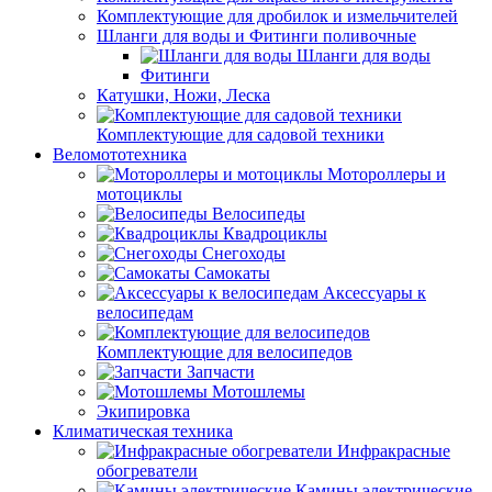
Комплектующие для дробилок и измельчителей
Шланги для воды и Фитинги поливочные
Шланги для воды
Фитинги
Катушки, Ножи, Леска
Комплектующие для садовой техники
Веломототехника
Мотороллеры и
мотоциклы
Велосипеды
Квадроциклы
Снегоходы
Самокаты
Аксессуары к
велосипедам
Комплектующие для велосипедов
Запчасти
Мотошлемы
Экипировка
Климатическая техника
Инфракрасные
обогреватели
Камины электрические