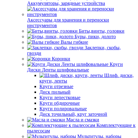
Аккумуляторы, зарядные устройства
Аксессуары для хранения и переноски
инструментов
Биты,винты, головки
Буры, пики, долото
Валы гибкие
Заклепки, скобы,
гвозди
Коронки
Круги
Диски Ленты шлифовальные
Шлиф. диски,
круги, ленты
Круги отрезные
Диск пильный
Круги лепестковые
Круги обдирочные
Круги полировальные
Диск точильный, круг заточной
Масла и смазки
Комплектующие к
пылесосам
Мультитулы, наборы