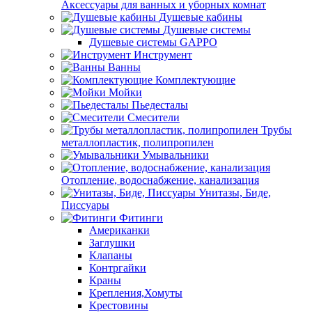
Аксессуары для ванных и уборных комнат
Душевые кабины
Душевые системы
Душевые системы GAPPO
Инструмент
Ванны
Комплектующие
Мойки
Пьедесталы
Смесители
Трубы
металлопластик, полипропилен
Умывальники
Отопление, водоснабжение, канализация
Унитазы, Биде,
Писсуары
Фитинги
Американки
Заглушки
Клапаны
Контргайки
Краны
Крепления,Хомуты
Крестовины