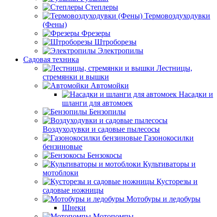
Степлеры
Термовоздуходувки
(Фены)
Фрезеры
Штроборезы
Электропилы
Садовая техника
Лестницы,
стремянки и вышки
Автомойки
Насадки и
шланги для автомоек
Бензопилы
Воздуходувки и садовые пылесосы
Газонокосилки
бензиновые
Бензокосы
Культиваторы и
мотоблоки
Кусторезы и
садовые ножницы
Мотобуры и ледобуры
Шнеки
Мотопомпы