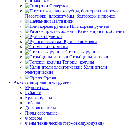
и штыковые
Отвертки
Пассатижи, плоскогубцы, болторезы и прочее
Паяльники
Плиткорезы ручные
Разные приспособления
Рулетки
Ручные ножовки
Стамески
Степлеры ручные
Струбцины и тиски
Топоры, колуны
Удлинители
электрические
Фрезы
Аккумуляторный инструмент
Мультитулы
Рубанки
Краскопульты
Лобзики
Дисковые пилы
Пилы сабельные
Фрезеры
Фены технические (термовоздуходувки)