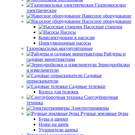
Газонокосилки
электрические
Навесное оборудование
Насосное оборудование
Насосные станции
Насосы
Комплектующие к насосам
Циркуляционные насосы
Газонокосилки аккумуляторные
Райдеры и
садовые минитракторы
Зернодробилки
и измельчители
Садовые
опрыскиватели
Садовые тележки
Колеса для тележек
Снегоуборочная
техника
Электротриммеры
Ручные земляные буры
Буры и шнеки
Ножи на шнек
Удлинители шнека