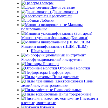
Граверы
Дрели сетевые
Дрели-миксеры
Краскопульты
Лобзики
Машины
полировальные
Машины углошлифовальные (Болгарки)
Машины шлифовальные (ПШМ, ЛШМ)
Шлифмашины
Многофункциональный инструмент
Ножницы
Отбойные молотки
Перфораторы
Пилы дисковые
Пилы
лезвийные, электроножовки
Пилы сабельные
Пилы торцовочные
Пистолеты
клеевые, монтажные
Рубанки