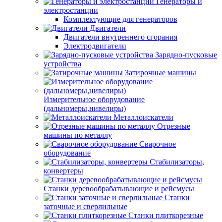
Генераторы и
электростанции
Комплектующие для генераторов
Двигатели
Двигатели внутреннего сгорания
Электродвигатели
Зарядно-пусковые
устройства
Затирочные машины
Измерительное оборудование
(дальномеры,нивелиры)
Металлоискатели
Отрезные
машины по металлу
Сварочное
оборудование
Стабилизаторы,
конвертеры
Станки деревообрабатывающие и рейсмусы
Станки
заточные и сверлильные
Станки плиткорезные