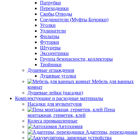
Патрубки
Переходники
Скобы,Отводы
Соединители (Муфты,Бочонки)
Уголки
Удлинители
Фильтры
Футорки
Штуцеры
Эксцентрики
Группа безопасности, коллекторы
Тройники
Душевые ограждения
Душевые уголки
Мебель для ванных
комнат
Душевые лейки (насадки)
Комплектующие и расходные материалы
Насадки для мультитулов
Пена
монтажная, герметик, клей
Колеса промышленные
Автохимия
Адаптеры, переходники