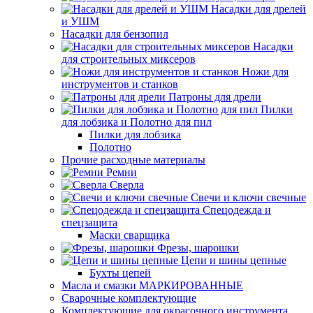
Насадки для дрелей
и УШМ
Насадки для бензопил
Насадки
для строительных миксеров
Ножи для
инструментов и станков
Патроны для дрели
Пилки
для лобзика и Полотно для пил
Пилки для лобзика
Полотно
Прочие расходные материалы
Ремни
Сверла
Свечи и ключи свечные
Спецодежда и
спецзащита
Маски сварщика
Фрезы, шарошки
Цепи и шины цепные
Бухты цепей
Масла и смазки МАРКИРОВАННЫЕ
Сварочные комплектующие
Комплектующие для окрасочного инструмента