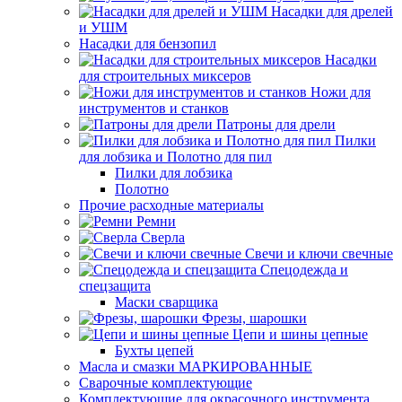
Насадки для дрелей
и УШМ
Насадки для бензопил
Насадки
для строительных миксеров
Ножи для
инструментов и станков
Патроны для дрели
Пилки
для лобзика и Полотно для пил
Пилки для лобзика
Полотно
Прочие расходные материалы
Ремни
Сверла
Свечи и ключи свечные
Спецодежда и
спецзащита
Маски сварщика
Фрезы, шарошки
Цепи и шины цепные
Бухты цепей
Масла и смазки МАРКИРОВАННЫЕ
Сварочные комплектующие
Комплектующие для окрасочного инструмента