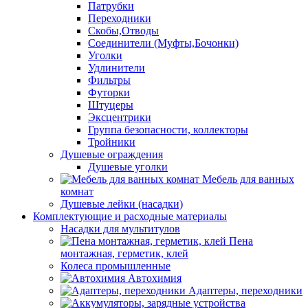
Патрубки
Переходники
Скобы,Отводы
Соединители (Муфты,Бочонки)
Уголки
Удлинители
Фильтры
Футорки
Штуцеры
Эксцентрики
Группа безопасности, коллекторы
Тройники
Душевые ограждения
Душевые уголки
Мебель для ванных
комнат
Душевые лейки (насадки)
Комплектующие и расходные материалы
Насадки для мультитулов
Пена
монтажная, герметик, клей
Колеса промышленные
Автохимия
Адаптеры, переходники