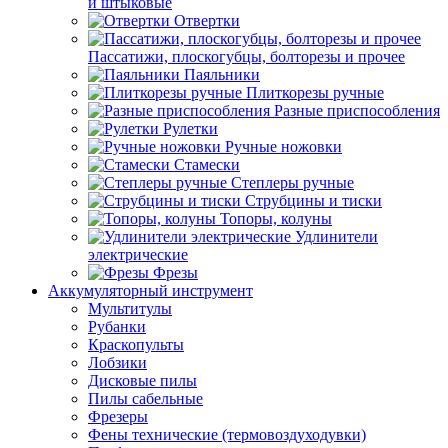
и штыковые
Отвертки
Пассатижи, плоскогубцы, болторезы и прочее
Паяльники
Плиткорезы ручные
Разные приспособления
Рулетки
Ручные ножовки
Стамески
Степлеры ручные
Струбцины и тиски
Топоры, колуны
Удлинители
электрические
Фрезы
Аккумуляторный инструмент
Мультитулы
Рубанки
Краскопульты
Лобзики
Дисковые пилы
Пилы сабельные
Фрезеры
Фены технические (термовоздуходувки)