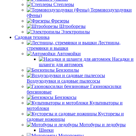
Степлеры
Термовоздуходувки
(Фены)
Фрезеры
Штроборезы
Электропилы
Садовая техника
Лестницы,
стремянки и вышки
Автомойки
Насадки и
шланги для автомоек
Бензопилы
Воздуходувки и садовые пылесосы
Газонокосилки
бензиновые
Бензокосы
Культиваторы и
мотоблоки
Кусторезы и
садовые ножницы
Мотобуры и ледобуры
Шнеки
Мотопомпы