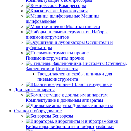
Комплектующие к компрессорам
Компрессоры
Краскопульты
Машины
шлифовальные
Молотки пневмо
Наборы
пневмоинструментов
Осушители и
лубрикаторы
Пневмоинструменты прочие
Степлеры,
Заклепочники,Пистолеты
Гвозди,заклепки,скобы. шпильки для
пневмоинструмента
Шланги воздушные
Доильные аппараты
Комплектущие к доильным аппаратам
Доильные аппараты
Станки и оборудование
Бензорезы
Вибраторы, виброплиты и вибротрамбовки