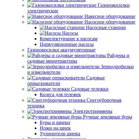
Газонокосилки
электрические
Навесное оборудование
Насосное оборудование
Насосные станции
Насосы
Комплектующие к насосам
Циркуляционные насосы
Газонокосилки аккумуляторные
Райдеры и
садовые минитракторы
Зернодробилки
и измельчители
Садовые
опрыскиватели
Садовые тележки
Колеса для тележек
Снегоуборочная
техника
Электротриммеры
Ручные земляные буры
Буры и шнеки
Ножи на шнек
Удлинители шнека