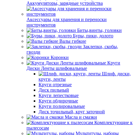
Аккумуляторы, зарядные устройства
Аксессуары для хранения и переноски
инструментов
Биты,винты, головки
Буры, пики, долото
Валы гибкие
Заклепки, скобы,
гвозди
Коронки
Круги
Диски Ленты шлифовальные
Шлиф. диски,
круги, ленты
Круги отрезные
Диск пильный
Круги лепестковые
Круги обдирочные
Круги полировальные
Диск точильный, круг заточной
Масла и смазки
Комплектующие к
пылесосам
Мультитулы, наборы