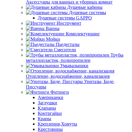
Аксессуары для ванных и уборных комнат
Душевые кабины
Душевые системы
Душевые системы GAPPO
Инструмент
Ванны
Комплектующие
Мойки
Пьедесталы
Смесители
Трубы
металлопластик, полипропилен
Умывальники
Отопление, водоснабжение, канализация
Унитазы, Биде,
Писсуары
Фитинги
Американки
Заглушки
Клапаны
Контргайки
Краны
Крепления,Хомуты
Крестовины