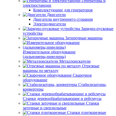
Генераторы и
электростанции
Комплектующие для генераторов
Двигатели
Двигатели внутреннего сгорания
Электродвигатели
Зарядно-пусковые
устройства
Затирочные машины
Измерительное оборудование
(дальномеры,нивелиры)
Металлоискатели
Отрезные
машины по металлу
Сварочное
оборудование
Стабилизаторы,
конвертеры
Станки деревообрабатывающие и рейсмусы
Станки
заточные и сверлильные
Станки плиткорезные