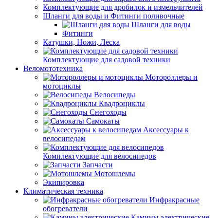
Комплектующие для дробилок и измельчителей
Шланги для воды и Фитинги поливочные
Шланги для воды
Фитинги
Катушки, Ножи, Леска
Комплектующие для садовой техники
Веломототехника
Мотороллеры и
мотоциклы
Велосипеды
Квадроциклы
Снегоходы
Самокаты
Аксессуары к
велосипедам
Комплектующие для велосипедов
Запчасти
Мотошлемы
Экипировка
Климатическая техника
Инфракрасные
обогреватели
Камины электрические