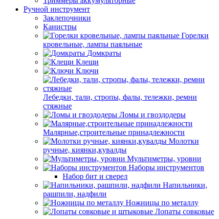
Триммеры аккумуляторные
Ручной инструмент
Заклепочники
Канистры
Горелки
кровельные, лампы паяльные
Домкраты
Клещи
Ключи
Лебедки, тали, стропы, фалы, тележки, ремни
стяжные
Ломы и гвоздодеры
Малярные,строительные принадлежности
Молотки
ручные, киянки,кувалды
Мультиметры, уровни
Наборы инструментов
Набор бит и сверел
Напильники,
рашпили, надфили
Ножницы по металлу
Лопаты совковые