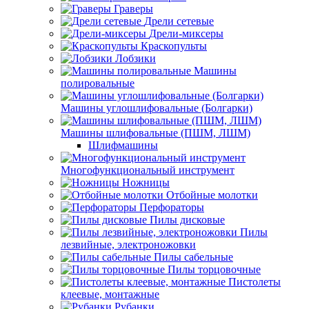
Граверы
Дрели сетевые
Дрели-миксеры
Краскопульты
Лобзики
Машины
полировальные
Машины углошлифовальные (Болгарки)
Машины шлифовальные (ПШМ, ЛШМ)
Шлифмашины
Многофункциональный инструмент
Ножницы
Отбойные молотки
Перфораторы
Пилы дисковые
Пилы
лезвийные, электроножовки
Пилы сабельные
Пилы торцовочные
Пистолеты
клеевые, монтажные
Рубанки