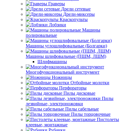
Граверы
Дрели сетевые
Дрели-миксеры
Краскопульты
Лобзики
Машины
полировальные
Машины углошлифовальные (Болгарки)
Машины шлифовальные (ПШМ, ЛШМ)
Шлифмашины
Многофункциональный инструмент
Ножницы
Отбойные молотки
Перфораторы
Пилы дисковые
Пилы
лезвийные, электроножовки
Пилы сабельные
Пилы торцовочные
Пистолеты
клеевые, монтажные
Рубанки