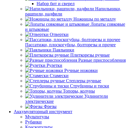
Набор бит и сверел
Напильники,
рашпили, надфили
Ножницы по металлу
Лопаты совковые
и штыковые
Отвертки
Пассатижи, плоскогубцы, болторезы и прочее
Паяльники
Плиткорезы ручные
Разные приспособления
Рулетки
Ручные ножовки
Стамески
Степлеры ручные
Струбцины и тиски
Топоры, колуны
Удлинители
электрические
Фрезы
Аккумуляторный инструмент
Мультитулы
Рубанки
Краскопульты