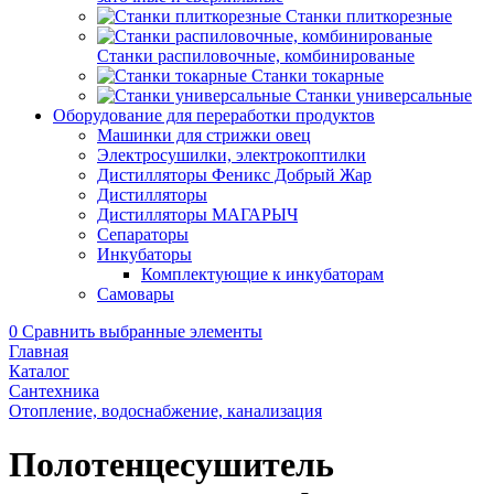
Станки плиткорезные
Станки распиловочные, комбинированые
Станки токарные
Станки универсальные
Оборудование для переработки продуктов
Машинки для стрижки овец
Электросушилки, электрокоптилки
Дистилляторы Феникс Добрый Жар
Дистилляторы
Дистилляторы МАГАРЫЧ
Сепараторы
Инкубаторы
Комплектующие к инкубаторам
Самовары
0
Сравнить выбранные элементы
Главная
Каталог
Сантехника
Отопление, водоснабжение, канализация
Полотенцесушитель