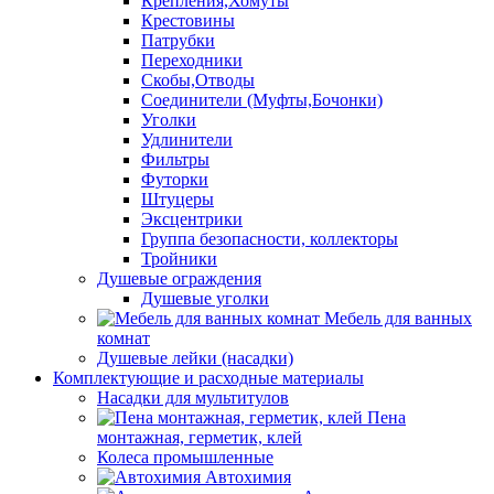
Крепления,Хомуты
Крестовины
Патрубки
Переходники
Скобы,Отводы
Соединители (Муфты,Бочонки)
Уголки
Удлинители
Фильтры
Футорки
Штуцеры
Эксцентрики
Группа безопасности, коллекторы
Тройники
Душевые ограждения
Душевые уголки
Мебель для ванных
комнат
Душевые лейки (насадки)
Комплектующие и расходные материалы
Насадки для мультитулов
Пена
монтажная, герметик, клей
Колеса промышленные
Автохимия