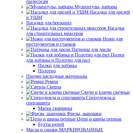
пылесосам
Мультитулы, наборы
Насадки для дрелей
и УШМ
Насадки для бензопил
Насадки
для строительных миксеров
Ножи для
инструментов и станков
Патроны для дрели
Пилки
для лобзика и Полотно для пил
Пилки для лобзика
Полотно
Прочие расходные материалы
Ремни
Сверла
Свечи и ключи свечные
Спецодежда и
спецзащита
Маски сварщика
Фрезы, шарошки
Цепи и шины цепные
Бухты цепей
Масла и смазки МАРКИРОВАННЫЕ