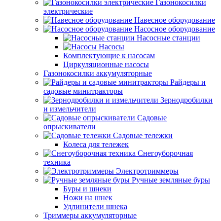
Газонокосилки
электрические
Навесное оборудование
Насосное оборудование
Насосные станции
Насосы
Комплектующие к насосам
Циркуляционные насосы
Газонокосилки аккумуляторные
Райдеры и
садовые минитракторы
Зернодробилки
и измельчители
Садовые
опрыскиватели
Садовые тележки
Колеса для тележек
Снегоуборочная
техника
Электротриммеры
Ручные земляные буры
Буры и шнеки
Ножи на шнек
Удлинители шнека
Триммеры аккумуляторные