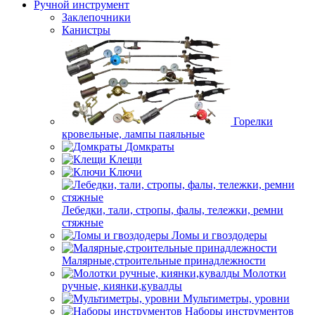
Ручной инструмент
Заклепочники
Канистры
Горелки
кровельные, лампы паяльные
Домкраты
Клещи
Ключи
Лебедки, тали, стропы, фалы, тележки, ремни
стяжные
Ломы и гвоздодеры
Малярные,строительные принадлежности
Молотки
ручные, киянки,кувалды
Мультиметры, уровни
Наборы инструментов