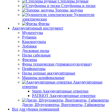
Степлеры ручные
Струбцины и тиски
Топоры, колуны
Удлинители
электрические
Фрезы
Аккумуляторный инструмент
Мультитулы
Рубанки
Краскопульты
Лобзики
Дисковые пилы
Пилы сабельные
Фрезеры
Фены технические (термовоздуходувки)
Перфораторы
Пилы цепные аккумуляторные
Машины шлифовальные
Аккумуляторные
отвертки
Sturm Аккумуляторные отвертки
PATRIOT Аккумуляторные отвертки
Дрели, Шуруповерты, Винтоверты, Гайковерты
Все для уборки помещений