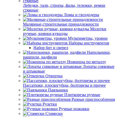
Лебедки, тали, стропы, фалы, тележки, ремни
стяжные
Ломы и гвоздодеры
Малярные,строительные принадлежности
Молотки
ручные, киянки,кувалды
Мультиметры, уровни
Наборы инструментов
Набор бит и сверел
Напильники,
рашпили, надфили
Ножницы по металлу
Лопаты совковые
и штыковые
Отвертки
Пассатижи, плоскогубцы, болторезы и прочее
Паяльники
Плиткорезы ручные
Разные приспособления
Рулетки
Ручные ножовки
Стамески