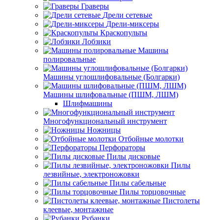
Граверы
Дрели сетевые
Дрели-миксеры
Краскопульты
Лобзики
Машины
полировальные
Машины углошлифовальные (Болгарки)
Машины шлифовальные (ПШМ, ЛШМ)
Шлифмашины
Многофункциональный инструмент
Ножницы
Отбойные молотки
Перфораторы
Пилы дисковые
Пилы
лезвийные, электроножовки
Пилы сабельные
Пилы торцовочные
Пистолеты
клеевые, монтажные
Рубанки