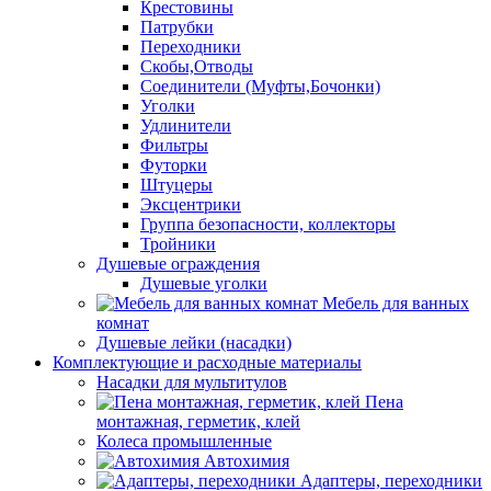
Крестовины
Патрубки
Переходники
Скобы,Отводы
Соединители (Муфты,Бочонки)
Уголки
Удлинители
Фильтры
Футорки
Штуцеры
Эксцентрики
Группа безопасности, коллекторы
Тройники
Душевые ограждения
Душевые уголки
Мебель для ванных
комнат
Душевые лейки (насадки)
Комплектующие и расходные материалы
Насадки для мультитулов
Пена
монтажная, герметик, клей
Колеса промышленные
Автохимия
Адаптеры, переходники