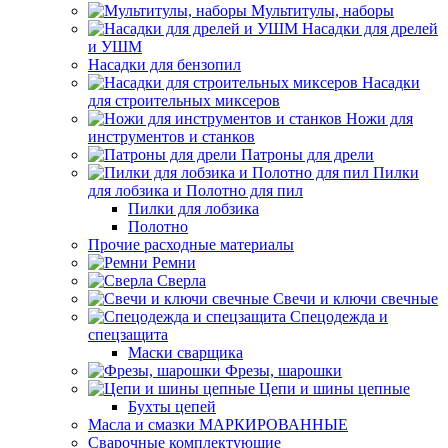
Мультитулы, наборы
Насадки для дрелей
и УШМ
Насадки для бензопил
Насадки
для строительных миксеров
Ножи для
инструментов и станков
Патроны для дрели
Пилки
для лобзика и Полотно для пил
Пилки для лобзика
Полотно
Прочие расходные материалы
Ремни
Сверла
Свечи и ключи свечные
Спецодежда и
спецзащита
Маски сварщика
Фрезы, шарошки
Цепи и шины цепные
Бухты цепей
Масла и смазки МАРКИРОВАННЫЕ
Сварочные комплектующие