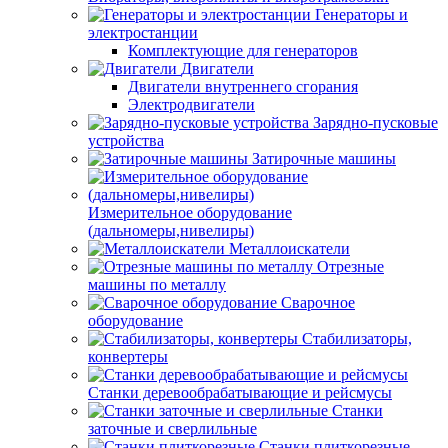
Генераторы и
электростанции
Комплектующие для генераторов
Двигатели
Двигатели внутреннего сгорания
Электродвигатели
Зарядно-пусковые
устройства
Затирочные машины
Измерительное оборудование
(дальномеры,нивелиры)
Металлоискатели
Отрезные
машины по металлу
Сварочное
оборудование
Стабилизаторы,
конвертеры
Станки деревообрабатывающие и рейсмусы
Станки
заточные и сверлильные
Станки плиткорезные