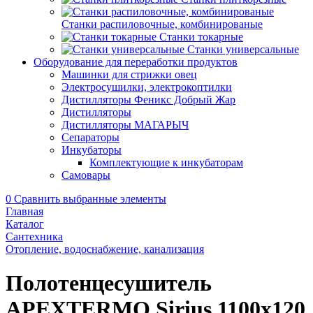
Станки распиловочные, комбинированые
Станки токарные
Станки универсальные
Оборудование для переработки продуктов
Машинки для стрижки овец
Электросушилки, электрокоптилки
Дистилляторы Феникс Добрый Жар
Дистилляторы
Дистилляторы МАГАРЫЧ
Сепараторы
Инкубаторы
Комплектующие к инкубаторам
Самовары
0
Сравнить выбранные элементы
Главная
Каталог
Сантехника
Отопление, водоснабжение, канализация
Полотенцесушитель
APEXTERMO Sirius 1100x120