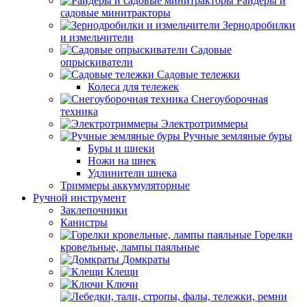
Райдеры и
садовые минитракторы
Зернодробилки
и измельчители
Садовые
опрыскиватели
Садовые тележки
Колеса для тележек
Снегоуборочная
техника
Электротриммеры
Ручные земляные буры
Буры и шнеки
Ножи на шнек
Удлинители шнека
Триммеры аккумуляторные
Ручной инструмент
Заклепочники
Канистры
Горелки
кровельные, лампы паяльные
Домкраты
Клещи
Ключи