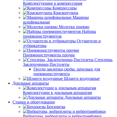
Комплектующие к компрессорам
Компрессоры
Краскопульты
Машины
шлифовальные
Молотки пневмо
Наборы
пневмоинструментов
Осушители и
лубрикаторы
Пневмоинструменты прочие
Степлеры,
Заклепочники,Пистолеты
Гвозди,заклепки,скобы. шпильки для
пневмоинструмента
Шланги воздушные
Доильные аппараты
Комплектущие к доильным аппаратам
Доильные аппараты
Станки и оборудование
Бензорезы
Вибраторы, виброплиты и вибротрамбовки