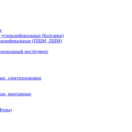
е
углошлифовальные (Болгарки)
шлифовальные (ПШМ, ЛШМ)
иональный инструмент
ые, электроножовки
вые, монтажные
(Фены)