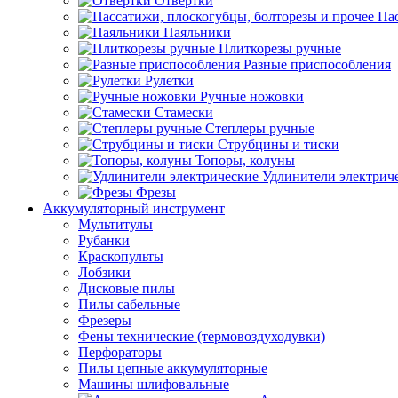
Отвертки
Пас
Паяльники
Плиткорезы ручные
Разные приспособления
Рулетки
Ручные ножовки
Стамески
Степлеры ручные
Струбцины и тиски
Топоры, колуны
Удлинители электрич
Фрезы
Аккумуляторный инструмент
Мультитулы
Рубанки
Краскопульты
Лобзики
Дисковые пилы
Пилы сабельные
Фрезеры
Фены технические (термовоздуходувки)
Перфораторы
Пилы цепные аккумуляторные
Машины шлифовальные