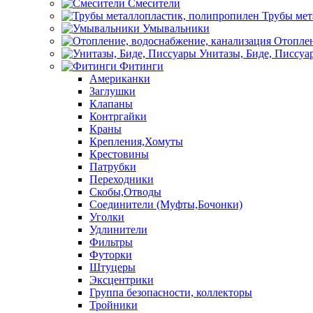
Смесители
Трубы мет
Умывальники
Отоплен
Унитазы, Биде, Писсуа
Фитинги
Американки
Заглушки
Клапаны
Контргайки
Краны
Крепления,Хомуты
Крестовины
Патрубки
Переходники
Скобы,Отводы
Соединители (Муфты,Бочонки)
Уголки
Удлинители
Фильтры
Футорки
Штуцеры
Эксцентрики
Группа безопасности, коллекторы
Тройники