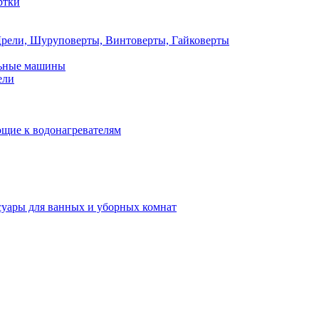
ртки
рели, Шуруповерты, Винтоверты, Гайковерты
льные машины
ели
щие к водонагревателям
суары для ванных и уборных комнат