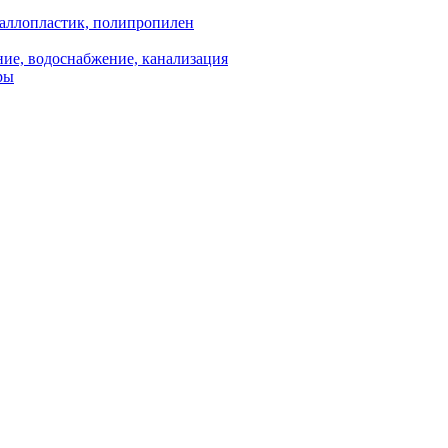
аллопластик, полипропилен
ие, водоснабжение, канализация
ры