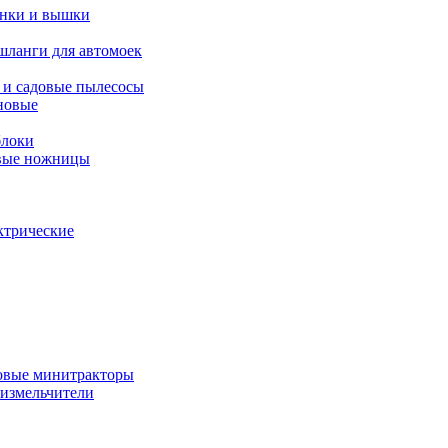
янки и вышки
шланги для автомоек
 и садовые пылесосы
новые
блоки
овые ножницы
ктрические
овые минитракторы
 измельчители