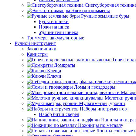
Снегоуборочная техник
Электротриммеры
Ручные земляные буры
Буры и шнеки
Ножи на шнек
Удлинители шнека
Триммеры аккумуляторные
Ручной инструмент
Заклепочники
Канистры
Горелки к
Домкраты
Клещи
Ключи
Ломы и гвоздодеры
Малярн
Молотки ручны
Мультиметры, уровни
Наборы инструментов
Набор бит и сверел
Напильники, ра
Ножницы по металлу
Лопаты совковые 