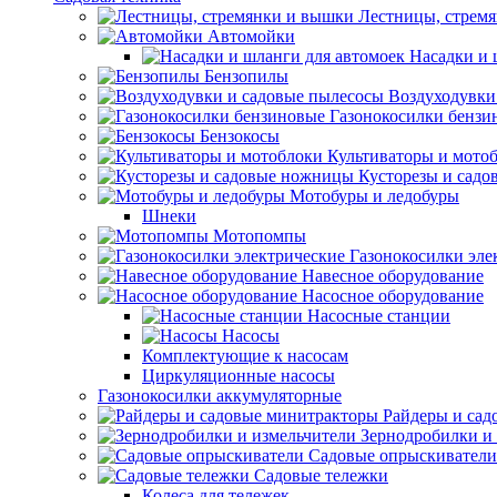
Лестницы, стрем
Автомойки
Насадки и 
Бензопилы
Воздуходувки
Газонокосилки бензи
Бензокосы
Культиваторы и мото
Кусторезы и сад
Мотобуры и ледобуры
Шнеки
Мотопомпы
Газонокосилки эле
Навесное оборудование
Насосное оборудование
Насосные станции
Насосы
Комплектующие к насосам
Циркуляционные насосы
Газонокосилки аккумуляторные
Райдеры и сад
Зернодробилки и
Садовые опрыскиватели
Садовые тележки
Колеса для тележек