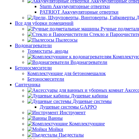
Аккумуляторные отве
Sturm Аккумуляторные отвертки
PATRIOT Аккумуляторные отвертки
Д
Все для уборки помещений
Ручные подмета
Стекло и Пароочистит
Пылесосы
Водонагреватели
Термостаты, аноды
Комплектую
Водонагреватели
Бетоносмесители
Комплектующие для бетономешалок
Бетоносмесители
Сантехника
Аксес
Душевые кабины
Душевые системы
Душевые системы GAPPO
Инструмент
Ванны
Комплектующие
Мойки
Пьедесталы