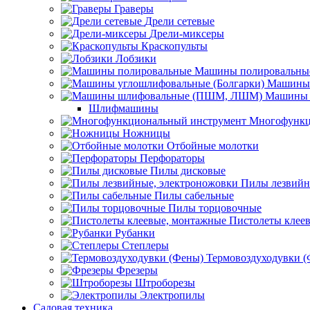
Граверы
Дрели сетевые
Дрели-миксеры
Краскопульты
Лобзики
Машины полировальны
Машины 
Машины 
Шлифмашины
Многофункц
Ножницы
Отбойные молотки
Перфораторы
Пилы дисковые
Пилы лезвийн
Пилы сабельные
Пилы торцовочные
Пистолеты клее
Рубанки
Степлеры
Термовоздуходувки 
Фрезеры
Штроборезы
Электропилы
Садовая техника