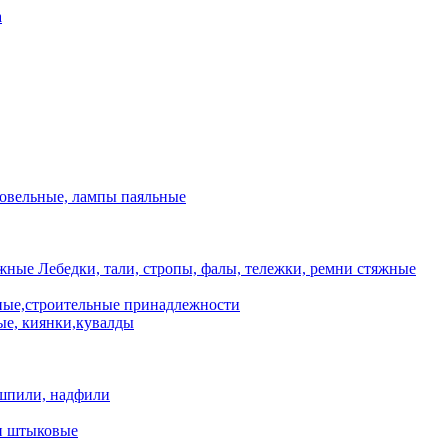
а
ровельные, лампы паяльные
Лебедки, тали, стропы, фалы, тележки, ремни стяжные
ые,строительные принадлежности
е, киянки,кувалды
шпили, надфили
и штыковые