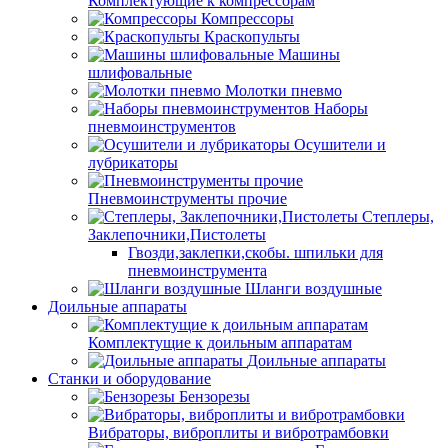
Комплектующие к компрессорам
Компрессоры
Краскопульты
Машины
шлифовальные
Молотки пневмо
Наборы
пневмоинструментов
Осушители и
лубрикаторы
Пневмоинструменты прочие
Степлеры,
Заклепочники,Пистолеты
Гвозди,заклепки,скобы. шпильки для
пневмоинструмента
Шланги воздушные
Доильные аппараты
Комплектущие к доильным аппаратам
Доильные аппараты
Станки и оборудование
Бензорезы
Вибраторы, виброплиты и вибротрамбовки