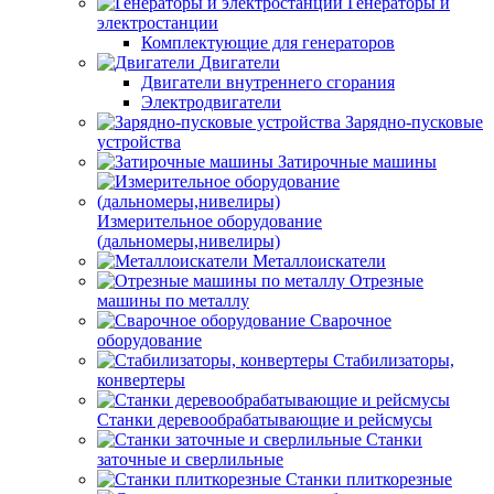
Генераторы и
электростанции
Комплектующие для генераторов
Двигатели
Двигатели внутреннего сгорания
Электродвигатели
Зарядно-пусковые
устройства
Затирочные машины
Измерительное оборудование
(дальномеры,нивелиры)
Металлоискатели
Отрезные
машины по металлу
Сварочное
оборудование
Стабилизаторы,
конвертеры
Станки деревообрабатывающие и рейсмусы
Станки
заточные и сверлильные
Станки плиткорезные