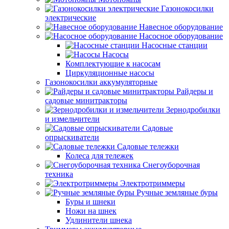
Газонокосилки
электрические
Навесное оборудование
Насосное оборудование
Насосные станции
Насосы
Комплектующие к насосам
Циркуляционные насосы
Газонокосилки аккумуляторные
Райдеры и
садовые минитракторы
Зернодробилки
и измельчители
Садовые
опрыскиватели
Садовые тележки
Колеса для тележек
Снегоуборочная
техника
Электротриммеры
Ручные земляные буры
Буры и шнеки
Ножи на шнек
Удлинители шнека