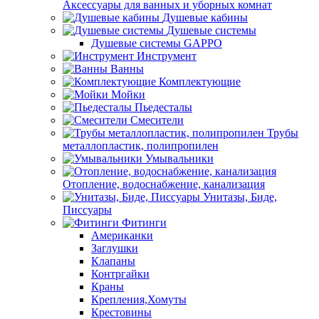
Аксессуары для ванных и уборных комнат
Душевые кабины
Душевые системы
Душевые системы GAPPO
Инструмент
Ванны
Комплектующие
Мойки
Пьедесталы
Смесители
Трубы
металлопластик, полипропилен
Умывальники
Отопление, водоснабжение, канализация
Унитазы, Биде,
Писсуары
Фитинги
Американки
Заглушки
Клапаны
Контргайки
Краны
Крепления,Хомуты
Крестовины