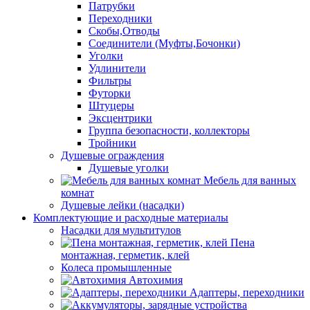
Патрубки
Переходники
Скобы,Отводы
Соединители (Муфты,Бочонки)
Уголки
Удлинители
Фильтры
Футорки
Штуцеры
Эксцентрики
Группа безопасности, коллекторы
Тройники
Душевые ограждения
Душевые уголки
Мебель для ванных
комнат
Душевые лейки (насадки)
Комплектующие и расходные материалы
Насадки для мультитулов
Пена
монтажная, герметик, клей
Колеса промышленные
Автохимия
Адаптеры, переходники