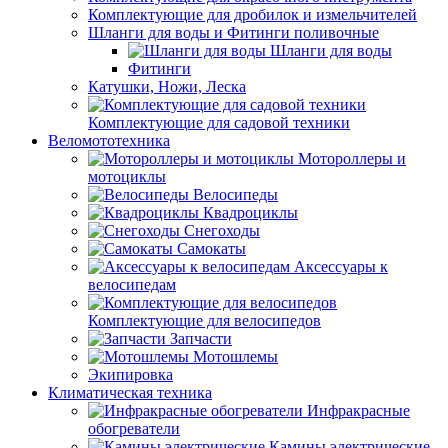
Комплектующие для дробилок и измельчителей
Шланги для воды и Фитинги поливочные
Шланги для воды
Фитинги
Катушки, Ножи, Леска
Комплектующие для садовой техники
Веломототехника
Мотороллеры и
мотоциклы
Велосипеды
Квадроциклы
Снегоходы
Самокаты
Аксессуары к
велосипедам
Комплектующие для велосипедов
Запчасти
Мотошлемы
Экипировка
Климатическая техника
Инфракрасные
обогреватели
Камины электрические