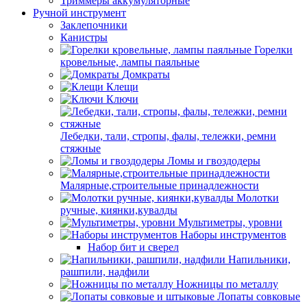
Триммеры аккумуляторные
Ручной инструмент
Заклепочники
Канистры
Горелки
кровельные, лампы паяльные
Домкраты
Клещи
Ключи
Лебедки, тали, стропы, фалы, тележки, ремни
стяжные
Ломы и гвоздодеры
Малярные,строительные принадлежности
Молотки
ручные, киянки,кувалды
Мультиметры, уровни
Наборы инструментов
Набор бит и сверел
Напильники,
рашпили, надфили
Ножницы по металлу
Лопаты совковые