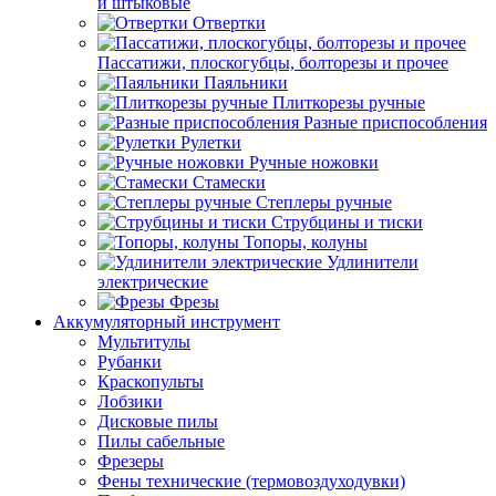
и штыковые
Отвертки
Пассатижи, плоскогубцы, болторезы и прочее
Паяльники
Плиткорезы ручные
Разные приспособления
Рулетки
Ручные ножовки
Стамески
Степлеры ручные
Струбцины и тиски
Топоры, колуны
Удлинители
электрические
Фрезы
Аккумуляторный инструмент
Мультитулы
Рубанки
Краскопульты
Лобзики
Дисковые пилы
Пилы сабельные
Фрезеры
Фены технические (термовоздуходувки)