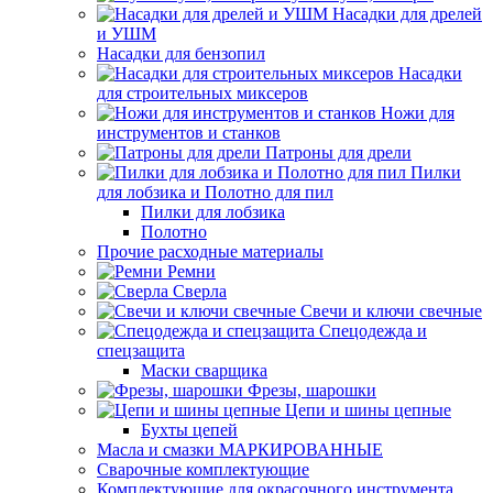
Насадки для дрелей
и УШМ
Насадки для бензопил
Насадки
для строительных миксеров
Ножи для
инструментов и станков
Патроны для дрели
Пилки
для лобзика и Полотно для пил
Пилки для лобзика
Полотно
Прочие расходные материалы
Ремни
Сверла
Свечи и ключи свечные
Спецодежда и
спецзащита
Маски сварщика
Фрезы, шарошки
Цепи и шины цепные
Бухты цепей
Масла и смазки МАРКИРОВАННЫЕ
Сварочные комплектующие
Комплектующие для окрасочного инструмента