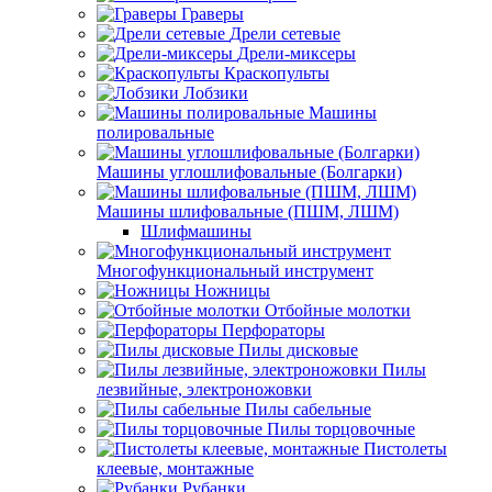
Граверы
Дрели сетевые
Дрели-миксеры
Краскопульты
Лобзики
Машины
полировальные
Машины углошлифовальные (Болгарки)
Машины шлифовальные (ПШМ, ЛШМ)
Шлифмашины
Многофункциональный инструмент
Ножницы
Отбойные молотки
Перфораторы
Пилы дисковые
Пилы
лезвийные, электроножовки
Пилы сабельные
Пилы торцовочные
Пистолеты
клеевые, монтажные
Рубанки