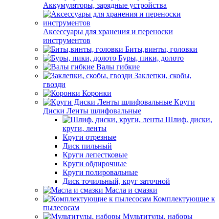
Аккумуляторы, зарядные устройства
Аксессуары для хранения и переноски
инструментов
Биты,винты, головки
Буры, пики, долото
Валы гибкие
Заклепки, скобы,
гвозди
Коронки
Круги
Диски Ленты шлифовальные
Шлиф. диски,
круги, ленты
Круги отрезные
Диск пильный
Круги лепестковые
Круги обдирочные
Круги полировальные
Диск точильный, круг заточной
Масла и смазки
Комплектующие к
пылесосам
Мультитулы, наборы