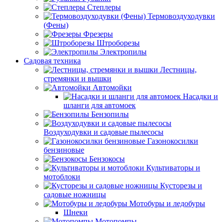
Степлеры
Термовоздуходувки
(Фены)
Фрезеры
Штроборезы
Электропилы
Садовая техника
Лестницы,
стремянки и вышки
Автомойки
Насадки и
шланги для автомоек
Бензопилы
Воздуходувки и садовые пылесосы
Газонокосилки
бензиновые
Бензокосы
Культиваторы и
мотоблоки
Кусторезы и
садовые ножницы
Мотобуры и ледобуры
Шнеки
Мотопомпы