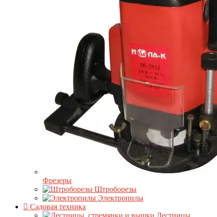
Фрезеры
Штроборезы
Электропилы
Садовая техника
Лестницы,