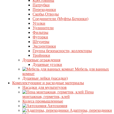
Крестовины
Патрубки
Переходники
Скобы,Отводы
Соединители (Муфты,Бочонки)
Уголки
Удлинители
Фильтры
Футорки
Штуцеры
Эксцентрики
Группа безопасности, коллекторы
Тройники
Душевые ограждения
Душевые уголки
Мебель для ванных
комнат
Душевые лейки (насадки)
Комплектующие и расходные материалы
Насадки для мультитулов
Пена
монтажная, герметик, клей
Колеса промышленные
Автохимия
Адаптеры, переходники