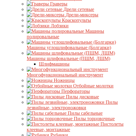
Граверы
Дрели сетевые
Дрели-миксеры
Краскопульты
Лобзики
Машины
полировальные
Машины углошлифовальные (Болгарки)
Машины шлифовальные (ПШМ, ЛШМ)
Шлифмашины
Многофункциональный инструмент
Ножницы
Отбойные молотки
Перфораторы
Пилы дисковые
Пилы
лезвийные, электроножовки
Пилы сабельные
Пилы торцовочные
Пистолеты
клеевые, монтажные
Рубанки