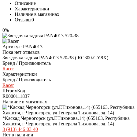
Центральный магазин, весь спектр товара. Всегда в наличии.
Сантехника
Нет в наличии
Саяногорск (655600, Республика Хакасия, г. Саяногорск,
Микрорайон Интернациональный 25)
9:00 - 18:00
+7 (39042) 2-69-69
kaskadsayan@mail.ru
Магазин в городе Саяногорск. Полный спектр товара.
Нет в наличии
Сервис-Мото (655011, Республика Хакасия, г. Абакан, ул.
Гагарина 98 А.)
ПН-ПТ 9:00-18:00 СБ 9:00-17:00
+7 (3902) 305-975
Магазин запчастей на веломото технику, сервис центр
веломото техники.Здание бывшего "Хонда центр".
В наличии достаточно
Черногорск (655163, Республика Хакасия, г. Черногорск, ул.
Юбилейная, 28)