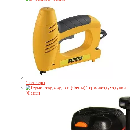
Степлеры
Термовоздуходувки
(Фены)