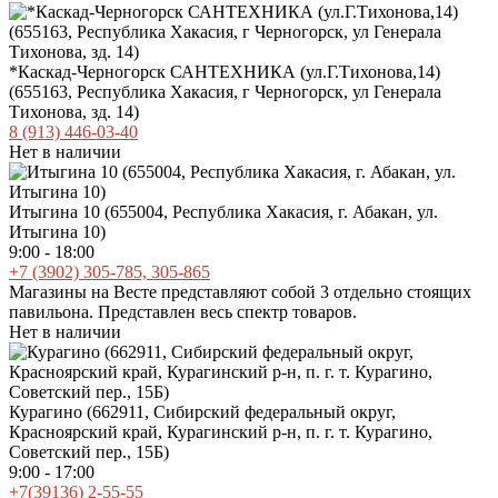
9:00 - 18:00
+7 (39031) 3-86-31
info@kaskadtools.ru
Магазин в городе Черногорск. Полный спектр товаров.
Нет в наличии
Звездочка задняя PAN4013 520-38
2 340 руб.
/шт
2 340 руб.
/шт
В наличии мало
-
+
шт
Купить
Добавить к сравнению
Определяем...
Наличный и безналичный расчет, банковские карты
Отзывы
Хотите оставить отзыв?
Поставьте свою оценку!
Сделайте выбор!
Нужна консультация? Задайте вопрос прямо сейчас!