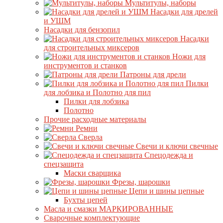
Мультитулы, наборы
Насадки для дрелей
и УШМ
Насадки для бензопил
Насадки
для строительных миксеров
Ножи для
инструментов и станков
Патроны для дрели
Пилки
для лобзика и Полотно для пил
Пилки для лобзика
Полотно
Прочие расходные материалы
Ремни
Сверла
Свечи и ключи свечные
Спецодежда и
спецзащита
Маски сварщика
Фрезы, шарошки
Цепи и шины цепные
Бухты цепей
Масла и смазки МАРКИРОВАННЫЕ
Сварочные комплектующие