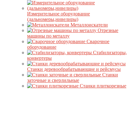
Измерительное оборудование
(дальномеры,нивелиры)
Металлоискатели
Отрезные
машины по металлу
Сварочное
оборудование
Стабилизаторы,
конвертеры
Станки деревообрабатывающие и рейсмусы
Станки
заточные и сверлильные
Станки плиткорезные
Станки распиловочные, комбинированые
Станки токарные
Станки универсальные
Оборудование для переработки продуктов
Машинки для стрижки овец
Электросушилки, электрокоптилки
Дистилляторы Феникс Добрый Жар
Дистилляторы