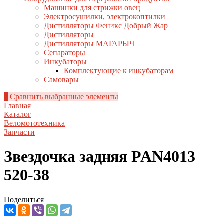
Минусинск (662610, Красноярский край, г. Минусинск, ул.
Тимирязева, 1Б)
9:00-18:00
+7(39132) 4-12-71
minusinsk.kaskad@mail.ru
Большой магазин в городе Минусинске. Весь спектр товаров.
Район бывшей текстильной фабрики
Нет в наличии
Пушкина 213 (655004, Республики Хакасия, г. Абакан, ул.
Пушкина, 213г)
9:00-18:00
+7(3902) 305-255, 305-955
innakaskad@mail.ru
Центральный магазин, весь спектр товара. Всегда в наличии.
В наличии мало
Пушкина Сантехника (655004, Республики Хакасия, г.
Абакан, ул. Пушкина, 213г)
9:00-19:00
+7(3902) 305-725
info@kaskadtools.ru