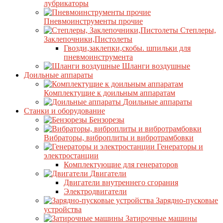
лубрикаторы
Пневмоинструменты прочие
Степлеры,
Заклепочники,Пистолеты
Гвозди,заклепки,скобы. шпильки для
пневмоинструмента
Шланги воздушные
Доильные аппараты
Комплектущие к доильным аппаратам
Доильные аппараты
Станки и оборудование
Бензорезы
Вибраторы, виброплиты и вибротрамбовки
Генераторы и
электростанции
Комплектующие для генераторов
Двигатели
Двигатели внутреннего сгорания
Электродвигатели
Зарядно-пусковые
устройства
Затирочные машины