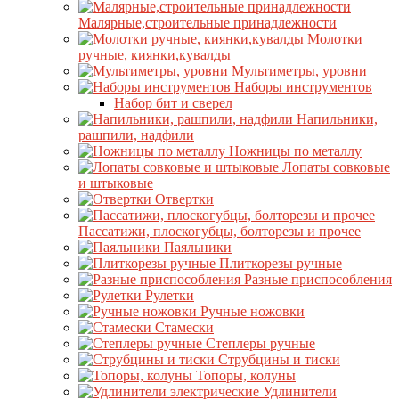
Малярные,строительные принадлежности
Молотки
ручные, киянки,кувалды
Мультиметры, уровни
Наборы инструментов
Набор бит и сверел
Напильники,
рашпили, надфили
Ножницы по металлу
Лопаты совковые
и штыковые
Отвертки
Пассатижи, плоскогубцы, болторезы и прочее
Паяльники
Плиткорезы ручные
Разные приспособления
Рулетки
Ручные ножовки
Стамески
Степлеры ручные
Струбцины и тиски
Топоры, колуны
Удлинители