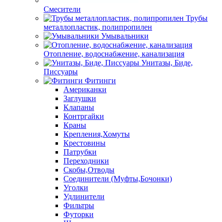
Смесители
Трубы
металлопластик, полипропилен
Умывальники
Отопление, водоснабжение, канализация
Унитазы, Биде,
Писсуары
Фитинги
Американки
Заглушки
Клапаны
Контргайки
Краны
Крепления,Хомуты
Крестовины
Патрубки
Переходники
Скобы,Отводы
Соединители (Муфты,Бочонки)
Уголки
Удлинители
Фильтры
Футорки