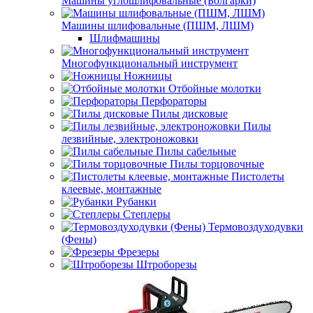
Машины углошлифовальные (Болгарки)
Машины шлифовальные (ПШМ, ЛШМ)
Шлифмашины
Многофункциональный инструмент
Ножницы
Отбойные молотки
Перфораторы
Пилы дисковые
Пилы
лезвийные, электроножовки
Пилы сабельные
Пилы торцовочные
Пистолеты
клеевые, монтажные
Рубанки
Степлеры
Термовоздуходувки
(Фены)
Фрезеры
Штроборезы