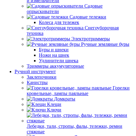
и измельчители
Садовые
опрыскиватели
Садовые тележки
Колеса для тележек
Снегоуборочная
техника
Электротриммеры
Ручные земляные буры
Буры и шнеки
Ножи на шнек
Удлинители шнека
Триммеры аккумуляторные
Ручной инструмент
Заклепочники
Канистры
Горелки
кровельные, лампы паяльные
Домкраты
Клещи
Ключи
Лебедки, тали, стропы, фалы, тележки, ремни
стяжные