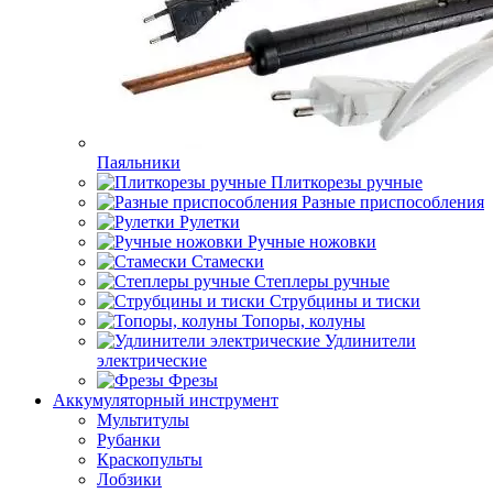
Паяльники
Плиткорезы ручные
Разные приспособления
Рулетки
Ручные ножовки
Стамески
Степлеры ручные
Струбцины и тиски
Топоры, колуны
Удлинители
электрические
Фрезы
Аккумуляторный инструмент
Мультитулы
Рубанки
Краскопульты
Лобзики