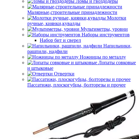
Ломы и гвоздодеры
Малярные,строительные принадлежности
Молотки
ручные, киянки,кувалды
Мультиметры, уровни
Наборы инструментов
Набор бит и сверел
Напильники,
рашпили, надфили
Ножницы по металлу
Лопаты совковые
и штыковые
Отвертки
Пассатижи, плоскогубцы, болторезы и прочее