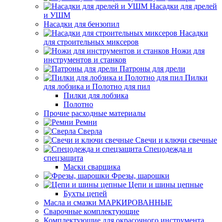
Насадки для дрелей
и УШМ
Насадки для бензопил
Насадки
для строительных миксеров
Ножи для
инструментов и станков
Патроны для дрели
Пилки
для лобзика и Полотно для пил
Пилки для лобзика
Полотно
Прочие расходные материалы
Ремни
Сверла
Свечи и ключи свечные
Спецодежда и
спецзащита
Маски сварщика
Фрезы, шарошки
Цепи и шины цепные
Бухты цепей
Масла и смазки МАРКИРОВАННЫЕ
Сварочные комплектующие
Комплектующие для окрасочного инструмента