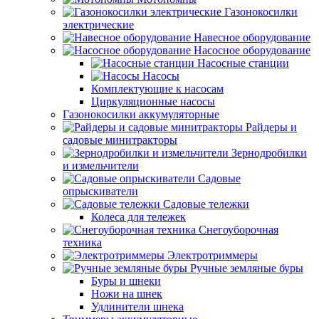
Газонокосилки
электрические
Навесное оборудование
Насосное оборудование
Насосные станции
Насосы
Комплектующие к насосам
Циркуляционные насосы
Газонокосилки аккумуляторные
Райдеры и
садовые минитракторы
Зернодробилки
и измельчители
Садовые
опрыскиватели
Садовые тележки
Колеса для тележек
Снегоуборочная
техника
Электротриммеры
Ручные земляные буры
Буры и шнеки
Ножи на шнек
Удлинители шнека