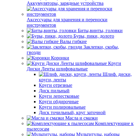
Аккумуляторы, зарядные устройства
Аксессуары для хранения и переноски
инструментов
Биты,винты, головки
Буры, пики, долото
Валы гибкие
Заклепки, скобы,
гвозди
Коронки
Круги
Диски Ленты шлифовальные
Шлиф. диски,
круги, ленты
Круги отрезные
Диск пильный
Круги лепестковые
Круги обдирочные
Круги полировальные
Диск точильный, круг заточной
Масла и смазки
Комплектующие к
пылесосам
Мультитулы, наборы