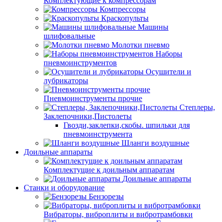
Комплектующие к компрессорам
Компрессоры
Краскопульты
Машины
шлифовальные
Молотки пневмо
Наборы
пневмоинструментов
Осушители и
лубрикаторы
Пневмоинструменты прочие
Степлеры,
Заклепочники,Пистолеты
Гвозди,заклепки,скобы. шпильки для
пневмоинструмента
Шланги воздушные
Доильные аппараты
Комплектущие к доильным аппаратам
Доильные аппараты
Станки и оборудование
Бензорезы
Вибраторы, виброплиты и вибротрамбовки