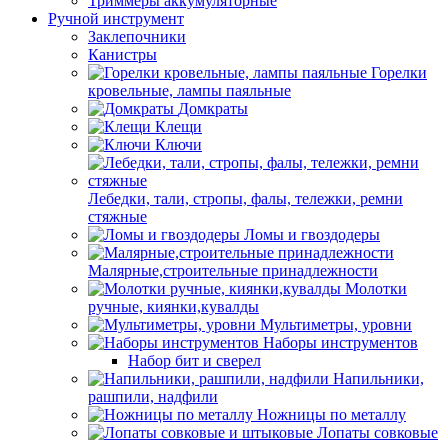
Триммеры аккумуляторные
Ручной инструмент
Заклепочники
Канистры
Горелки
кровельные, лампы паяльные
Домкраты
Клещи
Ключи
Лебедки, тали, стропы, фалы, тележки, ремни
стяжные
Ломы и гвоздодеры
Малярные,строительные принадлежности
Молотки
ручные, киянки,кувалды
Мультиметры, уровни
Наборы инструментов
Набор бит и сверел
Напильники,
рашпили, надфили
Ножницы по металлу
Лопаты совковые