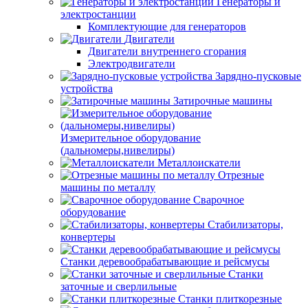
Генераторы и
электростанции
Комплектующие для генераторов
Двигатели
Двигатели внутреннего сгорания
Электродвигатели
Зарядно-пусковые
устройства
Затирочные машины
Измерительное оборудование
(дальномеры,нивелиры)
Металлоискатели
Отрезные
машины по металлу
Сварочное
оборудование
Стабилизаторы,
конвертеры
Станки деревообрабатывающие и рейсмусы
Станки
заточные и сверлильные
Станки плиткорезные