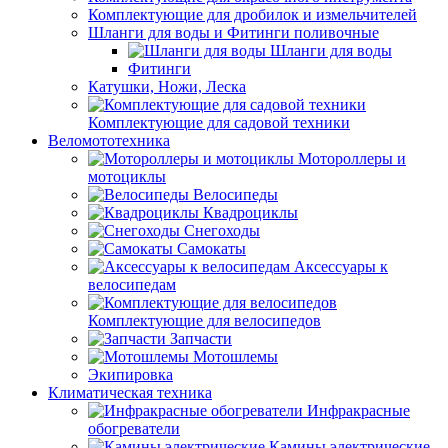
Комплектующие для дробилок и измельчителей
Шланги для воды и Фитинги поливочные
Шланги для воды
Фитинги
Катушки, Ножи, Леска
Комплектующие для садовой техники
Веломототехника
Мотороллеры и
мотоциклы
Велосипеды
Квадроциклы
Снегоходы
Самокаты
Аксессуары к
велосипедам
Комплектующие для велосипедов
Запчасти
Мотошлемы
Экипировка
Климатическая техника
Инфракрасные
обогреватели
Камины электрические