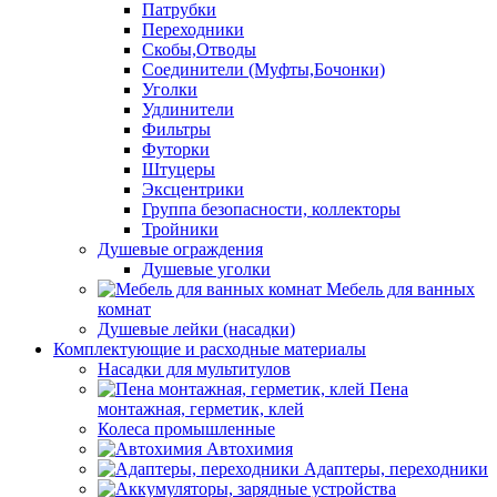
Патрубки
Переходники
Скобы,Отводы
Соединители (Муфты,Бочонки)
Уголки
Удлинители
Фильтры
Футорки
Штуцеры
Эксцентрики
Группа безопасности, коллекторы
Тройники
Душевые ограждения
Душевые уголки
Мебель для ванных
комнат
Душевые лейки (насадки)
Комплектующие и расходные материалы
Насадки для мультитулов
Пена
монтажная, герметик, клей
Колеса промышленные
Автохимия
Адаптеры, переходники