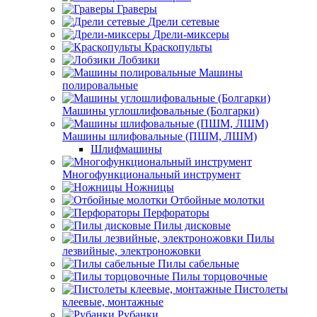
Граверы
Дрели сетевые
Дрели-миксеры
Краскопульты
Лобзики
Машины
полировальные
Машины углошлифовальные (Болгарки)
Машины шлифовальные (ПШМ, ЛШМ)
Шлифмашины
Многофункциональный инструмент
Ножницы
Отбойные молотки
Перфораторы
Пилы дисковые
Пилы
лезвийные, электроножовки
Пилы сабельные
Пилы торцовочные
Пистолеты
клеевые, монтажные
Рубанки