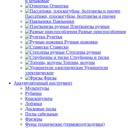
и штыковые
Отвертки
Пассатижи, плоскогубцы, болторезы и прочее
Паяльники
Плиткорезы ручные
Разные приспособления
Рулетки
Ручные ножовки
Стамески
Степлеры ручные
Струбцины и тиски
Топоры, колуны
Удлинители
электрические
Фрезы
Аккумуляторный инструмент
Мультитулы
Рубанки
Краскопульты
Лобзики
Дисковые пилы
Пилы сабельные
Фрезеры
Фены технические (термовоздуходувки)