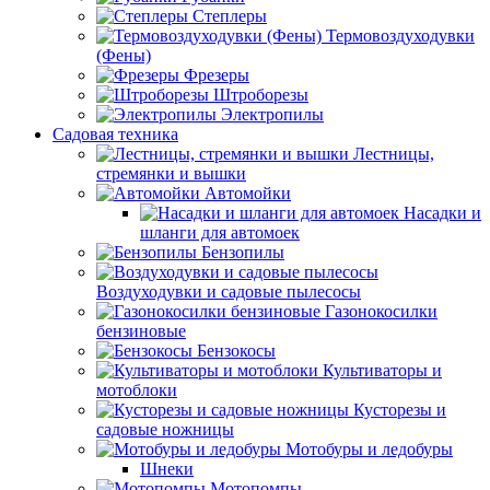
Степлеры
Термовоздуходувки
(Фены)
Фрезеры
Штроборезы
Электропилы
Садовая техника
Лестницы,
стремянки и вышки
Автомойки
Насадки и
шланги для автомоек
Бензопилы
Воздуходувки и садовые пылесосы
Газонокосилки
бензиновые
Бензокосы
Культиваторы и
мотоблоки
Кусторезы и
садовые ножницы
Мотобуры и ледобуры
Шнеки
Мотопомпы