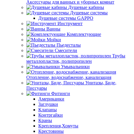
Аксессуары для ванных и уборных комнат
Душевые кабины
Душевые системы
Душевые системы GAPPO
Инструмент
Ванны
Комплектующие
Мойки
Пьедесталы
Смесители
Трубы
металлопластик, полипропилен
Умывальники
Отопление, водоснабжение, канализация
Унитазы, Биде,
Писсуары
Фитинги
Американки
Заглушки
Клапаны
Контргайки
Краны
Крепления,Хомуты
Крестовины