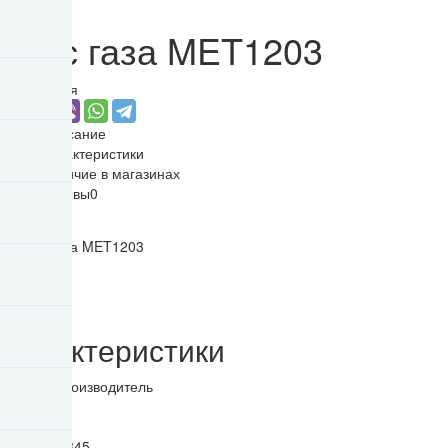
Запчасти
Трос газа MET1203
Поделиться
Описание
Характеристики
Наличие в магазинах
Отзывы
0
0%
Характеристики
Бренд / Производитель
Racer
ШтрихКод
R0000068845