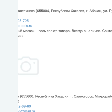
Пушкина Сантехника (655004, Республики Хакасия, г. Абакан, ул. П
9:00-19:00
+7(3902) 305-725
info@kaskadtools.ru
Центральный магазин, весь спектр товара. Всегда в наличии. Сант
Нет в наличии
Саяногорск (655600, Республика Хакасия, г. Саяногорск, Микрора
9:00 - 18:00
+7 (39042) 2-69-69
kaskadsayan@mail.ru