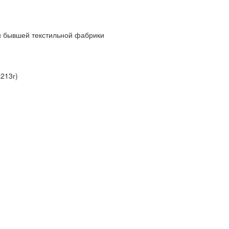
он бывшей текстильной фабрики
 213г)