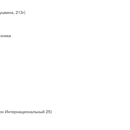
ушкина, 213г)
ехника
йон Интернациональный 25)