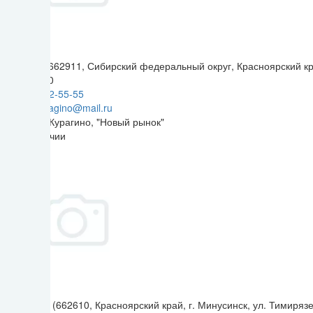
Курагино (662911, Сибирский федеральный округ, Красноярский край,
9:00 - 17:00
+7(39136) 2-55-55
kaskad.kuragino@mail.ru
Магазин в Курагино, "Новый рынок"
Нет в наличии
Минусинск (662610, Красноярский край, г. Минусинск, ул. Тимирязе