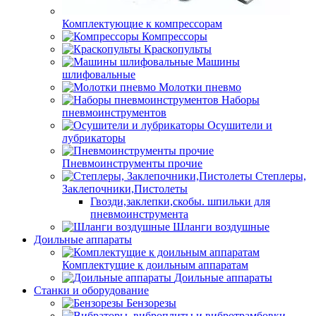
Комплектующие к компрессорам
Компрессоры
Краскопульты
Машины
шлифовальные
Молотки пневмо
Наборы
пневмоинструментов
Осушители и
лубрикаторы
Пневмоинструменты прочие
Степлеры,
Заклепочники,Пистолеты
Гвозди,заклепки,скобы. шпильки для
пневмоинструмента
Шланги воздушные
Доильные аппараты
Комплектущие к доильным аппаратам
Доильные аппараты
Станки и оборудование
Бензорезы