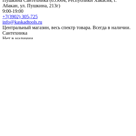
Пушкина Сантехника (655004, Республики Хакасия, г.
Абакан, ул. Пушкина, 213г)
9:00-19:00
+7(3902) 305-725
info@kaskadtools.ru
Центральный магазин, весь спектр товара. Всегда в наличии.
Сантехника
Нет в наличии
Саяногорск (655600, Республика Хакасия, г. Саяногорск,
Микрорайон Интернациональный 25)
9:00 - 18:00
+7 (39042) 2-69-69
kaskadsayan@mail.ru
Магазин в городе Саяногорск. Полный спектр товара.
Нет в наличии
Сервис-Мото (655011, Республика Хакасия, г. Абакан, ул.
Гагарина 98 А.)
ПН-ПТ 9:00-18:00 СБ 9:00-17:00
+7 (3902) 305-975
Магазин запчастей на веломото технику, сервис центр
веломото техники.Здание бывшего "Хонда центр".