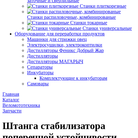
заточные и сверлильные
Станки плиткорезные
Станки распиловочные, комбинированые
Станки токарные
Станки универсальные
Оборудование для переработки продуктов
Машинки для стрижки овец
Электросушилки, электрокоптилки
Дистилляторы Феникс Добрый Жар
Дистилляторы
Дистилляторы МАГАРЫЧ
Сепараторы
Инкубаторы
Комплектующие к инкубаторам
Самовары
Главная
Каталог
Веломототехника
Запчасти
Штанга стабилизатора
поперечной устойчивости