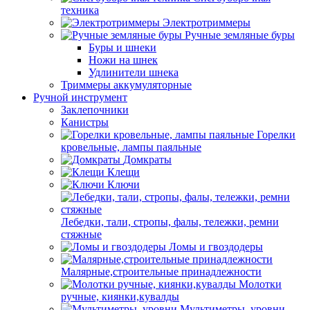
техника
Электротриммеры
Ручные земляные буры
Буры и шнеки
Ножи на шнек
Удлинители шнека
Триммеры аккумуляторные
Ручной инструмент
Заклепочники
Канистры
Горелки
кровельные, лампы паяльные
Домкраты
Клещи
Ключи
Лебедки, тали, стропы, фалы, тележки, ремни
стяжные
Ломы и гвоздодеры
Малярные,строительные принадлежности
Молотки
ручные, киянки,кувалды
Мультиметры, уровни