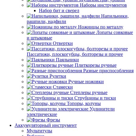
Наборы инструментов
Набор бит и сверел
Напильники,
рашпили, надфили
Ножницы по металлу
Лопаты совковые
и штыковые
Отвертки
Пассатижи, плоскогубцы, болторезы и прочее
Паяльники
Плиткорезы ручные
Разные приспособления
Рулетки
Ручные ножовки
Стамески
Степлеры ручные
Струбцины и тиски
Топоры, колуны
Удлинители
электрические
Фрезы
Аккумуляторный инструмент
Мультитулы