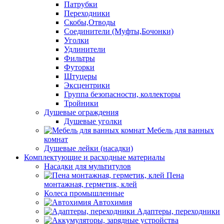
Патрубки
Переходники
Скобы,Отводы
Соединители (Муфты,Бочонки)
Уголки
Удлинители
Фильтры
Футорки
Штуцеры
Эксцентрики
Группа безопасности, коллекторы
Тройники
Душевые ограждения
Душевые уголки
Мебель для ванных
комнат
Душевые лейки (насадки)
Комплектующие и расходные материалы
Насадки для мультитулов
Пена
монтажная, герметик, клей
Колеса промышленные
Автохимия
Адаптеры, переходники