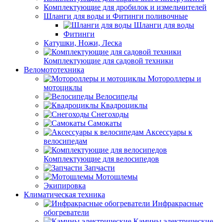
Комплектующие для дробилок и измельчителей
Шланги для воды и Фитинги поливочные
Шланги для воды
Фитинги
Катушки, Ножи, Леска
Комплектующие для садовой техники
Веломототехника
Мотороллеры и
мотоциклы
Велосипеды
Квадроциклы
Снегоходы
Самокаты
Аксессуары к
велосипедам
Комплектующие для велосипедов
Запчасти
Мотошлемы
Экипировка
Климатическая техника
Инфракрасные
обогреватели
Камины электрические