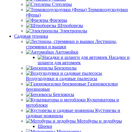
Степлеры
Термовоздуходувки
(Фены)
Фрезеры
Штроборезы
Электропилы
Садовая техника
Лестницы,
стремянки и вышки
Автомойки
Насадки и
шланги для автомоек
Бензопилы
Воздуходувки и садовые пылесосы
Газонокосилки
бензиновые
Бензокосы
Культиваторы и
мотоблоки
Кусторезы и
садовые ножницы
Мотобуры и ледобуры
Шнеки
Мотопомпы