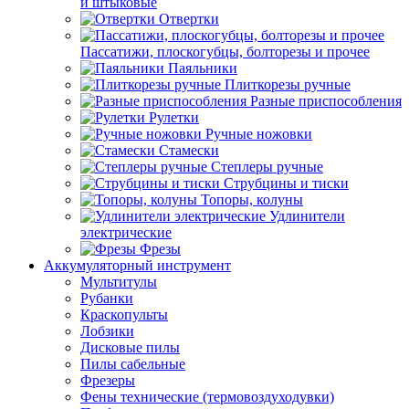
и штыковые
Отвертки
Пассатижи, плоскогубцы, болторезы и прочее
Паяльники
Плиткорезы ручные
Разные приспособления
Рулетки
Ручные ножовки
Стамески
Степлеры ручные
Струбцины и тиски
Топоры, колуны
Удлинители
электрические
Фрезы
Аккумуляторный инструмент
Мультитулы
Рубанки
Краскопульты
Лобзики
Дисковые пилы
Пилы сабельные
Фрезеры
Фены технические (термовоздуходувки)