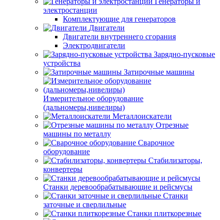
Генераторы и
электростанции
Комплектующие для генераторов
Двигатели
Двигатели внутреннего сгорания
Электродвигатели
Зарядно-пусковые
устройства
Затирочные машины
Измерительное оборудование
(дальномеры,нивелиры)
Металлоискатели
Отрезные
машины по металлу
Сварочное
оборудование
Стабилизаторы,
конвертеры
Станки деревообрабатывающие и рейсмусы
Станки
заточные и сверлильные
Станки плиткорезные