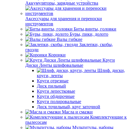
Аккумуляторы, зарядные устройства
Аксессуары для хранения и переноски
инструментов
Биты,винты, головки
Буры, пики, долото
Валы гибкие
Заклепки, скобы,
гвозди
Коронки
Круги
Диски Ленты шлифовальные
Шлиф. диски,
круги, ленты
Круги отрезные
Диск пильный
Круги лепестковые
Круги обдирочные
Круги полировальные
Диск точильный, круг заточной
Масла и смазки
Комплектующие к
пылесосам
Мультитулы, наборы