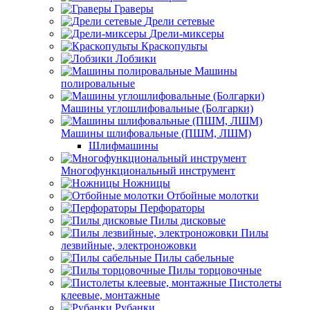
Граверы
Дрели сетевые
Дрели-миксеры
Краскопульты
Лобзики
Машины
полировальные
Машины углошлифовальные (Болгарки)
Машины шлифовальные (ПШМ, ЛШМ)
Шлифмашины
Многофункциональный инструмент
Ножницы
Отбойные молотки
Перфораторы
Пилы дисковые
Пилы
лезвийные, электроножовки
Пилы сабельные
Пилы торцовочные
Пистолеты
клеевые, монтажные
Рубанки