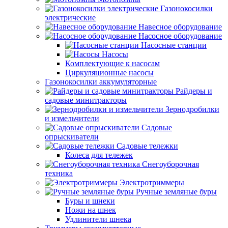
Газонокосилки
электрические
Навесное оборудование
Насосное оборудование
Насосные станции
Насосы
Комплектующие к насосам
Циркуляционные насосы
Газонокосилки аккумуляторные
Райдеры и
садовые минитракторы
Зернодробилки
и измельчители
Садовые
опрыскиватели
Садовые тележки
Колеса для тележек
Снегоуборочная
техника
Электротриммеры
Ручные земляные буры
Буры и шнеки
Ножи на шнек
Удлинители шнека