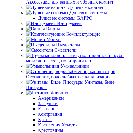
Аксессуары для ванных и уборных комнат
Душевые кабины
Душевые системы
Душевые системы GAPPO
Инструмент
Ванны
Комплектующие
Мойки
Пьедесталы
Смесители
Трубы
металлопластик, полипропилен
Умывальники
Отопление, водоснабжение, канализация
Унитазы, Биде,
Писсуары
Фитинги
Американки
Заглушки
Клапаны
Контргайки
Краны
Крепления,Хомуты
Крестовины