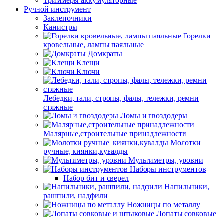
Триммеры аккумуляторные
Ручной инструмент
Заклепочники
Канистры
Горелки
кровельные, лампы паяльные
Домкраты
Клещи
Ключи
Лебедки, тали, стропы, фалы, тележки, ремни
стяжные
Ломы и гвоздодеры
Малярные,строительные принадлежности
Молотки
ручные, киянки,кувалды
Мультиметры, уровни
Наборы инструментов
Набор бит и сверел
Напильники,
рашпили, надфили
Ножницы по металлу
Лопаты совковые