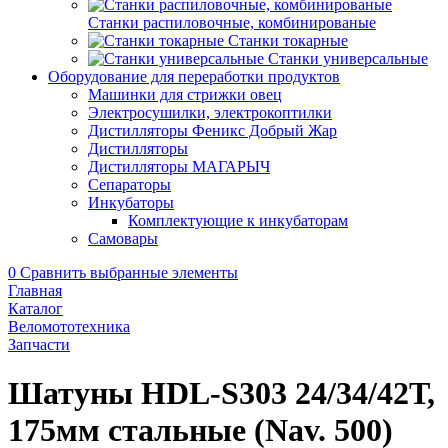
Станки распиловочные, комбинированые
Станки токарные
Станки универсальные
Оборудование для переработки продуктов
Машинки для стрижки овец
Электросушилки, электрокоптилки
Дистилляторы Феникс Добрый Жар
Дистилляторы
Дистилляторы МАГАРЫЧ
Сепараторы
Инкубаторы
Комплектующие к инкубаторам
Самовары
0
Сравнить выбранные элементы
Главная
Каталог
Веломототехника
Запчасти
Шатуны HDL-S303 24/34/42Т,
175мм стальные (Nav. 500)