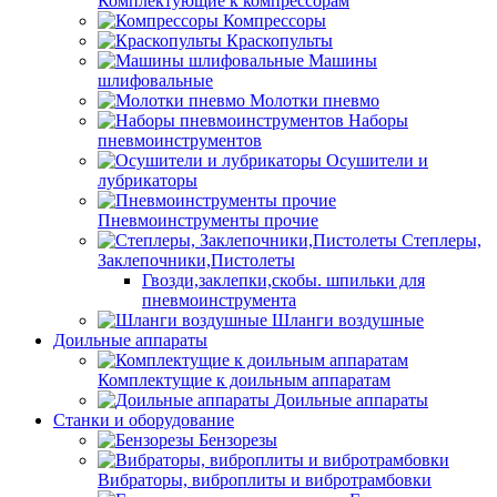
Комплектующие к компрессорам
Компрессоры
Краскопульты
Машины
шлифовальные
Молотки пневмо
Наборы
пневмоинструментов
Осушители и
лубрикаторы
Пневмоинструменты прочие
Степлеры,
Заклепочники,Пистолеты
Гвозди,заклепки,скобы. шпильки для
пневмоинструмента
Шланги воздушные
Доильные аппараты
Комплектущие к доильным аппаратам
Доильные аппараты
Станки и оборудование
Бензорезы
Вибраторы, виброплиты и вибротрамбовки