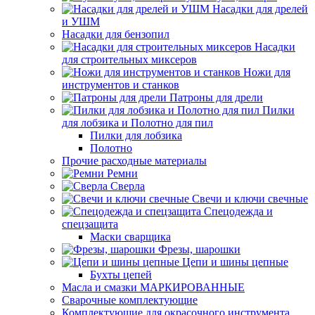
Насадки для дрелей
и УШМ
Насадки для бензопил
Насадки
для строительных миксеров
Ножи для
инструментов и станков
Патроны для дрели
Пилки
для лобзика и Полотно для пил
Пилки для лобзика
Полотно
Прочие расходные материалы
Ремни
Сверла
Свечи и ключи свечные
Спецодежда и
спецзащита
Маски сварщика
Фрезы, шарошки
Цепи и шины цепные
Бухты цепей
Масла и смазки МАРКИРОВАННЫЕ
Сварочные комплектующие
Комплектующие для окрасочного инструмента