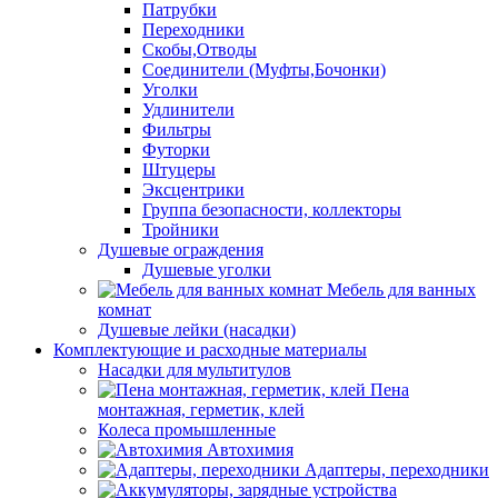
Патрубки
Переходники
Скобы,Отводы
Соединители (Муфты,Бочонки)
Уголки
Удлинители
Фильтры
Футорки
Штуцеры
Эксцентрики
Группа безопасности, коллекторы
Тройники
Душевые ограждения
Душевые уголки
Мебель для ванных
комнат
Душевые лейки (насадки)
Комплектующие и расходные материалы
Насадки для мультитулов
Пена
монтажная, герметик, клей
Колеса промышленные
Автохимия
Адаптеры, переходники