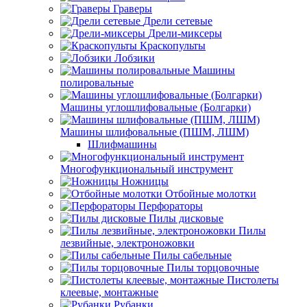
Граверы
Дрели сетевые
Дрели-миксеры
Краскопульты
Лобзики
Машины
полировальные
Машины углошлифовальные (Болгарки)
Машины шлифовальные (ПШМ, ЛШМ)
Шлифмашины
Многофункциональный инструмент
Ножницы
Отбойные молотки
Перфораторы
Пилы дисковые
Пилы
лезвийные, электроножовки
Пилы сабельные
Пилы торцовочные
Пистолеты
клеевые, монтажные
Рубанки