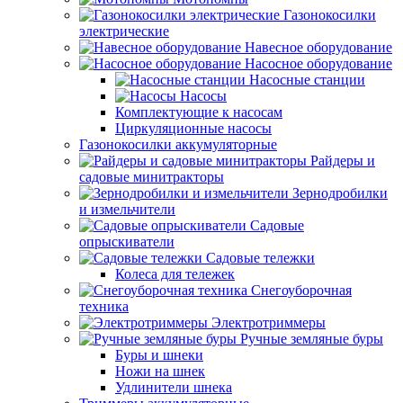
Газонокосилки
электрические
Навесное оборудование
Насосное оборудование
Насосные станции
Насосы
Комплектующие к насосам
Циркуляционные насосы
Газонокосилки аккумуляторные
Райдеры и
садовые минитракторы
Зернодробилки
и измельчители
Садовые
опрыскиватели
Садовые тележки
Колеса для тележек
Снегоуборочная
техника
Электротриммеры
Ручные земляные буры
Буры и шнеки
Ножи на шнек
Удлинители шнека