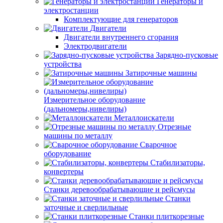
Генераторы и
электростанции
Комплектующие для генераторов
Двигатели
Двигатели внутреннего сгорания
Электродвигатели
Зарядно-пусковые
устройства
Затирочные машины
Измерительное оборудование
(дальномеры,нивелиры)
Металлоискатели
Отрезные
машины по металлу
Сварочное
оборудование
Стабилизаторы,
конвертеры
Станки деревообрабатывающие и рейсмусы
Станки
заточные и сверлильные
Станки плиткорезные