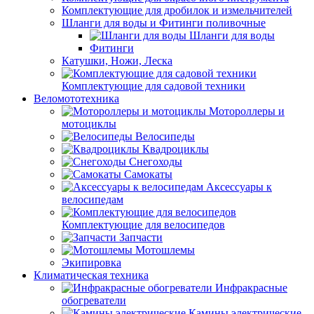
Комплектующие для дробилок и измельчителей
Шланги для воды и Фитинги поливочные
Шланги для воды
Фитинги
Катушки, Ножи, Леска
Комплектующие для садовой техники
Веломототехника
Мотороллеры и
мотоциклы
Велосипеды
Квадроциклы
Снегоходы
Самокаты
Аксессуары к
велосипедам
Комплектующие для велосипедов
Запчасти
Мотошлемы
Экипировка
Климатическая техника
Инфракрасные
обогреватели
Камины электрические