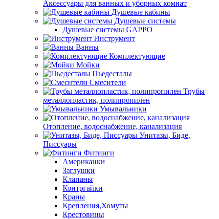
Аксессуары для ванных и уборных комнат
Душевые кабины
Душевые системы
Душевые системы GAPPO
Инструмент
Ванны
Комплектующие
Мойки
Пьедесталы
Смесители
Трубы
металлопластик, полипропилен
Умывальники
Отопление, водоснабжение, канализация
Унитазы, Биде,
Писсуары
Фитинги
Американки
Заглушки
Клапаны
Контргайки
Краны
Крепления,Хомуты
Крестовины