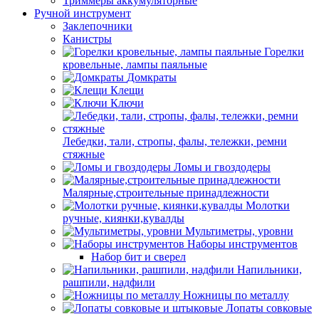
Триммеры аккумуляторные
Ручной инструмент
Заклепочники
Канистры
Горелки
кровельные, лампы паяльные
Домкраты
Клещи
Ключи
Лебедки, тали, стропы, фалы, тележки, ремни
стяжные
Ломы и гвоздодеры
Малярные,строительные принадлежности
Молотки
ручные, киянки,кувалды
Мультиметры, уровни
Наборы инструментов
Набор бит и сверел
Напильники,
рашпили, надфили
Ножницы по металлу
Лопаты совковые