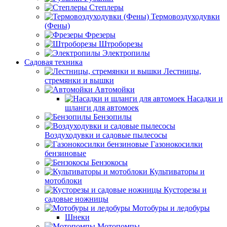
Степлеры
Термовоздуходувки
(Фены)
Фрезеры
Штроборезы
Электропилы
Садовая техника
Лестницы,
стремянки и вышки
Автомойки
Насадки и
шланги для автомоек
Бензопилы
Воздуходувки и садовые пылесосы
Газонокосилки
бензиновые
Бензокосы
Культиваторы и
мотоблоки
Кусторезы и
садовые ножницы
Мотобуры и ледобуры
Шнеки
Мотопомпы