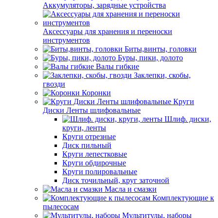
Аккумуляторы, зарядные устройства
Аксессуары для хранения и переноски
инструментов
Биты,винты, головки
Буры, пики, долото
Валы гибкие
Заклепки, скобы,
гвозди
Коронки
Круги
Диски Ленты шлифовальные
Шлиф. диски,
круги, ленты
Круги отрезные
Диск пильный
Круги лепестковые
Круги обдирочные
Круги полировальные
Диск точильный, круг заточной
Масла и смазки
Комплектующие к
пылесосам
Мультитулы, наборы