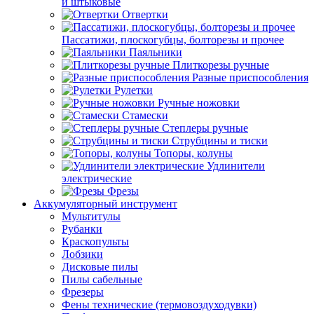
и штыковые
Отвертки
Пассатижи, плоскогубцы, болторезы и прочее
Паяльники
Плиткорезы ручные
Разные приспособления
Рулетки
Ручные ножовки
Стамески
Степлеры ручные
Струбцины и тиски
Топоры, колуны
Удлинители
электрические
Фрезы
Аккумуляторный инструмент
Мультитулы
Рубанки
Краскопульты
Лобзики
Дисковые пилы
Пилы сабельные
Фрезеры
Фены технические (термовоздуходувки)