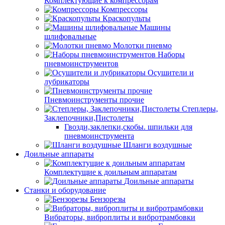
Комплектующие к компрессорам
Компрессоры
Краскопульты
Машины
шлифовальные
Молотки пневмо
Наборы
пневмоинструментов
Осушители и
лубрикаторы
Пневмоинструменты прочие
Степлеры,
Заклепочники,Пистолеты
Гвозди,заклепки,скобы. шпильки для
пневмоинструмента
Шланги воздушные
Доильные аппараты
Комплектущие к доильным аппаратам
Доильные аппараты
Станки и оборудование
Бензорезы
Вибраторы, виброплиты и вибротрамбовки