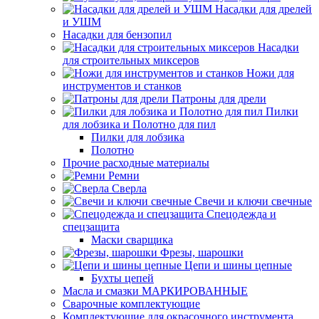
Насадки для дрелей
и УШМ
Насадки для бензопил
Насадки
для строительных миксеров
Ножи для
инструментов и станков
Патроны для дрели
Пилки
для лобзика и Полотно для пил
Пилки для лобзика
Полотно
Прочие расходные материалы
Ремни
Сверла
Свечи и ключи свечные
Спецодежда и
спецзащита
Маски сварщика
Фрезы, шарошки
Цепи и шины цепные
Бухты цепей
Масла и смазки МАРКИРОВАННЫЕ
Сварочные комплектующие
Комплектующие для окрасочного инструмента