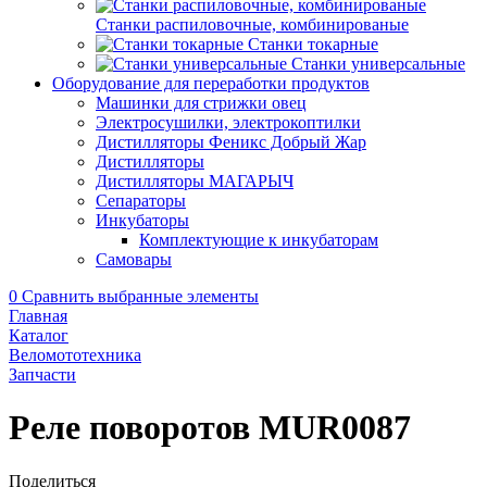
Станки распиловочные, комбинированые
Станки токарные
Станки универсальные
Оборудование для переработки продуктов
Машинки для стрижки овец
Электросушилки, электрокоптилки
Дистилляторы Феникс Добрый Жар
Дистилляторы
Дистилляторы МАГАРЫЧ
Сепараторы
Инкубаторы
Комплектующие к инкубаторам
Самовары
0
Сравнить выбранные элементы
Главная
Каталог
Веломототехника
Запчасти
Реле поворотов MUR0087
Поделиться