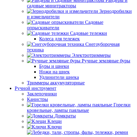
Райдеры и
садовые минитракторы
Зернодробилки
и измельчители
Садовые
опрыскиватели
Садовые тележки
Колеса для тележек
Снегоуборочная
техника
Электротриммеры
Ручные земляные буры
Буры и шнеки
Ножи на шнек
Удлинители шнека
Триммеры аккумуляторные
Ручной инструмент
Заклепочники
Канистры
Горелки
кровельные, лампы паяльные
Домкраты
Клещи
Ключи