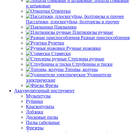
Лопаты совковые
и штыковые
Отвертки
Пассатижи, плоскогубцы, болторезы и прочее
Паяльники
Плиткорезы ручные
Разные приспособления
Рулетки
Ручные ножовки
Стамески
Степлеры ручные
Струбцины и тиски
Топоры, колуны
Удлинители
электрические
Фрезы
Аккумуляторный инструмент
Мультитулы
Рубанки
Краскопульты
Лобзики
Дисковые пилы
Пилы сабельные
Фрезеры