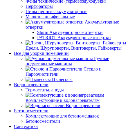
Фены технические (термовоздуходувки)
Перфораторы
Пилы цепные аккумуляторные
Машины шлифовальные
Аккумуляторные
отвертки
Sturm Аккумуляторные отвертки
PATRIOT Аккумуляторные отвертки
Дрели, Шуруповерты, Винтоверты, Гайковерты
Все для уборки помещений
Ручные
подметальные машины
Стекло и
Пароочистители
Пылесосы
Водонагреватели
Термостаты, аноды
Комплектующие к водонагревателям
Водонагреватели
Бетоносмесители
Комплектующие для бетономешалок
Бетоносмесители
Сантехника