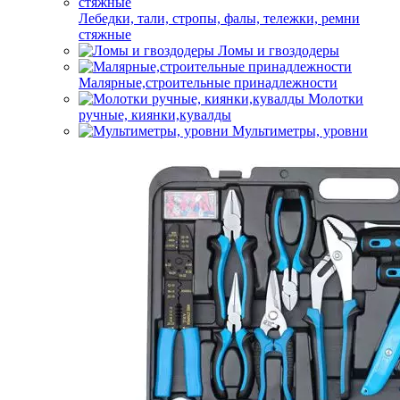
Лебедки, тали, стропы, фалы, тележки, ремни
стяжные
Ломы и гвоздодеры
Малярные,строительные принадлежности
Молотки
ручные, киянки,кувалды
Мультиметры, уровни