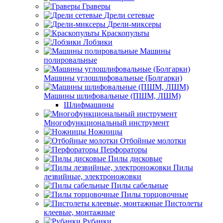
Граверы
Дрели сетевые
Дрели-миксеры
Краскопульты
Лобзики
Машины
полировальные
Машины углошлифовальные (Болгарки)
Машины шлифовальные (ПШМ, ЛШМ)
Шлифмашины
Многофункциональный инструмент
Ножницы
Отбойные молотки
Перфораторы
Пилы дисковые
Пилы
лезвийные, электроножовки
Пилы сабельные
Пилы торцовочные
Пистолеты
клеевые, монтажные
Рубанки