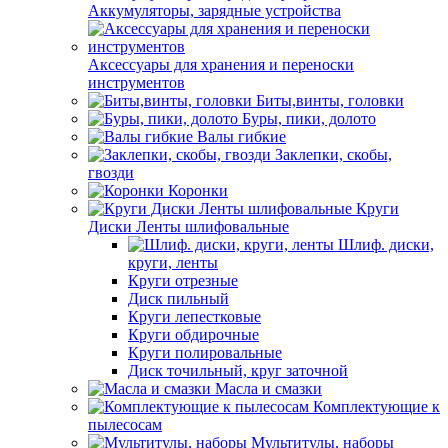
Аккумуляторы, зарядные устройства
Аксессуары для хранения и переноски
инструментов
Биты,винты, головки
Буры, пики, долото
Валы гибкие
Заклепки, скобы,
гвозди
Коронки
Круги
Диски Ленты шлифовальные
Шлиф. диски,
круги, ленты
Круги отрезные
Диск пильный
Круги лепестковые
Круги обдирочные
Круги полировальные
Диск точильный, круг заточной
Масла и смазки
Комплектующие к
пылесосам
Мультитулы, наборы