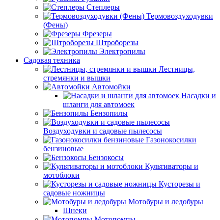
Степлеры
Термовоздуходувки
(Фены)
Фрезеры
Штроборезы
Электропилы
Садовая техника
Лестницы,
стремянки и вышки
Автомойки
Насадки и
шланги для автомоек
Бензопилы
Воздуходувки и садовые пылесосы
Газонокосилки
бензиновые
Бензокосы
Культиваторы и
мотоблоки
Кусторезы и
садовые ножницы
Мотобуры и ледобуры
Шнеки
Мотопомпы