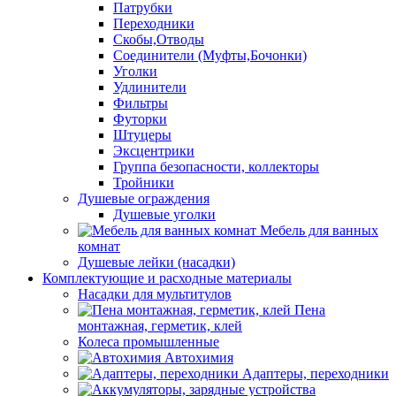
Патрубки
Переходники
Скобы,Отводы
Соединители (Муфты,Бочонки)
Уголки
Удлинители
Фильтры
Футорки
Штуцеры
Эксцентрики
Группа безопасности, коллекторы
Тройники
Душевые ограждения
Душевые уголки
Мебель для ванных
комнат
Душевые лейки (насадки)
Комплектующие и расходные материалы
Насадки для мультитулов
Пена
монтажная, герметик, клей
Колеса промышленные
Автохимия
Адаптеры, переходники