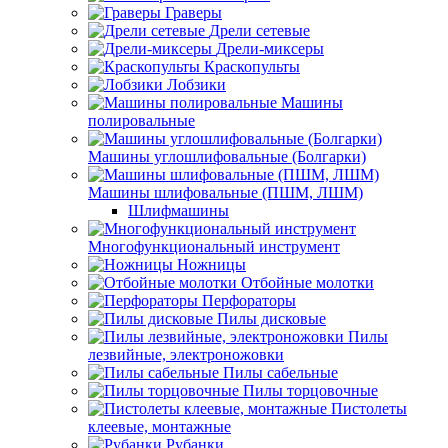
Граверы
Дрели сетевые
Дрели-миксеры
Краскопульты
Лобзики
Машины
полировальные
Машины углошлифовальные (Болгарки)
Машины шлифовальные (ПШМ, ЛШМ)
Шлифмашины
Многофункциональный инструмент
Ножницы
Отбойные молотки
Перфораторы
Пилы дисковые
Пилы
лезвийные, электроножовки
Пилы сабельные
Пилы торцовочные
Пистолеты
клеевые, монтажные
Рубанки