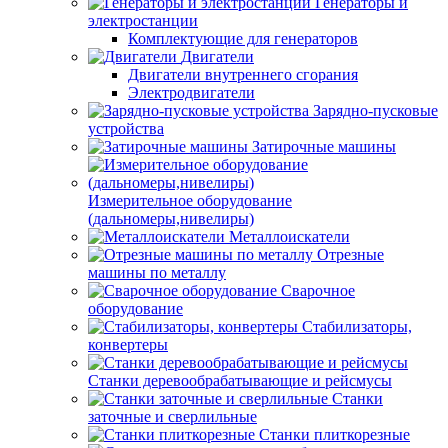
Генераторы и
электростанции
Комплектующие для генераторов
Двигатели
Двигатели внутреннего сгорания
Электродвигатели
Зарядно-пусковые
устройства
Затирочные машины
Измерительное оборудование
(дальномеры,нивелиры)
Металлоискатели
Отрезные
машины по металлу
Сварочное
оборудование
Стабилизаторы,
конвертеры
Станки деревообрабатывающие и рейсмусы
Станки
заточные и сверлильные
Станки плиткорезные