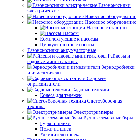
Газонокосилки
электрические
Навесное оборудование
Насосное оборудование
Насосные станции
Насосы
Комплектующие к насосам
Циркуляционные насосы
Газонокосилки аккумуляторные
Райдеры и
садовые минитракторы
Зернодробилки
и измельчители
Садовые
опрыскиватели
Садовые тележки
Колеса для тележек
Снегоуборочная
техника
Электротриммеры
Ручные земляные буры
Буры и шнеки
Ножи на шнек
Удлинители шнека