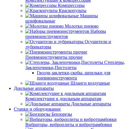
Комплектующие к компрессорам
Компрессоры
Краскопульты
Машины
шлифовальные
Молотки пневмо
Наборы
пневмоинструментов
Осушители и
лубрикаторы
Пневмоинструменты прочие
Степлеры,
Заклепочники,Пистолеты
Гвозди,заклепки,скобы. шпильки для
пневмоинструмента
Шланги воздушные
Доильные аппараты
Комплектущие к доильным аппаратам
Доильные аппараты
Станки и оборудование
Бензорезы
Вибраторы, виброплиты и вибротрамбовки