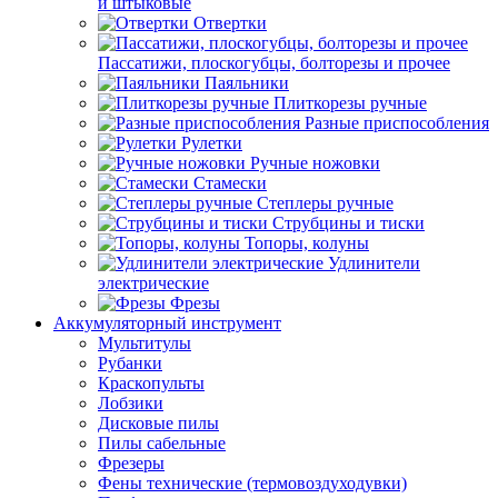
и штыковые
Отвертки
Пассатижи, плоскогубцы, болторезы и прочее
Паяльники
Плиткорезы ручные
Разные приспособления
Рулетки
Ручные ножовки
Стамески
Степлеры ручные
Струбцины и тиски
Топоры, колуны
Удлинители
электрические
Фрезы
Аккумуляторный инструмент
Мультитулы
Рубанки
Краскопульты
Лобзики
Дисковые пилы
Пилы сабельные
Фрезеры
Фены технические (термовоздуходувки)