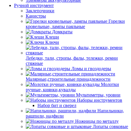
Триммеры аккумуляторные
Ручной инструмент
Заклепочники
Канистры
Горелки
кровельные, лампы паяльные
Домкраты
Клещи
Ключи
Лебедки, тали, стропы, фалы, тележки, ремни
стяжные
Ломы и гвоздодеры
Малярные,строительные принадлежности
Молотки
ручные, киянки,кувалды
Мультиметры, уровни
Наборы инструментов
Набор бит и сверел
Напильники,
рашпили, надфили
Ножницы по металлу
Лопаты совковые