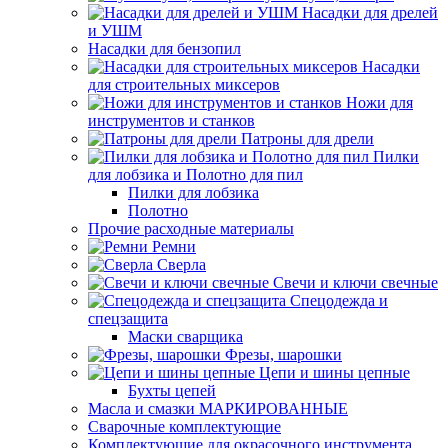
Насадки для дрелей
и УШМ
Насадки для бензопил
Насадки
для строительных миксеров
Ножи для
инструментов и станков
Патроны для дрели
Пилки
для лобзика и Полотно для пил
Пилки для лобзика
Полотно
Прочие расходные материалы
Ремни
Сверла
Свечи и ключи свечные
Спецодежда и
спецзащита
Маски сварщика
Фрезы, шарошки
Цепи и шины цепные
Бухты цепей
Масла и смазки МАРКИРОВАННЫЕ
Сварочные комплектующие
Комплектующие для окрасочного инструмента