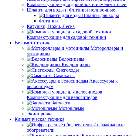
Комплектующие для дробилок и измельчителей
Шланги для воды и Фитинги поливочные
Шланги для воды
Фитинги
Катушки, Ножи, Леска
Комплектующие для садовой техники
Веломототехника
Мотороллеры и
мотоциклы
Велосипеды
Квадроциклы
Снегоходы
Самокаты
Аксессуары к
велосипедам
Комплектующие для велосипедов
Запчасти
Мотошлемы
Экипировка
Климатическая техника
Инфракрасные
обогреватели
Камины электрические