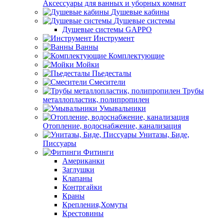
Аксессуары для ванных и уборных комнат
Душевые кабины
Душевые системы
Душевые системы GAPPO
Инструмент
Ванны
Комплектующие
Мойки
Пьедесталы
Смесители
Трубы
металлопластик, полипропилен
Умывальники
Отопление, водоснабжение, канализация
Унитазы, Биде,
Писсуары
Фитинги
Американки
Заглушки
Клапаны
Контргайки
Краны
Крепления,Хомуты
Крестовины