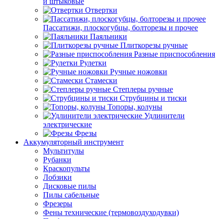
и штыковые
Отвертки
Пассатижи, плоскогубцы, болторезы и прочее
Паяльники
Плиткорезы ручные
Разные приспособления
Рулетки
Ручные ножовки
Стамески
Степлеры ручные
Струбцины и тиски
Топоры, колуны
Удлинители
электрические
Фрезы
Аккумуляторный инструмент
Мультитулы
Рубанки
Краскопульты
Лобзики
Дисковые пилы
Пилы сабельные
Фрезеры
Фены технические (термовоздуходувки)