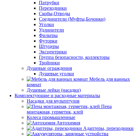
Патрубки
Переходники
Скобы,Отводы
Соединители (Муфты,Бочонки)
Уголки
Удлинители
Фильтры
Футорки
Штуцеры
Эксцентрики
Группа безопасности, коллекторы
Тройники
Душевые ограждения
Душевые уголки
Мебель для ванных
комнат
Душевые лейки (насадки)
Комплектующие и расходные материалы
Насадки для мультитулов
Пена
монтажная, герметик, клей
Колеса промышленные
Автохимия
Адаптеры, переходники