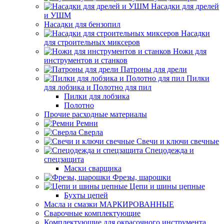
Насадки для дрелей
и УШМ
Насадки для бензопил
Насадки
для строительных миксеров
Ножи для
инструментов и станков
Патроны для дрели
Пилки
для лобзика и Полотно для пил
Пилки для лобзика
Полотно
Прочие расходные материалы
Ремни
Сверла
Свечи и ключи свечные
Спецодежда и
спецзащита
Маски сварщика
Фрезы, шарошки
Цепи и шины цепные
Бухты цепей
Масла и смазки МАРКИРОВАННЫЕ
Сварочные комплектующие
Комплектующие для окрасочного инструмента