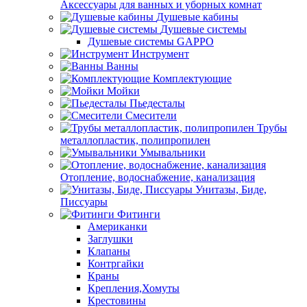
Аксессуары для ванных и уборных комнат
Душевые кабины
Душевые системы
Душевые системы GAPPO
Инструмент
Ванны
Комплектующие
Мойки
Пьедесталы
Смесители
Трубы
металлопластик, полипропилен
Умывальники
Отопление, водоснабжение, канализация
Унитазы, Биде,
Писсуары
Фитинги
Американки
Заглушки
Клапаны
Контргайки
Краны
Крепления,Хомуты
Крестовины