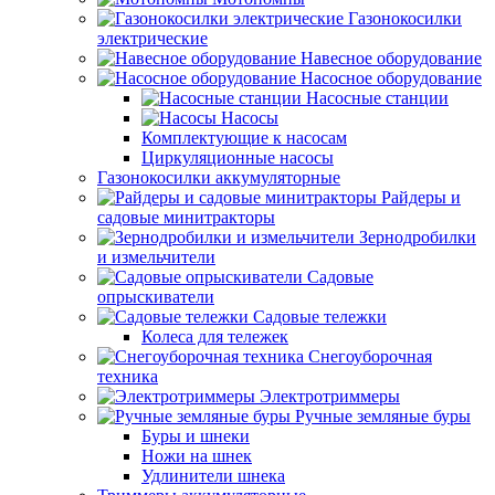
Газонокосилки
электрические
Навесное оборудование
Насосное оборудование
Насосные станции
Насосы
Комплектующие к насосам
Циркуляционные насосы
Газонокосилки аккумуляторные
Райдеры и
садовые минитракторы
Зернодробилки
и измельчители
Садовые
опрыскиватели
Садовые тележки
Колеса для тележек
Снегоуборочная
техника
Электротриммеры
Ручные земляные буры
Буры и шнеки
Ножи на шнек
Удлинители шнека