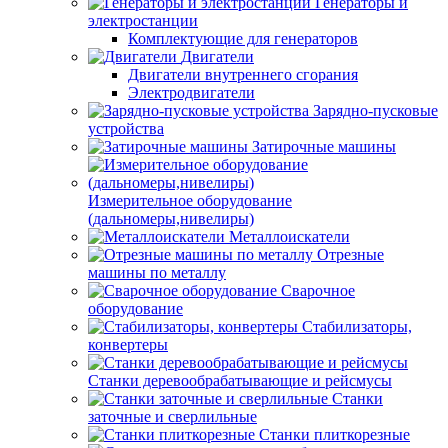
Генераторы и
электростанции
Комплектующие для генераторов
Двигатели
Двигатели внутреннего сгорания
Электродвигатели
Зарядно-пусковые
устройства
Затирочные машины
Измерительное оборудование
(дальномеры,нивелиры)
Металлоискатели
Отрезные
машины по металлу
Сварочное
оборудование
Стабилизаторы,
конвертеры
Станки деревообрабатывающие и рейсмусы
Станки
заточные и сверлильные
Станки плиткорезные