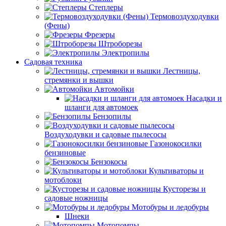
Степлеры
Термовоздуходувки
(Фены)
Фрезеры
Штроборезы
Электропилы
Садовая техника
Лестницы,
стремянки и вышки
Автомойки
Насадки и
шланги для автомоек
Бензопилы
Воздуходувки и садовые пылесосы
Газонокосилки
бензиновые
Бензокосы
Культиваторы и
мотоблоки
Кусторезы и
садовые ножницы
Мотобуры и ледобуры
Шнеки
Мотопомпы