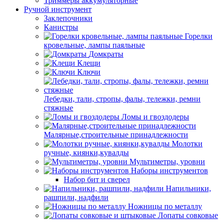
Триммеры аккумуляторные
Ручной инструмент
Заклепочники
Канистры
Горелки
кровельные, лампы паяльные
Домкраты
Клещи
Ключи
Лебедки, тали, стропы, фалы, тележки, ремни
стяжные
Ломы и гвоздодеры
Малярные,строительные принадлежности
Молотки
ручные, киянки,кувалды
Мультиметры, уровни
Наборы инструментов
Набор бит и сверел
Напильники,
рашпили, надфили
Ножницы по металлу
Лопаты совковые