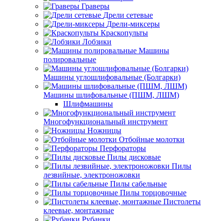
Граверы
Дрели сетевые
Дрели-миксеры
Краскопульты
Лобзики
Машины
полировальные
Машины углошлифовальные (Болгарки)
Машины шлифовальные (ПШМ, ЛШМ)
Шлифмашины
Многофункциональный инструмент
Ножницы
Отбойные молотки
Перфораторы
Пилы дисковые
Пилы
лезвийные, электроножовки
Пилы сабельные
Пилы торцовочные
Пистолеты
клеевые, монтажные
Рубанки