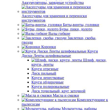
Аккумуляторы, зарядные устройства
Аксессуары для хранения и переноски
инструментов
Биты,винты, головки
Буры, пики, долото
Валы гибкие
Заклепки, скобы,
гвозди
Коронки
Круги
Диски Ленты шлифовальные
Шлиф. диски,
круги, ленты
Круги отрезные
Диск пильный
Круги лепестковые
Круги обдирочные
Круги полировальные
Диск точильный, круг заточной
Масла и смазки
Комплектующие к
пылесосам
Мультитулы, наборы