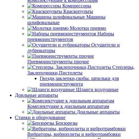
Комплектующие к компрессорам
Компрессоры
Краскопульты
Машины
шлифовальные
Молотки пневмо
Наборы
пневмоинструментов
Осушители и
лубрикаторы
Пневмоинструменты прочие
Степлеры,
Заклепочники,Пистолеты
Гвозди,заклепки,скобы. шпильки для
пневмоинструмента
Шланги воздушные
Доильные аппараты
Комплектущие к доильным аппаратам
Доильные аппараты
Станки и оборудование
Бензорезы
Вибраторы, виброплиты и вибротрамбовки