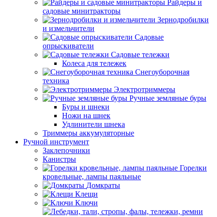
Райдеры и
садовые минитракторы
Зернодробилки
и измельчители
Садовые
опрыскиватели
Садовые тележки
Колеса для тележек
Снегоуборочная
техника
Электротриммеры
Ручные земляные буры
Буры и шнеки
Ножи на шнек
Удлинители шнека
Триммеры аккумуляторные
Ручной инструмент
Заклепочники
Канистры
Горелки
кровельные, лампы паяльные
Домкраты
Клещи
Ключи