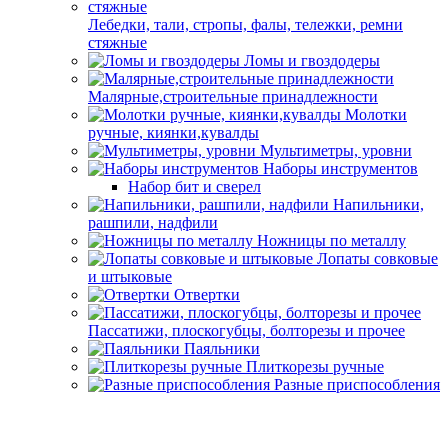
Лебедки, тали, стропы, фалы, тележки, ремни
стяжные
Ломы и гвоздодеры
Малярные,строительные принадлежности
Молотки
ручные, киянки,кувалды
Мультиметры, уровни
Наборы инструментов
Набор бит и сверел
Напильники,
рашпили, надфили
Ножницы по металлу
Лопаты совковые
и штыковые
Отвертки
Пассатижи, плоскогубцы, болторезы и прочее
Паяльники
Плиткорезы ручные
Разные приспособления