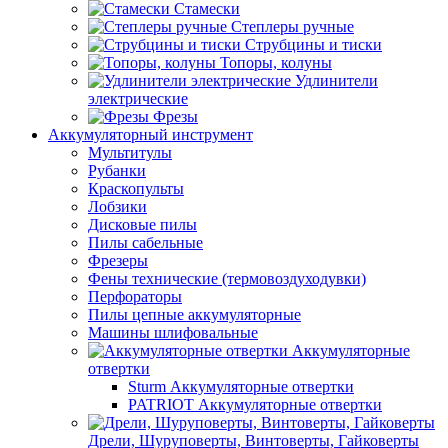
Стамески
Степлеры ручные
Струбцины и тиски
Топоры, колуны
Удлинители
электрические
Фрезы
Аккумуляторный инструмент
Мультитулы
Рубанки
Краскопульты
Лобзики
Дисковые пилы
Пилы сабельные
Фрезеры
Фены технические (термовоздуходувки)
Перфораторы
Пилы цепные аккумуляторные
Машины шлифовальные
Аккумуляторные
отвертки
Sturm Аккумуляторные отвертки
PATRIOT Аккумуляторные отвертки
Дрели, Шуруповерты, Винтоверты, Гайковерты