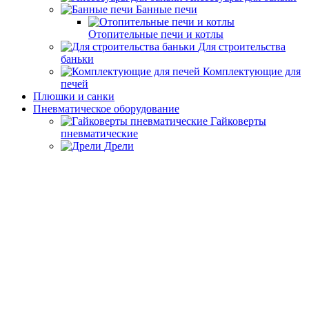
Банные печи
Отопительные печи и котлы
Для строительства
баньки
Комплектующие для
печей
Плюшки и санки
Пневматическое оборудование
Гайковерты
пневматические
Дрели
Комплектующие к компрессорам
Компрессоры
Краскопульты
Машины
шлифовальные
Молотки пневмо
Наборы
пневмоинструментов
Осушители и
лубрикаторы
Пневмоинструменты прочие