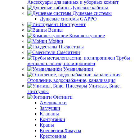
Аксессуары для ванных и уборных комнат
Душевые кабины
Душевые системы
Душевые системы GAPPO
Инструмент
Ванны
Комплектующие
Мойки
Пьедесталы
Смесители
Трубы
металлопластик, полипропилен
Умывальники
Отопление, водоснабжение, канализация
Унитазы, Биде,
Писсуары
Фитинги
Американки
Заглушки
Клапаны
Контргайки
Краны
Крепления,Хомуты
Крестовины