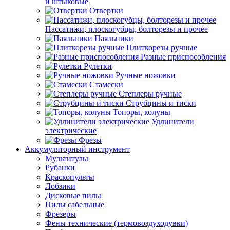
и штыковые
Отвертки
Пассатижи, плоскогубцы, болторезы и прочее
Паяльники
Плиткорезы ручные
Разные приспособления
Рулетки
Ручные ножовки
Стамески
Степлеры ручные
Струбцины и тиски
Топоры, колуны
Удлинители
электрические
Фрезы
Аккумуляторный инструмент
Мультитулы
Рубанки
Краскопульты
Лобзики
Дисковые пилы
Пилы сабельные
Фрезеры
Фены технические (термовоздуходувки)