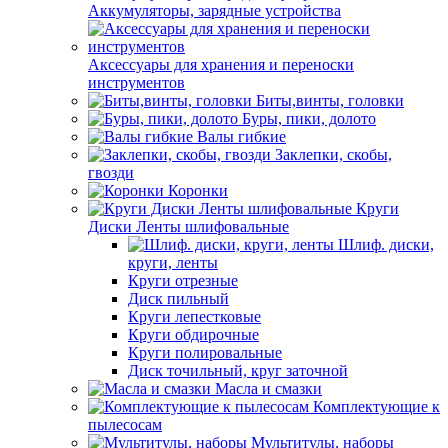
Аккумуляторы, зарядные устройства
Аксессуары для хранения и переноски
инструментов
Биты,винты, головки
Буры, пики, долото
Валы гибкие
Заклепки, скобы,
гвозди
Коронки
Круги
Диски Ленты шлифовальные
Шлиф. диски,
круги, ленты
Круги отрезные
Диск пильный
Круги лепестковые
Круги обдирочные
Круги полировальные
Диск точильный, круг заточной
Масла и смазки
Комплектующие к
пылесосам
Мультитулы, наборы