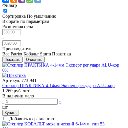
Фильтр
Сортировка
По умолчанию
Выбрать по параметрам
Розничная цена
-
Производитель
Все
Patriot
Кобальт
Sturm
Практика
Показать
Очистить
0%
Артикул:
773-941
Степлер ПРАКТИКА 4-14мм Эксперт рег.удара ALU-кор
1 260 руб.
/шт
В наличии мало
-
+
шт
Купить
Добавить к сравнению