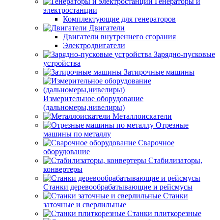
Генераторы и
электростанции
Комплектующие для генераторов
Двигатели
Двигатели внутреннего сгорания
Электродвигатели
Зарядно-пусковые
устройства
Затирочные машины
Измерительное оборудование
(дальномеры,нивелиры)
Металлоискатели
Отрезные
машины по металлу
Сварочное
оборудование
Стабилизаторы,
конвертеры
Станки деревообрабатывающие и рейсмусы
Станки
заточные и сверлильные
Станки плиткорезные