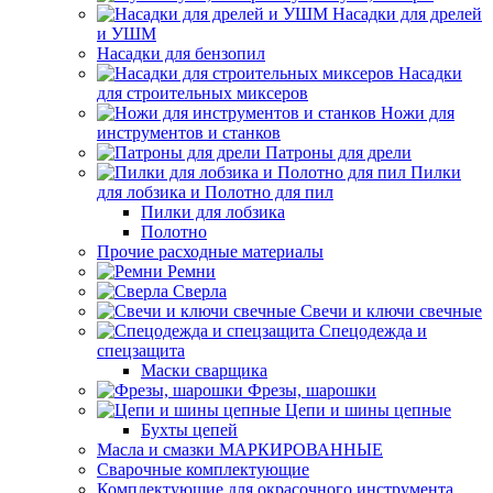
Насадки для дрелей
и УШМ
Насадки для бензопил
Насадки
для строительных миксеров
Ножи для
инструментов и станков
Патроны для дрели
Пилки
для лобзика и Полотно для пил
Пилки для лобзика
Полотно
Прочие расходные материалы
Ремни
Сверла
Свечи и ключи свечные
Спецодежда и
спецзащита
Маски сварщика
Фрезы, шарошки
Цепи и шины цепные
Бухты цепей
Масла и смазки МАРКИРОВАННЫЕ
Сварочные комплектующие
Комплектующие для окрасочного инструмента