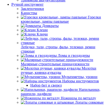
Триммеры аккумуляторные
Ручной инструмент
Заклепочники
Канистры
Горелки
кровельные, лампы паяльные
Домкраты
Клещи
Ключи
Лебедки, тали, стропы, фалы, тележки, ремни
стяжные
Ломы и гвоздодеры
Малярные,строительные принадлежности
Молотки
ручные, киянки,кувалды
Мультиметры, уровни
Наборы инструментов
Набор бит и сверел
Напильники,
рашпили, надфили
Ножницы по металлу
Лопаты совковые