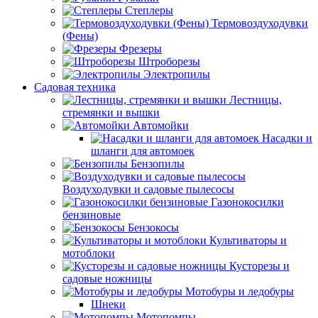
Степлеры
Термовоздуходувки
(Фены)
Фрезеры
Штроборезы
Электропилы
Садовая техника
Лестницы,
стремянки и вышки
Автомойки
Насадки и
шланги для автомоек
Бензопилы
Воздуходувки и садовые пылесосы
Газонокосилки
бензиновые
Бензокосы
Культиваторы и
мотоблоки
Кусторезы и
садовые ножницы
Мотобуры и ледобуры
Шнеки
Мотопомпы