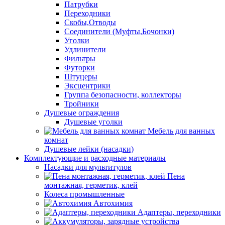
Патрубки
Переходники
Скобы,Отводы
Соединители (Муфты,Бочонки)
Уголки
Удлинители
Фильтры
Футорки
Штуцеры
Эксцентрики
Группа безопасности, коллекторы
Тройники
Душевые ограждения
Душевые уголки
Мебель для ванных
комнат
Душевые лейки (насадки)
Комплектующие и расходные материалы
Насадки для мультитулов
Пена
монтажная, герметик, клей
Колеса промышленные
Автохимия
Адаптеры, переходники