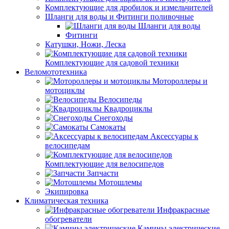
Комплектующие для дробилок и измельчителей
Шланги для воды и Фитинги поливочные
Шланги для воды
Фитинги
Катушки, Ножи, Леска
Комплектующие для садовой техники
Веломототехника
Мотороллеры и
мотоциклы
Велосипеды
Квадроциклы
Снегоходы
Самокаты
Аксессуары к
велосипедам
Комплектующие для велосипедов
Запчасти
Мотошлемы
Экипировка
Климатическая техника
Инфракрасные
обогреватели
Камины электрические