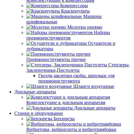
Комплектующие к компрессорам
Компрессоры
Краскопульты
Машины
шлифовальные
Молотки пневмо
Наборы
пневмоинструментов
Осушители и
лубрикаторы
Пневмоинструменты прочие
Степлеры,
Заклепочники,Пистолеты
Гвозди,заклепки,скобы. шпильки для
пневмоинструмента
Шланги воздушные
Доильные аппараты
Комплектущие к доильным аппаратам
Доильные аппараты
Станки и оборудование
Бензорезы
Вибраторы, виброплиты и вибротрамбовки