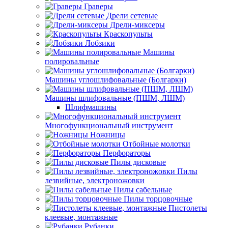
Граверы
Дрели сетевые
Дрели-миксеры
Краскопульты
Лобзики
Машины
полировальные
Машины углошлифовальные (Болгарки)
Машины шлифовальные (ПШМ, ЛШМ)
Шлифмашины
Многофункциональный инструмент
Ножницы
Отбойные молотки
Перфораторы
Пилы дисковые
Пилы
лезвийные, электроножовки
Пилы сабельные
Пилы торцовочные
Пистолеты
клеевые, монтажные
Рубанки