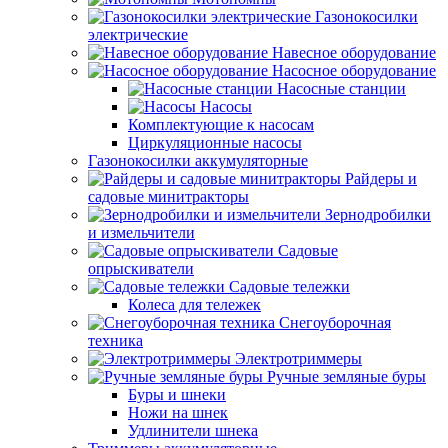
Газонокосилки
электрические
Навесное оборудование
Насосное оборудование
Насосные станции
Насосы
Комплектующие к насосам
Циркуляционные насосы
Газонокосилки аккумуляторные
Райдеры и
садовые минитракторы
Зернодробилки
и измельчители
Садовые
опрыскиватели
Садовые тележки
Колеса для тележек
Снегоуборочная
техника
Электротриммеры
Ручные земляные буры
Буры и шнеки
Ножи на шнек
Удлинители шнека