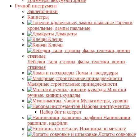
Триммеры аккумуляторные
Ручной инструмент
Заклепочники
Канистры
Горелки
кровельные, лампы паяльные
Домкраты
Клещи
Ключи
Лебедки, тали, стропы, фалы, тележки, ремни
стяжные
Ломы и гвоздодеры
Малярные,строительные принадлежности
Молотки
ручные, киянки,кувалды
Мультиметры, уровни
Наборы инструментов
Набор бит и сверел
Напильники,
рашпили, надфили
Ножницы по металлу
Лопаты совковые