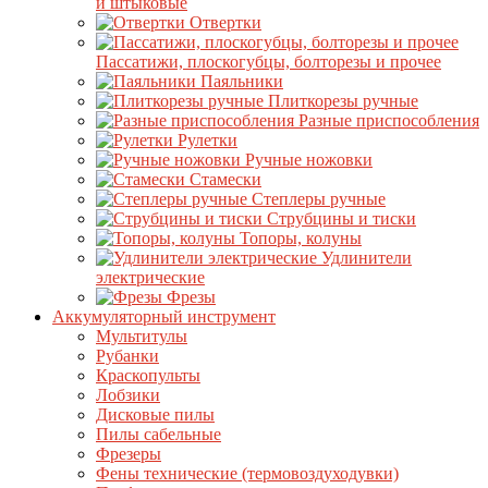
и штыковые
Отвертки
Пассатижи, плоскогубцы, болторезы и прочее
Паяльники
Плиткорезы ручные
Разные приспособления
Рулетки
Ручные ножовки
Стамески
Степлеры ручные
Струбцины и тиски
Топоры, колуны
Удлинители
электрические
Фрезы
Аккумуляторный инструмент
Мультитулы
Рубанки
Краскопульты
Лобзики
Дисковые пилы
Пилы сабельные
Фрезеры
Фены технические (термовоздуходувки)