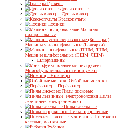
Граверы
Дрели сетевые
Дрели-миксеры
Краскопульты
Лобзики
Машины
полировальные
Машины углошлифовальные (Болгарки)
Машины шлифовальные (ПШМ, ЛШМ)
Шлифмашины
Многофункциональный инструмент
Ножницы
Отбойные молотки
Перфораторы
Пилы дисковые
Пилы
лезвийные, электроножовки
Пилы сабельные
Пилы торцовочные
Пистолеты
клеевые, монтажные
Рубанки