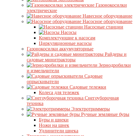
Газонокосилки
электрические
Навесное оборудование
Насосное оборудование
Насосные станции
Насосы
Комплектующие к насосам
Циркуляционные насосы
Газонокосилки аккумуляторные
Райдеры и
садовые минитракторы
Зернодробилки
и измельчители
Садовые
опрыскиватели
Садовые тележки
Колеса для тележек
Снегоуборочная
техника
Электротриммеры
Ручные земляные буры
Буры и шнеки
Ножи на шнек
Удлинители шнека