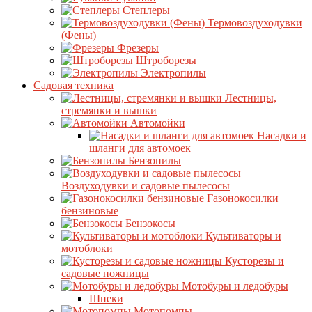
Степлеры
Термовоздуходувки
(Фены)
Фрезеры
Штроборезы
Электропилы
Садовая техника
Лестницы,
стремянки и вышки
Автомойки
Насадки и
шланги для автомоек
Бензопилы
Воздуходувки и садовые пылесосы
Газонокосилки
бензиновые
Бензокосы
Культиваторы и
мотоблоки
Кусторезы и
садовые ножницы
Мотобуры и ледобуры
Шнеки
Мотопомпы