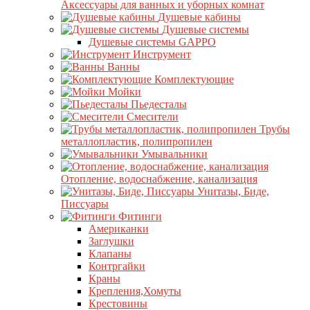
Аксессуары для ванных и уборных комнат
Душевые кабины
Душевые системы
Душевые системы GAPPO
Инструмент
Ванны
Комплектующие
Мойки
Пьедесталы
Смесители
Трубы
металлопластик, полипропилен
Умывальники
Отопление, водоснабжение, канализация
Унитазы, Биде,
Писсуары
Фитинги
Американки
Заглушки
Клапаны
Контргайки
Краны
Крепления,Хомуты
Крестовины