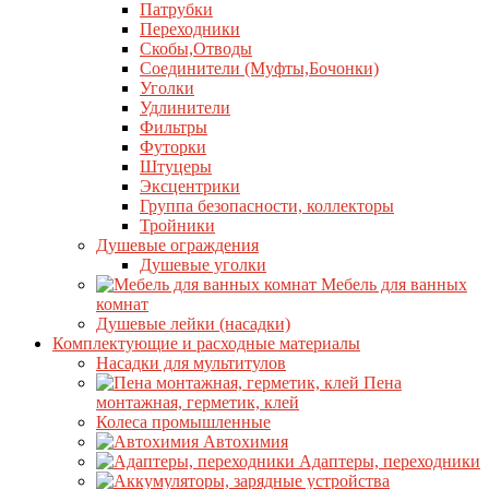
Патрубки
Переходники
Скобы,Отводы
Соединители (Муфты,Бочонки)
Уголки
Удлинители
Фильтры
Футорки
Штуцеры
Эксцентрики
Группа безопасности, коллекторы
Тройники
Душевые ограждения
Душевые уголки
Мебель для ванных
комнат
Душевые лейки (насадки)
Комплектующие и расходные материалы
Насадки для мультитулов
Пена
монтажная, герметик, клей
Колеса промышленные
Автохимия
Адаптеры, переходники