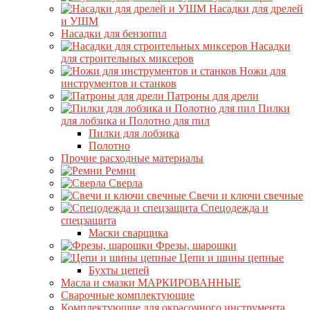
Насадки для дрелей
и УШМ
Насадки для бензопил
Насадки
для строительных миксеров
Ножи для
инструментов и станков
Патроны для дрели
Пилки
для лобзика и Полотно для пил
Пилки для лобзика
Полотно
Прочие расходные материалы
Ремни
Сверла
Свечи и ключи свечные
Спецодежда и
спецзащита
Маски сварщика
Фрезы, шарошки
Цепи и шины цепные
Бухты цепей
Масла и смазки МАРКИРОВАННЫЕ
Сварочные комплектующие
Комплектующие для окрасочного инструмента