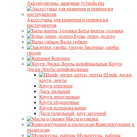
Аккумуляторы, зарядные устройства
Аксессуары для хранения и переноски
инструментов
Биты,винты, головки
Буры, пики, долото
Валы гибкие
Заклепки, скобы,
гвозди
Коронки
Круги
Диски Ленты шлифовальные
Шлиф. диски,
круги, ленты
Круги отрезные
Диск пильный
Круги лепестковые
Круги обдирочные
Круги полировальные
Диск точильный, круг заточной
Масла и смазки
Комплектующие к
пылесосам
Мультитулы, наборы