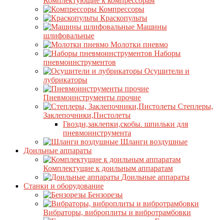
Комплектующие к компрессорам
Компрессоры
Краскопульты
Машины
шлифовальные
Молотки пневмо
Наборы
пневмоинструментов
Осушители и
лубрикаторы
Пневмоинструменты прочие
Степлеры,
Заклепочники,Пистолеты
Гвозди,заклепки,скобы. шпильки для
пневмоинструмента
Шланги воздушные
Доильные аппараты
Комплектущие к доильным аппаратам
Доильные аппараты
Станки и оборудование
Бензорезы
Вибраторы, виброплиты и вибротрамбовки