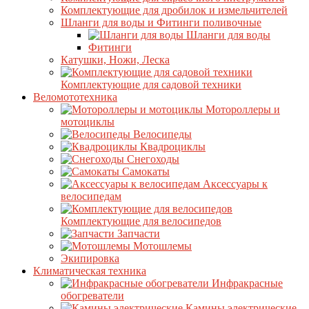
Комплектующие для дробилок и измельчителей
Шланги для воды и Фитинги поливочные
Шланги для воды
Фитинги
Катушки, Ножи, Леска
Комплектующие для садовой техники
Веломототехника
Мотороллеры и
мотоциклы
Велосипеды
Квадроциклы
Снегоходы
Самокаты
Аксессуары к
велосипедам
Комплектующие для велосипедов
Запчасти
Мотошлемы
Экипировка
Климатическая техника
Инфракрасные
обогреватели
Камины электрические