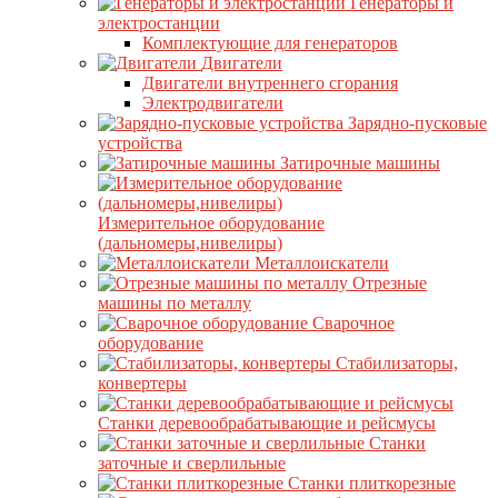
Генераторы и
электростанции
Комплектующие для генераторов
Двигатели
Двигатели внутреннего сгорания
Электродвигатели
Зарядно-пусковые
устройства
Затирочные машины
Измерительное оборудование
(дальномеры,нивелиры)
Металлоискатели
Отрезные
машины по металлу
Сварочное
оборудование
Стабилизаторы,
конвертеры
Станки деревообрабатывающие и рейсмусы
Станки
заточные и сверлильные
Станки плиткорезные