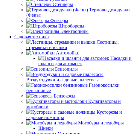
Степлеры
Термовоздуходувки
(Фены)
Фрезеры
Штроборезы
Электропилы
Садовая техника
Лестницы,
стремянки и вышки
Автомойки
Насадки и
шланги для автомоек
Бензопилы
Воздуходувки и садовые пылесосы
Газонокосилки
бензиновые
Бензокосы
Культиваторы и
мотоблоки
Кусторезы и
садовые ножницы
Мотобуры и ледобуры
Шнеки
Мотопомпы