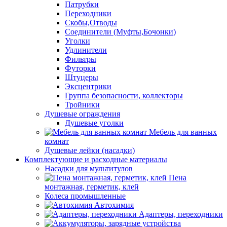
Патрубки
Переходники
Скобы,Отводы
Соединители (Муфты,Бочонки)
Уголки
Удлинители
Фильтры
Футорки
Штуцеры
Эксцентрики
Группа безопасности, коллекторы
Тройники
Душевые ограждения
Душевые уголки
Мебель для ванных
комнат
Душевые лейки (насадки)
Комплектующие и расходные материалы
Насадки для мультитулов
Пена
монтажная, герметик, клей
Колеса промышленные
Автохимия
Адаптеры, переходники