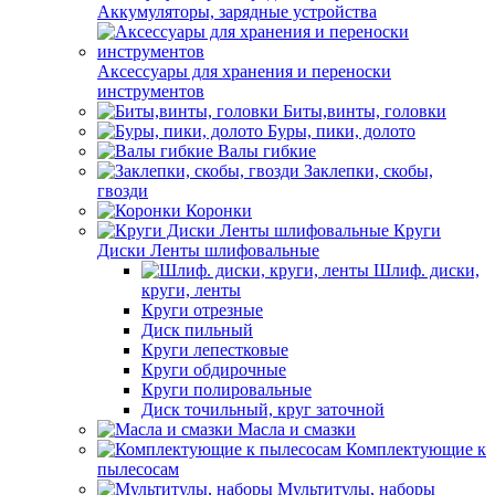
Аккумуляторы, зарядные устройства
Аксессуары для хранения и переноски
инструментов
Биты,винты, головки
Буры, пики, долото
Валы гибкие
Заклепки, скобы,
гвозди
Коронки
Круги
Диски Ленты шлифовальные
Шлиф. диски,
круги, ленты
Круги отрезные
Диск пильный
Круги лепестковые
Круги обдирочные
Круги полировальные
Диск точильный, круг заточной
Масла и смазки
Комплектующие к
пылесосам
Мультитулы, наборы