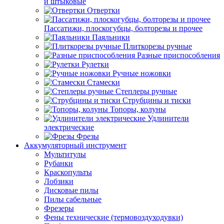
и штыковые
Отвертки
Пассатижи, плоскогубцы, болторезы и прочее
Паяльники
Плиткорезы ручные
Разные приспособления
Рулетки
Ручные ножовки
Стамески
Степлеры ручные
Струбцины и тиски
Топоры, колуны
Удлинители
электрические
Фрезы
Аккумуляторный инструмент
Мультитулы
Рубанки
Краскопульты
Лобзики
Дисковые пилы
Пилы сабельные
Фрезеры
Фены технические (термовоздуходувки)