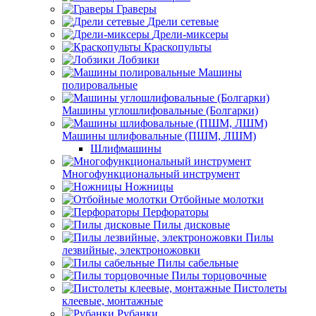
Граверы
Дрели сетевые
Дрели-миксеры
Краскопульты
Лобзики
Машины
полировальные
Машины углошлифовальные (Болгарки)
Машины шлифовальные (ПШМ, ЛШМ)
Шлифмашины
Многофункциональный инструмент
Ножницы
Отбойные молотки
Перфораторы
Пилы дисковые
Пилы
лезвийные, электроножовки
Пилы сабельные
Пилы торцовочные
Пистолеты
клеевые, монтажные
Рубанки