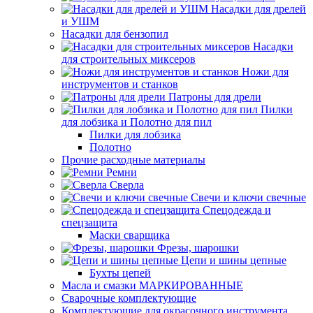
Насадки для дрелей
и УШМ
Насадки для бензопил
Насадки
для строительных миксеров
Ножи для
инструментов и станков
Патроны для дрели
Пилки
для лобзика и Полотно для пил
Пилки для лобзика
Полотно
Прочие расходные материалы
Ремни
Сверла
Свечи и ключи свечные
Спецодежда и
спецзащита
Маски сварщика
Фрезы, шарошки
Цепи и шины цепные
Бухты цепей
Масла и смазки МАРКИРОВАННЫЕ
Сварочные комплектующие
Комплектующие для окрасочного инструмента