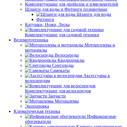
Комплектующие для дробилок и измельчителей
Шланги для воды и Фитинги поливочные
Шланги для воды
Фитинги
Катушки, Ножи, Леска
Комплектующие для садовой техники
Веломототехника
Мотороллеры и
мотоциклы
Велосипеды
Квадроциклы
Снегоходы
Самокаты
Аксессуары к
велосипедам
Комплектующие для велосипедов
Запчасти
Мотошлемы
Экипировка
Климатическая техника
Инфракрасные
обогреватели
Камины электрические