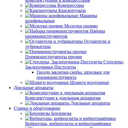
Комплектующие к компрессорам
Компрессоры
Краскопульты
Машины
шлифовальные
Молотки пневмо
Наборы
пневмоинструментов
Осушители и
лубрикаторы
Пневмоинструменты прочие
Степлеры,
Заклепочники,Пистолеты
Гвозди,заклепки,скобы. шпильки для
пневмоинструмента
Шланги воздушные
Доильные аппараты
Комплектущие к доильным аппаратам
Доильные аппараты
Станки и оборудование
Бензорезы
Вибраторы, виброплиты и вибротрамбовки