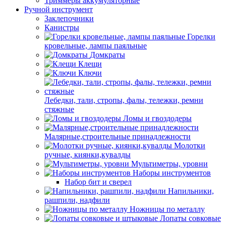
Триммеры аккумуляторные
Ручной инструмент
Заклепочники
Канистры
Горелки
кровельные, лампы паяльные
Домкраты
Клещи
Ключи
Лебедки, тали, стропы, фалы, тележки, ремни
стяжные
Ломы и гвоздодеры
Малярные,строительные принадлежности
Молотки
ручные, киянки,кувалды
Мультиметры, уровни
Наборы инструментов
Набор бит и сверел
Напильники,
рашпили, надфили
Ножницы по металлу
Лопаты совковые