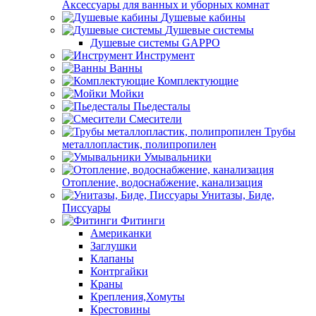
Аксессуары для ванных и уборных комнат
Душевые кабины
Душевые системы
Душевые системы GAPPO
Инструмент
Ванны
Комплектующие
Мойки
Пьедесталы
Смесители
Трубы
металлопластик, полипропилен
Умывальники
Отопление, водоснабжение, канализация
Унитазы, Биде,
Писсуары
Фитинги
Американки
Заглушки
Клапаны
Контргайки
Краны
Крепления,Хомуты
Крестовины