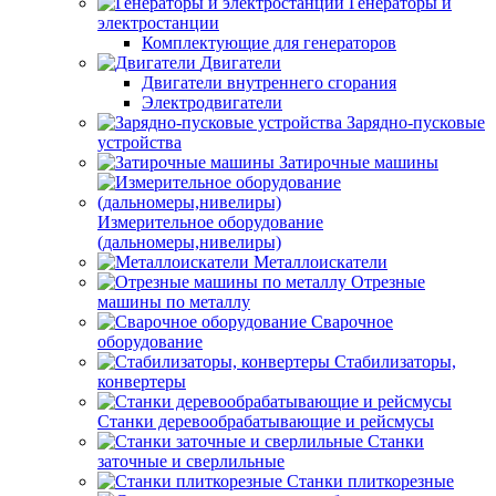
Генераторы и
электростанции
Комплектующие для генераторов
Двигатели
Двигатели внутреннего сгорания
Электродвигатели
Зарядно-пусковые
устройства
Затирочные машины
Измерительное оборудование
(дальномеры,нивелиры)
Металлоискатели
Отрезные
машины по металлу
Сварочное
оборудование
Стабилизаторы,
конвертеры
Станки деревообрабатывающие и рейсмусы
Станки
заточные и сверлильные
Станки плиткорезные