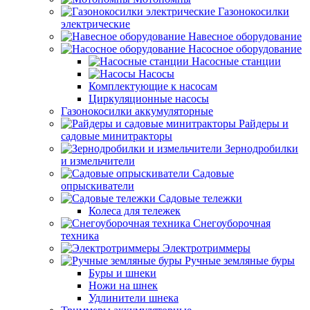
Газонокосилки
электрические
Навесное оборудование
Насосное оборудование
Насосные станции
Насосы
Комплектующие к насосам
Циркуляционные насосы
Газонокосилки аккумуляторные
Райдеры и
садовые минитракторы
Зернодробилки
и измельчители
Садовые
опрыскиватели
Садовые тележки
Колеса для тележек
Снегоуборочная
техника
Электротриммеры
Ручные земляные буры
Буры и шнеки
Ножи на шнек
Удлинители шнека