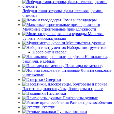
Лебедки, тали, стропы, фалы, тележки, ремни
стяжные
Ломы и гвоздодеры
Малярные,строительные принадлежности
Молотки
ручные, киянки,кувалды
Мультиметры, уровни
Наборы инструментов
Набор бит и сверел
Напильники,
рашпили, надфили
Ножницы по металлу
Лопаты совковые
и штыковые
Отвертки
Пассатижи, плоскогубцы, болторезы и прочее
Паяльники
Плиткорезы ручные
Разные приспособления
Рулетки
Ручные ножовки