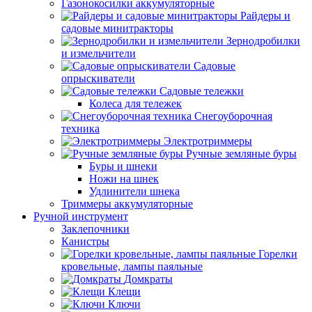
Газонокосилки аккумуляторные
Райдеры и
садовые минитракторы
Зернодробилки
и измельчители
Садовые
опрыскиватели
Садовые тележки
Колеса для тележек
Снегоуборочная
техника
Электротриммеры
Ручные земляные буры
Буры и шнеки
Ножи на шнек
Удлинители шнека
Триммеры аккумуляторные
Ручной инструмент
Заклепочники
Канистры
Горелки
кровельные, лампы паяльные
Домкраты
Клещи
Ключи