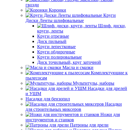
гвозди
Коронки
Круги
Диски Ленты шлифовальные
Шлиф. диски,
круги, ленты
Круги отрезные
Диск пильный
Круги лепестковые
Круги обдирочные
Круги полировальные
Диск точильный, круг заточной
Масла и смазки
Комплектующие к
пылесосам
Мультитулы, наборы
Насадки для дрелей
и УШМ
Насадки для бензопил
Насадки
для строительных миксеров
Ножи для
инструментов и станков
Патроны для дрели