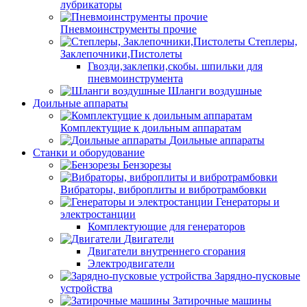
лубрикаторы
Пневмоинструменты прочие
Степлеры,
Заклепочники,Пистолеты
Гвозди,заклепки,скобы. шпильки для
пневмоинструмента
Шланги воздушные
Доильные аппараты
Комплектущие к доильным аппаратам
Доильные аппараты
Станки и оборудование
Бензорезы
Вибраторы, виброплиты и вибротрамбовки
Генераторы и
электростанции
Комплектующие для генераторов
Двигатели
Двигатели внутреннего сгорания
Электродвигатели
Зарядно-пусковые
устройства
Затирочные машины