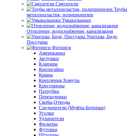
Смесители
Трубы
металлопластик, полипропилен
Умывальники
Отопление, водоснабжение, канализация
Унитазы, Биде,
Писсуары
Фитинги
Американки
Заглушки
Клапаны
Контргайки
Краны
Крепления,Хомуты
Крестовины
Патрубки
Переходники
Скобы,Отводы
Соединители (Муфты,Бочонки)
Уголки
Удлинители
Фильтры
Футорки
Штуцеры