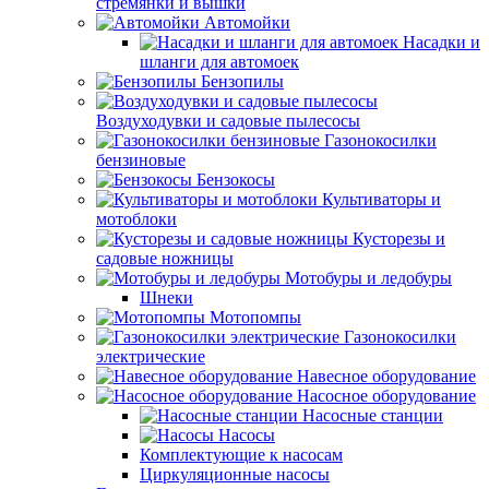
стремянки и вышки
Автомойки
Насадки и
шланги для автомоек
Бензопилы
Воздуходувки и садовые пылесосы
Газонокосилки
бензиновые
Бензокосы
Культиваторы и
мотоблоки
Кусторезы и
садовые ножницы
Мотобуры и ледобуры
Шнеки
Мотопомпы
Газонокосилки
электрические
Навесное оборудование
Насосное оборудование
Насосные станции
Насосы
Комплектующие к насосам
Циркуляционные насосы