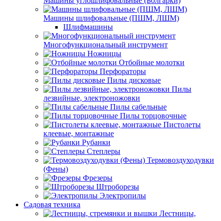
Машины углошлифовальные (Болгарки)
Машины шлифовальные (ПШМ, ЛШМ)
Шлифмашины
Многофункциональный инструмент
Ножницы
Отбойные молотки
Перфораторы
Пилы дисковые
Пилы
лезвийные, электроножовки
Пилы сабельные
Пилы торцовочные
Пистолеты
клеевые, монтажные
Рубанки
Степлеры
Термовоздуходувки
(Фены)
Фрезеры
Штроборезы
Электропилы
Садовая техника
Лестницы,