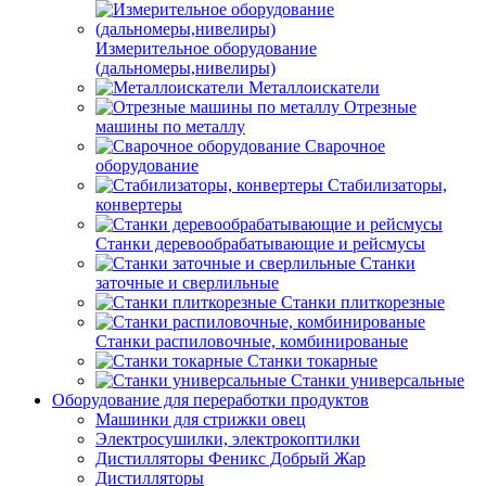
Измерительное оборудование
(дальномеры,нивелиры)
Металлоискатели
Отрезные
машины по металлу
Сварочное
оборудование
Стабилизаторы,
конвертеры
Станки деревообрабатывающие и рейсмусы
Станки
заточные и сверлильные
Станки плиткорезные
Станки распиловочные, комбинированые
Станки токарные
Станки универсальные
Оборудование для переработки продуктов
Машинки для стрижки овец
Электросушилки, электрокоптилки
Дистилляторы Феникс Добрый Жар
Дистилляторы