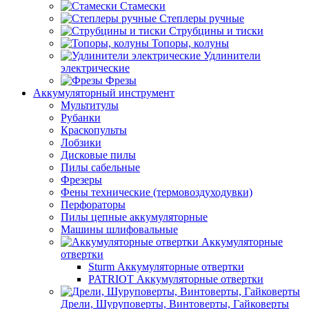
Стамески
Степлеры ручные
Струбцины и тиски
Топоры, колуны
Удлинители
электрические
Фрезы
Аккумуляторный инструмент
Мультитулы
Рубанки
Краскопульты
Лобзики
Дисковые пилы
Пилы сабельные
Фрезеры
Фены технические (термовоздуходувки)
Перфораторы
Пилы цепные аккумуляторные
Машины шлифовальные
Аккумуляторные
отвертки
Sturm Аккумуляторные отвертки
PATRIOT Аккумуляторные отвертки
Дрели, Шуруповерты, Винтоверты, Гайковерты