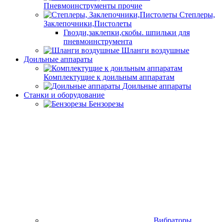
Пневмоинструменты прочие
Степлеры,
Заклепочники,Пистолеты
Гвозди,заклепки,скобы. шпильки для
пневмоинструмента
Шланги воздушные
Доильные аппараты
Комплектущие к доильным аппаратам
Доильные аппараты
Станки и оборудование
Бензорезы
Вибраторы, виброплиты и вибротрамбовки
Генераторы и
электростанции
Комплектующие для генераторов
Двигатели
Двигатели внутреннего сгорания
Электродвигатели
Зарядно-пусковые
устройства
Затирочные машины