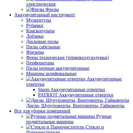
электрические
Фрезы
Аккумуляторный инструмент
Мультитулы
Рубанки
Краскопульты
Лобзики
Дисковые пилы
Пилы сабельные
Фрезеры
Фены технические (термовоздуходувки)
Перфораторы
Пилы цепные аккумуляторные
Машины шлифовальные
Аккумуляторные
отвертки
Sturm Аккумуляторные отвертки
PATRIOT Аккумуляторные отвертки
Дрели, Шуруповерты, Винтоверты, Гайковерты
Все для уборки помещений
Ручные
подметальные машины
Стекло и
Пароочистители