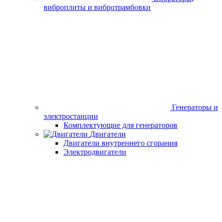
Измерительное
оборудование (дальномеры,нивелиры)
Металлоискатели
Отрезные
машины по металлу
Сварочное
оборудование
Стабилизаторы,
конвертеры
Станки деревообрабатывающие и рейсмусы
Станки
заточные и сверлильные
Станки плиткорезные