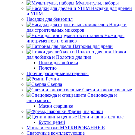
Мультитулы, наборы
Насадки для дрелей
и УШМ
Насадки для бензопил
Насадки
для строительных миксеров
Ножи для
инструментов и станков
Патроны для дрели
Пилки
для лобзика и Полотно для пил
Пилки для лобзика
Полотно
Прочие расходные материалы
Ремни
Сверла
Свечи и ключи свечные
Спецодежда и
спецзащита
Маски сварщика
Фрезы, шарошки
Цепи и шины цепные
Бухты цепей
Масла и смазки МАРКИРОВАННЫЕ
Сварочные комплектующие