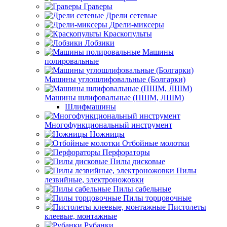
Граверы
Дрели сетевые
Дрели-миксеры
Краскопульты
Лобзики
Машины
полировальные
Машины углошлифовальные (Болгарки)
Машины шлифовальные (ПШМ, ЛШМ)
Шлифмашины
Многофункциональный инструмент
Ножницы
Отбойные молотки
Перфораторы
Пилы дисковые
Пилы
лезвийные, электроножовки
Пилы сабельные
Пилы торцовочные
Пистолеты
клеевые, монтажные
Рубанки