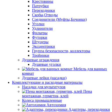
Крестовины
Патрубки
Переходники
Скобы,Отводы
Соединители (Муфты,Бочонки)
Уголки
Удлинители
Фильтры
Футорки
Штуцеры
Эксцентрики
Группа безопасности, коллекторы
Тройники
Душевые ограждения
Душевые уголки
Мебель для ванных
комнат
Душевые лейки (насадки)
Комплектующие и расходные материалы
Насадки для мультитулов
Пена
монтажная, герметик, клей
Колеса промышленные
Автохимия
Адаптеры, переходники