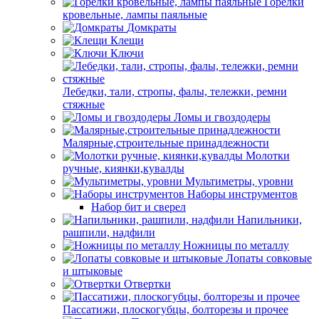
Горелки
кровельные, лампы паяльные
Домкраты
Клещи
Ключи
Лебедки, тали, стропы, фалы, тележки, ремни
стяжные
Ломы и гвоздодеры
Малярные,строительные принадлежности
Молотки
ручные, киянки,кувалды
Мультиметры, уровни
Наборы инструментов
Набор бит и сверел
Напильники,
рашпили, надфили
Ножницы по металлу
Лопаты совковые
и штыковые
Отвертки
Пассатижи, плоскогубцы, болторезы и прочее