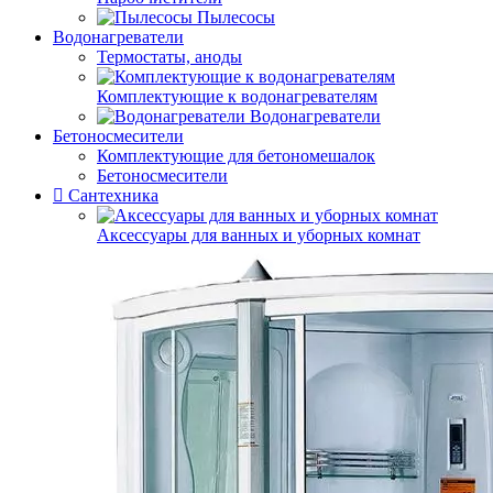
Пылесосы
Водонагреватели
Термостаты, аноды
Комплектующие к водонагревателям
Водонагреватели
Бетоносмесители
Комплектующие для бетономешалок
Бетоносмесители
Сантехника
Аксессуары для ванных и уборных комнат