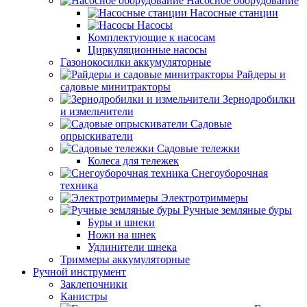
Насосное оборудование
Насосные станции
Насосы
Комплектующие к насосам
Циркуляционные насосы
Газонокосилки аккумуляторные
Райдеры и
садовые минитракторы
Зернодробилки
и измельчители
Садовые
опрыскиватели
Садовые тележки
Колеса для тележек
Снегоуборочная
техника
Электротриммеры
Ручные земляные буры
Буры и шнеки
Ножи на шнек
Удлинители шнека
Триммеры аккумуляторные
Ручной инструмент
Заклепочники
Канистры