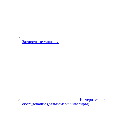
innakaskad@mail.ru
Центральный магазин, весь спектр товара. Всегда в наличии.
Нет в наличии
Пушкина Сантехника (655004, Республики Хакасия, г.
Абакан, ул. Пушкина, 213г)
9:00-19:00
+7(3902) 305-725
info@kaskadtools.ru
Центральный магазин, весь спектр товара. Всегда в наличии.
Сантехника
Нет в наличии
Саяногорск (655600, Республика Хакасия, г. Саяногорск,
Микрорайон Интернациональный 25)
9:00 - 18:00
+7 (39042) 2-69-69
kaskadsayan@mail.ru
Магазин в городе Саяногорск. Полный спектр товара.
Нет в наличии
Сервис-Мото (655011, Республика Хакасия, г. Абакан, ул.