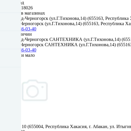
ШтрихКод
4680603818026
Наличие в магазинах
*Каскад-Черногорск (ул.Г.Тихонова,14) (655163, Республика Хак
8 (913) 446-03-40
Нет в наличии
*Каскад-Черногорск САНТЕХНИКА (ул.Г.Тихонова,14) (655163, Р
8 (913) 446-03-40
В наличии мало
Итыгина 10 (655004, Республика Хакасия, г. Абакан, ул. Итыги