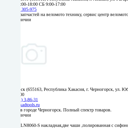
ПН-ПТ 9:00-18:00 СБ 9:00-17:00
+7 (3902) 305-975
Магазин запчастей на веломото технику, сервис центр веломот
Нет в наличии
Черногорск (655163, Республика Хакасия, г. Черногорск, ул. Ю
9:00 - 18:00
+7 (39031) 3-86-31
info@kaskadtools.ru
Магазин в городе Черногорск. Полный спектр товаров.
Нет в наличии
Мойка MLN8060-S накладная,две чаши ,полированная с сифоно