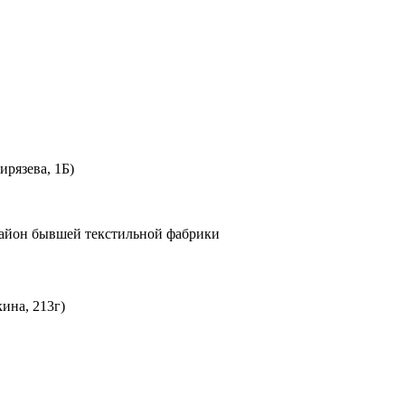
ирязева, 1Б)
 Район бывшей текстильной фабрики
ина, 213г)