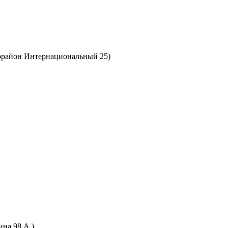
рорайон Интернациональный 25)
ина 98 А.)