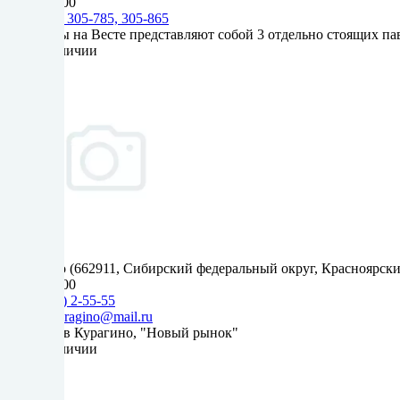
9:00 - 18:00
+7 (3902) 305-785, 305-865
Магазины на Весте представляют собой 3 отдельно стоящих пав
Нет в наличии
Курагино (662911, Сибирский федеральный округ, Красноярский 
9:00 - 17:00
+7(39136) 2-55-55
kaskad.kuragino@mail.ru
Магазин в Курагино, "Новый рынок"
Нет в наличии