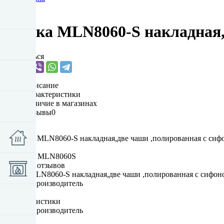
Мойки
Мойка MLN8060-S накладная,д
Поделиться
Описание
Характеристики
Наличие в магазинах
Отзывы
0
0%
Артикул:
MLN8060S
Пока нет отзывов
Мойка MLN8060-S накладная,две чаши ,полированная с сифоно
Бренд / Производитель
FRAP
Характеристики
Бренд / Производитель
FRAP