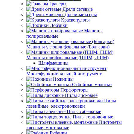
Граверы
Дрели сетевые
Дрели-миксеры
Краскопульты
Лобзики
Машины
полировальные
Машины углошлифовальные (Болгарки)
Машины шлифовальные (ПШМ, ЛШМ)
Шлифмашины
Многофункциональный инструмент
Ножницы
Отбойные молотки
Перфораторы
Пилы дисковые
Пилы
лезвийные, электроножовки
Пилы сабельные
Пилы торцовочные
Пистолеты
клеевые, монтажные
Рубанки