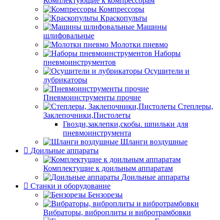
Комплектующие к компрессорам
Компрессоры
Краскопульты
Машины
шлифовальные
Молотки пневмо
Наборы
пневмоинструментов
Осушители и
лубрикаторы
Пневмоинструменты прочие
Степлеры,
Заклепочники,Пистолеты
Гвозди,заклепки,скобы. шпильки для
пневмоинструмента
Шланги воздушные
Доильные аппараты
Комплектущие к доильным аппаратам
Доильные аппараты
Станки и оборудование
Бензорезы
Вибраторы, виброплиты и вибротрамбовки