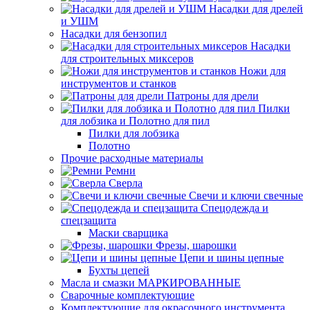
Насадки для дрелей
и УШМ
Насадки для бензопил
Насадки
для строительных миксеров
Ножи для
инструментов и станков
Патроны для дрели
Пилки
для лобзика и Полотно для пил
Пилки для лобзика
Полотно
Прочие расходные материалы
Ремни
Сверла
Свечи и ключи свечные
Спецодежда и
спецзащита
Маски сварщика
Фрезы, шарошки
Цепи и шины цепные
Бухты цепей
Масла и смазки МАРКИРОВАННЫЕ
Сварочные комплектующие
Комплектующие для окрасочного инструмента