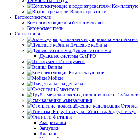
Термостаты, аноды
Комплектую
Водонагреватели
Бетоносмесители
Комплектующие для бетономешалок
Бетоносмесители
Сантехника
Аксес
Душевые кабины
Душевые системы
Душевые системы GAPPO
Инструмент
Ванны
Комплектующие
Мойки
Пьедесталы
Смесители
Трубы мет
Умывальники
Отоплен
Унитазы, Биде, Писсуа
Фитинги
Американки
Заглушки
Клапаны