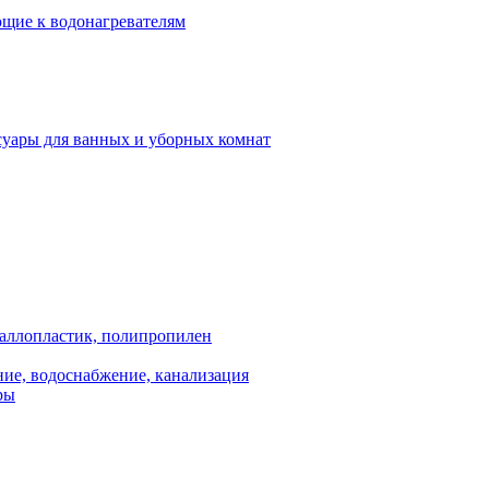
щие к водонагревателям
суары для ванных и уборных комнат
аллопластик, полипропилен
ие, водоснабжение, канализация
ры