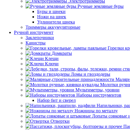
Электротриммеры
Ручные земляные буры
Буры и шнеки
Ножи на шнек
Удлинители шнека
Триммеры аккумуляторные
Ручной инструмент
Заклепочники
Канистры
Горелки к
Домкраты
Клещи
Ключи
Ломы и гвоздодеры
Малярн
Молотки ручны
Мультиметры, уровни
Наборы инструментов
Набор бит и сверел
Напильники, ра
Ножницы по металлу
Лопаты совковые 
Отвертки
Пас