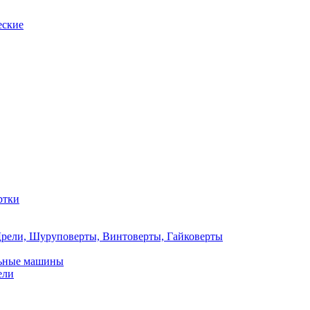
еские
ртки
рели, Шуруповерты, Винтоверты, Гайковерты
льные машины
ели