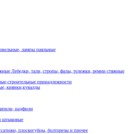
ровельные, лампы паяльные
Лебедки, тали, стропы, фалы, тележки, ремни стяжные
ые,строительные принадлежности
е, киянки,кувалды
шпили, надфили
и штыковые
сатижи, плоскогубцы, болторезы и прочее