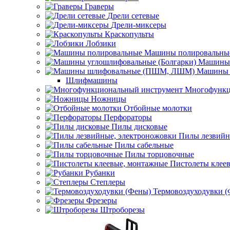
Граверы
Дрели сетевые
Дрели-миксеры
Краскопульты
Лобзики
Машины полировальны
Машины 
Машины 
Шлифмашины
Многофункц
Ножницы
Отбойные молотки
Перфораторы
Пилы дисковые
Пилы лезвийн
Пилы сабельные
Пилы торцовочные
Пистолеты клее
Рубанки
Степлеры
Термовоздуходувки 
Фрезеры
Штроборезы