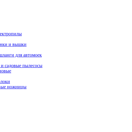
ектропилы
янки и вышки
шланги для автомоек
 и садовые пылесосы
новые
блоки
овые ножницы