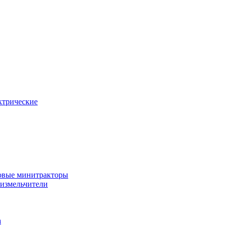
ктрические
овые минитракторы
 измельчители
а