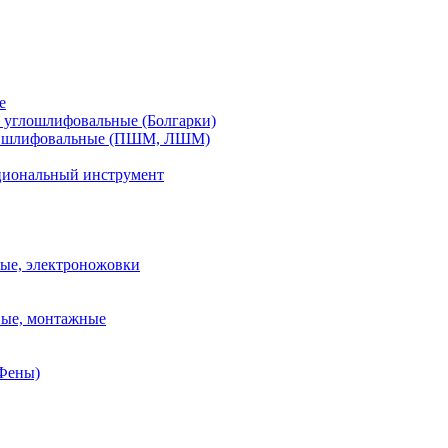
е
углошлифовальные (Болгарки)
шлифовальные (ПШМ, ЛШМ)
иональный инструмент
ые, электроножовки
вые, монтажные
(Фены)