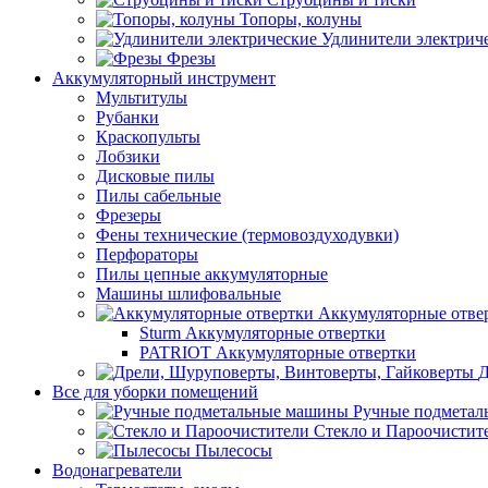
Топоры, колуны
Удлинители электрич
Фрезы
Аккумуляторный инструмент
Мультитулы
Рубанки
Краскопульты
Лобзики
Дисковые пилы
Пилы сабельные
Фрезеры
Фены технические (термовоздуходувки)
Перфораторы
Пилы цепные аккумуляторные
Машины шлифовальные
Аккумуляторные отве
Sturm Аккумуляторные отвертки
PATRIOT Аккумуляторные отвертки
Д
Все для уборки помещений
Ручные подмета
Стекло и Пароочистит
Пылесосы
Водонагреватели