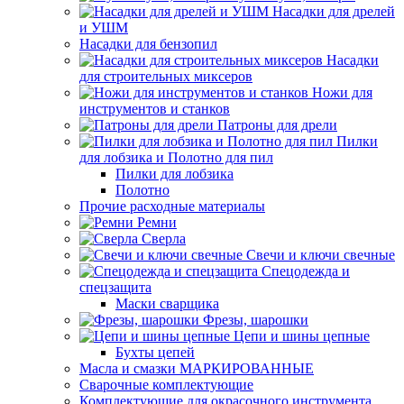
Насадки для дрелей
и УШМ
Насадки для бензопил
Насадки
для строительных миксеров
Ножи для
инструментов и станков
Патроны для дрели
Пилки
для лобзика и Полотно для пил
Пилки для лобзика
Полотно
Прочие расходные материалы
Ремни
Сверла
Свечи и ключи свечные
Спецодежда и
спецзащита
Маски сварщика
Фрезы, шарошки
Цепи и шины цепные
Бухты цепей
Масла и смазки МАРКИРОВАННЫЕ
Сварочные комплектующие
Комплектующие для окрасочного инструмента