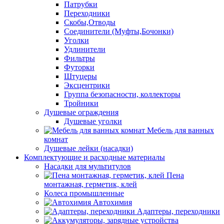
Патрубки
Переходники
Скобы,Отводы
Соединители (Муфты,Бочонки)
Уголки
Удлинители
Фильтры
Футорки
Штуцеры
Эксцентрики
Группа безопасности, коллекторы
Тройники
Душевые ограждения
Душевые уголки
Мебель для ванных
комнат
Душевые лейки (насадки)
Комплектующие и расходные материалы
Насадки для мультитулов
Пена
монтажная, герметик, клей
Колеса промышленные
Автохимия
Адаптеры, переходники