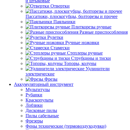
и штыковые
Отвертки
Пассатижи, плоскогубцы, болторезы и прочее
Паяльники
Плиткорезы ручные
Разные приспособления
Рулетки
Ручные ножовки
Стамески
Степлеры ручные
Струбцины и тиски
Топоры, колуны
Удлинители
электрические
Фрезы
Аккумуляторный инструмент
Мультитулы
Рубанки
Краскопульты
Лобзики
Дисковые пилы
Пилы сабельные
Фрезеры
Фены технические (термовоздуходувки)