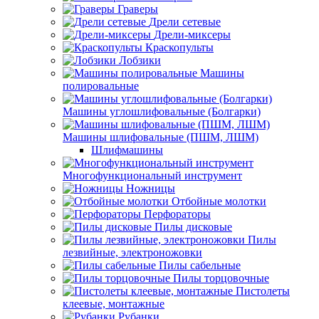
Граверы
Дрели сетевые
Дрели-миксеры
Краскопульты
Лобзики
Машины
полировальные
Машины углошлифовальные (Болгарки)
Машины шлифовальные (ПШМ, ЛШМ)
Шлифмашины
Многофункциональный инструмент
Ножницы
Отбойные молотки
Перфораторы
Пилы дисковые
Пилы
лезвийные, электроножовки
Пилы сабельные
Пилы торцовочные
Пистолеты
клеевые, монтажные
Рубанки