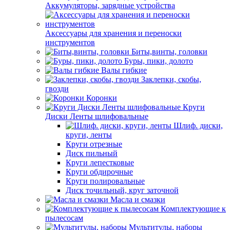
Аккумуляторы, зарядные устройства
Аксессуары для хранения и переноски
инструментов
Биты,винты, головки
Буры, пики, долото
Валы гибкие
Заклепки, скобы,
гвозди
Коронки
Круги
Диски Ленты шлифовальные
Шлиф. диски,
круги, ленты
Круги отрезные
Диск пильный
Круги лепестковые
Круги обдирочные
Круги полировальные
Диск точильный, круг заточной
Масла и смазки
Комплектующие к
пылесосам
Мультитулы, наборы