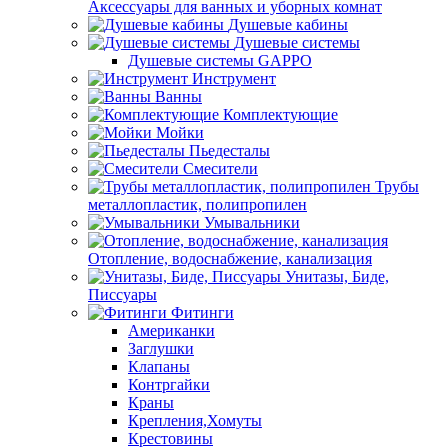
Аксессуары для ванных и уборных комнат
Душевые кабины
Душевые системы
Душевые системы GAPPO
Инструмент
Ванны
Комплектующие
Мойки
Пьедесталы
Смесители
Трубы
металлопластик, полипропилен
Умывальники
Отопление, водоснабжение, канализация
Унитазы, Биде,
Писсуары
Фитинги
Американки
Заглушки
Клапаны
Контргайки
Краны
Крепления,Хомуты
Крестовины