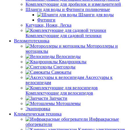
Комплектующие для дробилок и измельчителей
Шланги для воды и Фитинги поливочные
Шланги для воды
Фитинги
Катушки, Ножи, Леска
Комплектующие для садовой техники
Веломототехника
Мотороллеры и
мотоциклы
Велосипеды
Квадроциклы
Снегоходы
Самокаты
Аксессуары к
велосипедам
Комплектующие для велосипедов
Запчасти
Мотошлемы
Экипировка
Климатическая техника
Инфракрасные
обогреватели
Камины электрические