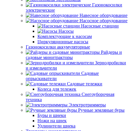
Газонокосилки
электрические
Навесное оборудование
Насосное оборудование
Насосные станции
Насосы
Комплектующие к насосам
Циркуляционные насосы
Газонокосилки аккумуляторные
Райдеры и
садовые минитракторы
Зернодробилки
и измельчители
Садовые
опрыскиватели
Садовые тележки
Колеса для тележек
Снегоуборочная
техника
Электротриммеры
Ручные земляные буры
Буры и шнеки
Ножи на шнек
Удлинители шнека