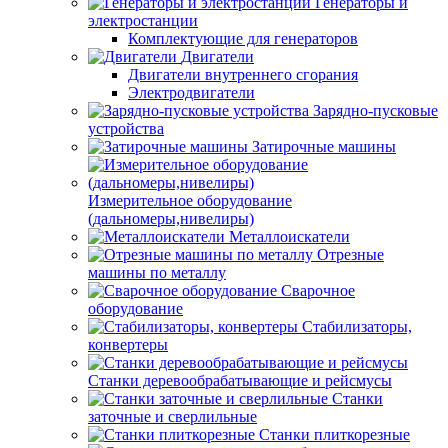
Генераторы и
электростанции
Комплектующие для генераторов
Двигатели
Двигатели внутреннего сгорания
Электродвигатели
Зарядно-пусковые
устройства
Затирочные машины
Измерительное оборудование
(дальномеры,нивелиры)
Металлоискатели
Отрезные
машины по металлу
Сварочное
оборудование
Стабилизаторы,
конвертеры
Станки деревообрабатывающие и рейсмусы
Станки
заточные и сверлильные
Станки плиткорезные