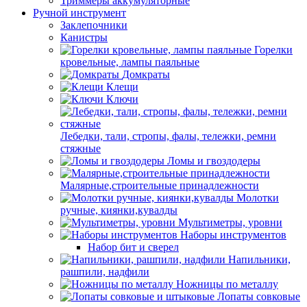
Триммеры аккумуляторные
Ручной инструмент
Заклепочники
Канистры
Горелки
кровельные, лампы паяльные
Домкраты
Клещи
Ключи
Лебедки, тали, стропы, фалы, тележки, ремни
стяжные
Ломы и гвоздодеры
Малярные,строительные принадлежности
Молотки
ручные, киянки,кувалды
Мультиметры, уровни
Наборы инструментов
Набор бит и сверел
Напильники,
рашпили, надфили
Ножницы по металлу
Лопаты совковые