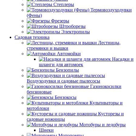
Степлеры
Термовоздуходувки
(Фены)
Фрезеры
Штроборезы
Электропилы
Садовая техника
Лестницы,
стремянки и вышки
Автомойки
Насадки и
шланги для автомоек
Бензопилы
Воздуходувки и садовые пылесосы
Газонокосилки
бензиновые
Бензокосы
Культиваторы и
мотоблоки
Кусторезы и
садовые ножницы
Мотобуры и ледобуры
Шнеки
Мотопомпы