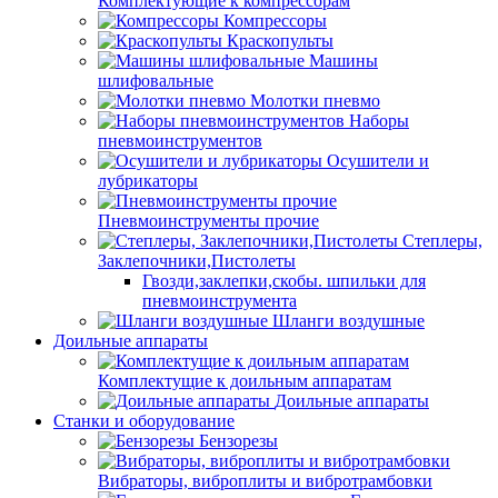
Комплектующие к компрессорам
Компрессоры
Краскопульты
Машины
шлифовальные
Молотки пневмо
Наборы
пневмоинструментов
Осушители и
лубрикаторы
Пневмоинструменты прочие
Степлеры,
Заклепочники,Пистолеты
Гвозди,заклепки,скобы. шпильки для
пневмоинструмента
Шланги воздушные
Доильные аппараты
Комплектущие к доильным аппаратам
Доильные аппараты
Станки и оборудование
Бензорезы
Вибраторы, виброплиты и вибротрамбовки